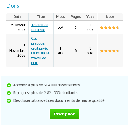
Dons
Date
Titre
Mots
Pages
Vues
Note
29 Janvier
Td droit de
1
667
3
2017
la famile
097
Cas
pratique,
7
droit privé:
1
1
Novembre
6
La loi sur le
413
841
2016
travail de
nuit.
Accédez à plus de 304 000 dissertations
Rejoignez plus de 2 821 000 étudiants
Des dissertations et des documents de haute qualité
Inscription