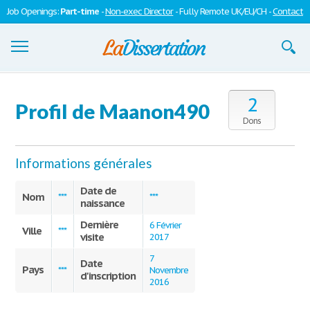
Job Openings:
Part-time
-
Non-exec Director
- Fully Remote UK/EU/CH -
Contact
Dissertations
2
Profil de Maanon490
S'inscrire
Dons
Se connecter
Informations générales
Contactez-nous
Date de
Nom
***
***
naissance
Dernière
6 Février
Ville
***
visite
2017
7
Date
Pays
***
Novembre
d'inscription
2016