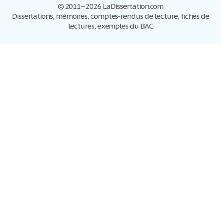
© 2011–2026 LaDissertation.com
Dissertations, mémoires, comptes-rendus de lecture, fiches de
lectures, exemples du BAC
Dissertations
S'inscrire
Se connecter
Foire aux questions
Contactez-nous
Plan du site
Politique de confidentialité
Conditions d'utilisation