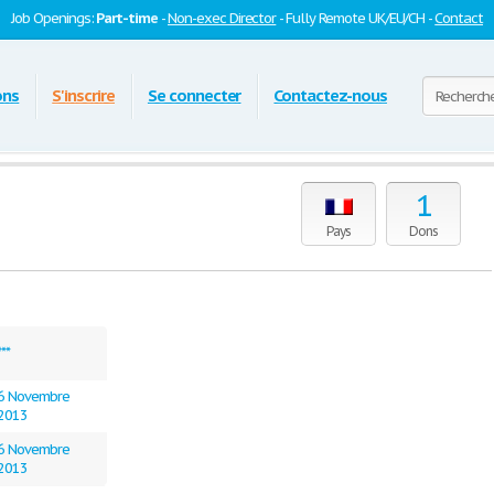
Job Openings:
Part-time
-
Non-exec Director
- Fully Remote UK/EU/CH -
Contact
ons
S'inscrire
Se connecter
Contactez-nous
1
Pays
Dons
***
6 Novembre
2013
6 Novembre
2013