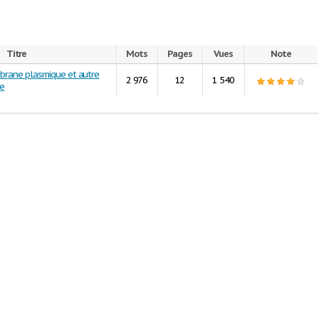
Titre
Mots
Pages
Vues
Note
brane plasmique et autre
2 976
12
1 540
re