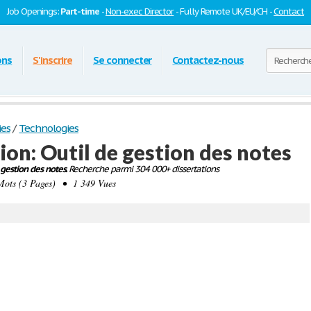
Job Openings:
Part-time
-
Non-exec Director
- Fully Remote UK/EU/CH -
Contact
ons
S'inscrire
Se connecter
Contactez-nous
ies
/
Technologies
ion: Outil de gestion des notes
 gestion des notes.
Recherche parmi 304 000+ dissertations
ots (3 Pages) • 1 349 Vues