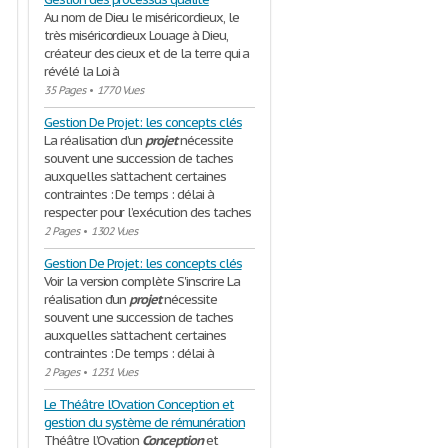
Au nom de Dieu le miséricordieux, le
très miséricordieux Louage à Dieu,
créateur des cieux et de la terre qui a
révélé la Loi à
35 Pages
•
1770 Vues
Gestion De Projet: les concepts clés
La réalisation d’un
projet
nécessite
souvent une succession de taches
auxquelles s’attachent certaines
contraintes : De temps : délai à
respecter pour l’exécution des taches
2 Pages
•
1302 Vues
Gestion De Projet: les concepts clés
Voir la version complète S'inscrire La
réalisation d’un
projet
nécessite
souvent une succession de taches
auxquelles s’attachent certaines
contraintes : De temps : délai à
2 Pages
•
1231 Vues
Le Théâtre l’Ovation Conception et
gestion du système de rémunération
Théâtre l’Ovation
Conception
et