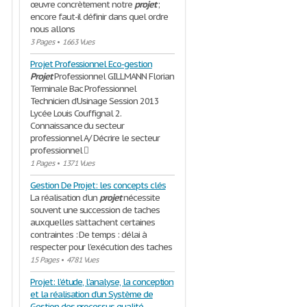
œuvre concrètement notre
projet
;
encore faut-il définir dans quel ordre
nous allons
3 Pages
•
1663 Vues
Projet Professionnel Eco-gestion
Projet
Professionnel GILLMANN Florian
Terminale Bac Professionnel
Technicien d’Usinage Session 2013
Lycée Louis Couffignal 2.
Connaissance du secteur
professionnel A/ Décrire le secteur
professionnel 
1 Pages
•
1371 Vues
Gestion De Projet: les concepts clés
La réalisation d’un
projet
nécessite
souvent une succession de taches
auxquelles s’attachent certaines
contraintes : De temps : délai à
respecter pour l’exécution des taches
15 Pages
•
4781 Vues
Projet: l’étude, l’analyse, la conception
et la réalisation d’un Système de
Gestion des processus qualité