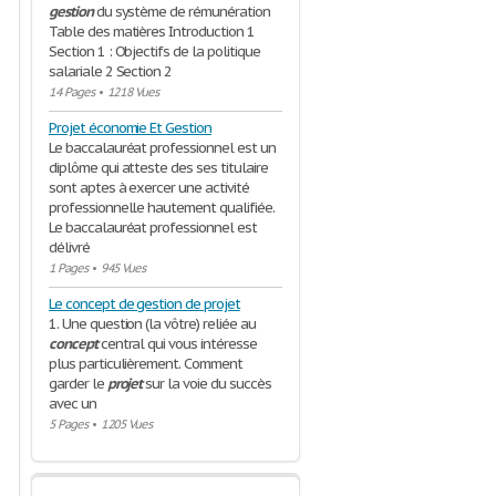
gestion
du système de rémunération
Table des matières Introduction 1
Section 1 : Objectifs de la politique
salariale 2 Section 2
14 Pages
•
1218 Vues
Projet économie Et Gestion
Le baccalauréat professionnel est un
diplôme qui atteste des ses titulaire
sont aptes à exercer une activité
professionnelle hautement qualifiée.
Le baccalauréat professionnel est
délivré
1 Pages
•
945 Vues
Le concept de gestion de projet
1. Une question (la vôtre) reliée au
concept
central qui vous intéresse
plus particulièrement. Comment
garder le
projet
sur la voie du succès
avec un
5 Pages
•
1205 Vues