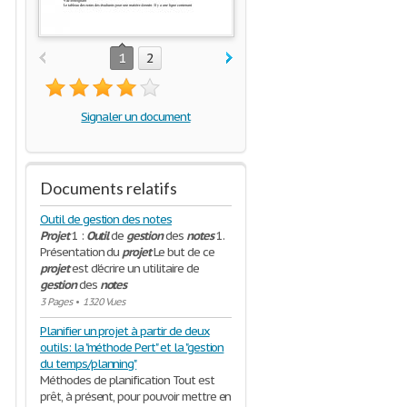
1
2
Signaler un document
Documents relatifs
Outil de gestion des notes
Projet
1 :
Outil
de
gestion
des
notes
1.
Présentation du
projet
Le but de ce
projet
est d'écrire un utilitaire de
gestion
des
notes
3 Pages
•
1320 Vues
Planifier un projet à partir de deux
outils: la "méthode Pert" et la "gestion
du temps/planning"
Méthodes de planification Tout est
prêt, à présent, pour pouvoir mettre en