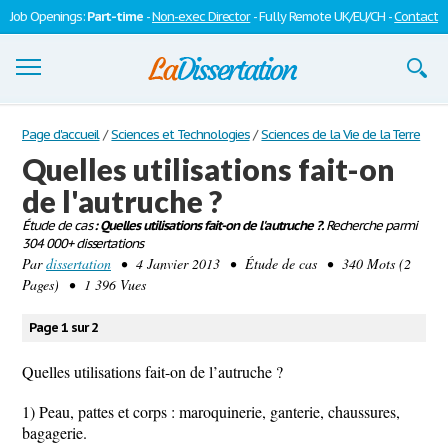
Job Openings:
Part-time
-
Non-exec Director
- Fully Remote UK/EU/CH -
Contact
Dissertations
Page d'accueil
/
Sciences et Technologies
/
Sciences de la Vie de la Terre
Quelles utilisations fait-on
S'inscrire
de l'autruche ?
Se connecter
Étude de cas
: Quelles utilisations fait-on de l'autruche ?.
Recherche parmi
304 000+ dissertations
Contactez-nous
Par
dissertation
• 4 Janvier 2013 • Étude de cas • 340 Mots (2
Pages) • 1 396 Vues
Page 1 sur 2
Quelles utilisations fait-on de l’autruche ?
1) Peau, pattes et corps : maroquinerie, ganterie, chaussures,
bagagerie.