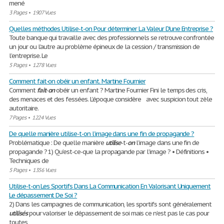
mené
3 Pages
•
1907 Vues
Quelles méthodes Utilise-t-on Pour déterminer La Valeur D'une Entreprise ?
Toute banque qui travaille avec des professionnels se retrouve confrontée
un jour ou l’autre au problème épineux de la cession / transmission de
l’entreprise. Le
5 Pages
•
1278 Vues
Comment fait-on obéir un enfant. Martine Fournier
Comment
fait
-
on
obéir un enfant ? Martine Fournier Fini le temps des cris,
des menaces et des fessées. L’époque considère avec suspicion tout zèle
autoritaire.
7 Pages
•
1224 Vues
De quelle manière utilise-t-on l’image dans une fin de propagande ?
Problématique : De quelle manière
utilise
-t-
on
l’image dans une fin de
propagande ? 1) Qu’est-ce-que la propagande par l’image ? • Définitions •
Techniques de
5 Pages
•
1356 Vues
Utilise-t-on Les Sportifs Dans La Communication En Valorisant Uniquement
Le dépassement De Soi ?
2) Dans les campagnes de communication, les sportifs sont généralement
utilisés
pour valoriser le dépassement de soi mais ce n’est pas le cas pour
toutes