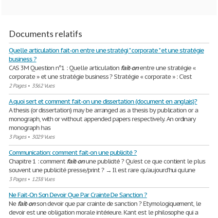
Documents relatifs
Quelle articulation fait-on entre une stratégi " corporate " et une stratégie
business ?
CAS 3M Question n°1 : Quelle articulation
fait
-
on
entre une stratégie «
corporate » et une stratégie business ? Stratégie « corporate » : C’est
2 Pages
•
3562 Vues
A quoi sert et comment fait-on une dissertation (document en anglais)?
A thesis (or dissertation) may be arranged as a thesis by publication or a
monograph, with or without appended papers respectively. An ordinary
monograph has
3 Pages
•
3029 Vues
Communication: comment fait-on une publicité ?
Chapitre 1 : comment
fait
-
on
une publicité ? Qu’est ce que contient le plus
souvent une publicité presse/print ? → Il est rare qu’aujourd’hui qu’une
3 Pages
•
1238 Vues
Ne Fait-On Son Devoir Que Par Crainte De Sanction ?
Ne
fait
-
on
son devoir que par crainte de sanction ? Etymologiquement, le
devoir est une obligation morale intérieure. Kant est le philosophe qui a