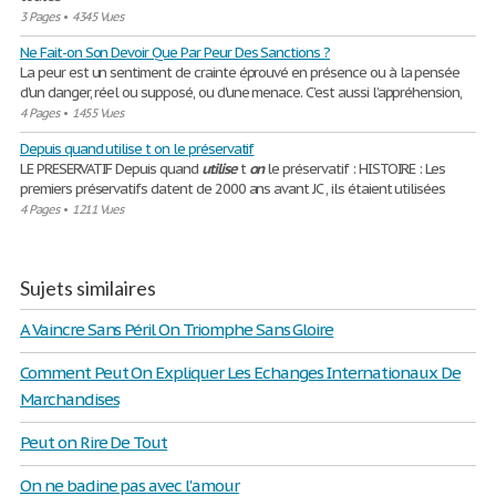
3 Pages
•
4345 Vues
Ne Fait-on Son Devoir Que Par Peur Des Sanctions ?
La peur est un sentiment de crainte éprouvé en présence ou à la pensée
d'un danger, réel ou supposé, ou d'une menace. C’est aussi l’appréhension,
4 Pages
•
1455 Vues
Depuis quand utilise t on le préservatif
LE PRESERVATIF Depuis quand
utilise
t
on
le préservatif : HISTOIRE : Les
premiers préservatifs datent de 2000 ans avant JC , ils étaient utilisées
4 Pages
•
1211 Vues
Sujets similaires
A Vaincre Sans Péril On Triomphe Sans Gloire
Comment Peut On Expliquer Les Echanges Internationaux De
Marchandises
Peut on Rire De Tout
On ne badine pas avec l'amour