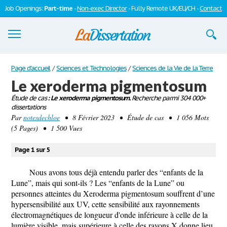
Job Openings:
Part-time
-
Non-exec Director
- Fully Remote UK/EU/CH -
Contact
Dissertations
Page d'accueil
/
Sciences et Technologies
/
Sciences de la Vie de la Terre
Le xeroderma pigmentosum
S'inscrire
Étude de cas
: Le xeroderma pigmentosum.
Recherche parmi 304 000+
dissertations
Se connecter
Par
notesdechloe
• 8 Février 2023 • Étude de cas • 1 056 Mots
(5 Pages) • 1 500 Vues
Contactez-nous
Page 1 sur 5
Nous avons tous déjà entendu parler des “enfants de la
Lune”, mais qui sont-ils ? Les “enfants de la Lune” ou
personnes atteintes du Xeroderma pigmentosum souffrent d’une
hypersensibilité aux UV, cette sensibilité aux rayonnements
électromagnétiques de longueur d'onde inférieure à celle de la
lumière visible, mais supérieure à celle des rayons X donne lieu