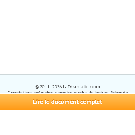
© 2011–2026 LaDissertation.com
Dissertations, mémoires, comptes-rendus de lecture, fiches de
lectures, exemples du BAC
Lire le document complet
Dissertations
S'inscrire