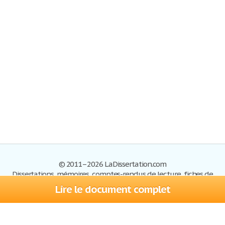
© 2011–2026 LaDissertation.com
Dissertations, mémoires, comptes-rendus de lecture, fiches de
lectures, exemples du BAC
Lire le document complet
Dissertations