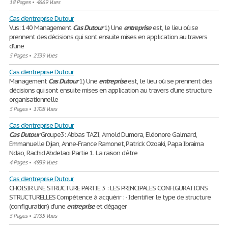
18 Pages
•
4669 Vues
Cas d'entreprise Dutour
Vus: 140 Management
Cas
Dutour
1) Une
entreprise
est, le lieu où se
prennent des décisions qui sont ensuite mises en application au travers
d’une
5 Pages
•
2339 Vues
Cas d'entreprise Dutour
Management
Cas
Dutour
1) Une
entreprise
est, le lieu où se prennent des
décisions qui sont ensuite mises en application au travers d’une structure
organisationnelle
5 Pages
•
1708 Vues
Cas d'entreprise Dutour
Cas
Dutour
Groupe3: Abbas TAZI, Arnold Dumora, Eléonore Galmard,
Emmanuelle Djian, Anne-France Ramonet, Patrick Ozoaki, Papa Ibraima
Ndao, Rachid Abdelaoi Partie 1. La raison d’être
4 Pages
•
4939 Vues
Cas d'entreprise Dutour
CHOISIR UNE STRUCTURE PARTIE 3 : LES PRINCIPALES CONFIGURATIONS
STRUCTURELLES Compétence à acquérir : - Identifier le type de structure
(configuration) d’une
entreprise
et dégager
5 Pages
•
2735 Vues