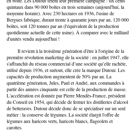
en boîte. Les Dutour fêtent leur première campagne : six cents
quintaux dans 90 000 boîtes en trois semaines (aujourd'hui, la
moyenne horaire). Avec 230 hectares en 1936, l'usine de
Bergues fabrique, durant trente à quarante jours par an, 120 000
boîtes, soit 120 tonnes par an (l'équivalent de la production
quotidienne actuelle de cette usine). À comparer avec le milliard
d'unités vendu aujourd'hui !
Il revient à la troisième génération d'être à l'origine de la
première révolution marketing de la société : en juillet 1947, elle
s'affranchit du réseau commercial d’une société qu’elle rachète,
utilisé depuis 1936, et surtout, elle crée la marque Dutour. Les
capacités de production augmentent de 50% par an. La
quatrième génération, Jules, Paul et André, aux commandes à
partir des années cinquante est celle de la production de masse.
L'accélération est donnée par Pierre Mendès-France, président
du Conseil en 1954, qui décide de fermer les distilleries d'alcool
de betteraves. Dutour décide donc de se spécialiser sur un seul
métier : la conserve de légumes. La société élargit l'offre de
légumes aux haricots verts, haricots blancs, flageolets et
carottes.