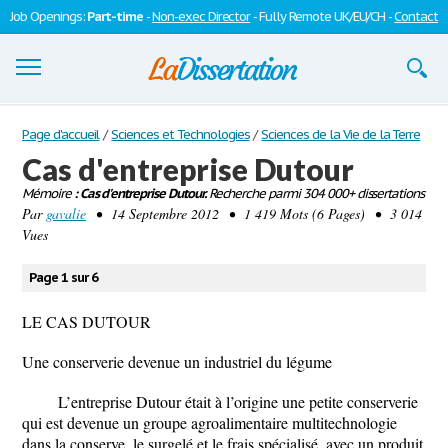
Job Openings:
Part-time
-
Non-exec Director
- Fully Remote UK/EU/CH -
Contact
Dissertations
Page d'accueil
/
Sciences et Technologies
/
Sciences de la Vie de la Terre
Cas d'entreprise Dutour
S'inscrire
Mémoire
: Cas d'entreprise Dutour.
Recherche parmi 304 000+ dissertations
Par
Se connecter
gavalie
• 14 Septembre 2012 • 1 419 Mots (6 Pages) • 3 014
Vues
Contactez-nous
Page 1 sur 6
LE CAS DUTOUR
Une conserverie devenue un industriel du légume
L’entreprise Dutour était à l’origine une petite conserverie
qui est devenue un groupe agroalimentaire multitechnologie
dans la conserve, le surgelé et le frais spécialisé, avec un produit