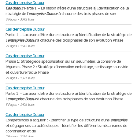
Cas d'entreprise Dutour
Cas
dutour
Partie 1 – La raison d’être d’une structure a) Identification de la
stratégie de l’
entreprise
Dutour
à chacune des trois phases de son
3 Pages
•
3592 Vues
Cas d'entreprise Dutour
Partie 1 – La raison d’être d’une structure a) Identification de la stratégie de
l’
entreprise
Dutour
à chacune des trois phases de son évolution. Phase
2 Pages
•
1542 Vues
Cas d'entreprise Dutour
Phase 1: Stratégiede spécialisation sur un seul métier, la conserve de
légumes. Phase 2 : Stratégie d’innovation emboitage, sertissage sous vide
et ouverture facile. Phase
2 Pages
•
1323 Vues
Cas d'entreprise Dutour
Partie 1 – La raison d’être d’une structure a) Identification de la stratégie de
l’
entreprise
Dutour
à chacune des trois phases de son évolution. Phase
5 Pages
•
1406 Vues
Cas d'entreprise Dutour
Compétences à acquérir : - Identifier le type de structure d’une
entreprise
et dégager ses caractéristiques. - Identifier les différents mécanismes de
coordination et de
7 Pages
•
2225 Vues