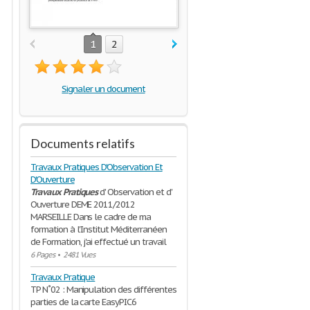
1
2
Signaler un document
Documents relatifs
Travaux Pratiques D'Observation Et
D'Ouverture
Travaux
Pratiques
d' Observation et d'
Ouverture DEME 2011/2012
MARSEILLE Dans le cadre de ma
formation à l'Institut Méditerranéen
de Formation, j'ai effectué un travail
6 Pages
•
2481 Vues
Travaux Pratique
TP N˚02 : Manipulation des différentes
parties de la carte EasyPIC6