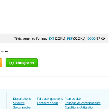
txt
pdf
docx
Télécharger au format
(2.2 Kb)
(52.2 Kb)
(8.7 Kb)
on.com
Enregistrer
Dissertations
Foire aux questions
Plan du site
S'inscrire
Contactez-nous
Politique de confidentialité
Se connecter
Conditions d'utilisation