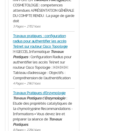
COSMETOLOGIE : competences
attendues A.PRÉSENTATION GÉNÉRALE
DU COMPTE RENDU : La page de garde
doit
3 Pages
•
2702 Vues
Travaux pratiques : configuration
radius pour authentifier les accès
Telnet sur routeur Cisco Topologie
￼GECCEL Informatique
Travaux
Pratiques
: Configuration Radius pour
authentifier les accès Telnet sur
routeur Cisco Topologie : ￼￼￼￼
Tableau d'adressage : Objectifs :
Compréhension de l'authentification
4 Pages
•
2963 Vues
Travaux Pratiques d’Enzymologie
Travaux
Pratiques
d’
Enzymologie
:
Etude des propriétés catalytiques de
la chymotrypsine Recommandations -
Informations • Vous devez lire et
préparer la séance de
Travaux
Pratiques
.
8 Pages
•
2296 Vues