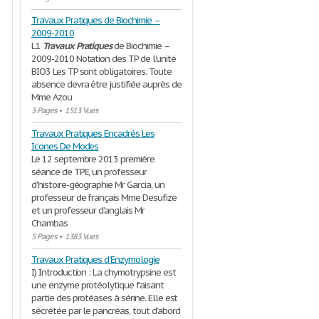
Travaux Pratiques de Biochimie –
2009-2010
L1
Travaux
Pratiques
de Biochimie –
2009-2010 Notation des TP de l’unité
BIO3 Les TP sont obligatoires. Toute
absence devra être justifiée auprès de
Mme Azou
3 Pages
•
1513 Vues
Travaux Pratiques Encadrés Les
Icones De Modes
Le 12 septembre 2013 première
séance de TPE, un professeur
d’histoire-géographie Mr Garcia, un
professeur de français Mme Desufize
et un professeur d’anglais Mr
Chambas
5 Pages
•
1383 Vues
Travaux Pratiques d’Enzymologie
I) Introduction : La chymotrypsine est
une enzyme protéolytique faisant
partie des protéases à sérine. Elle est
sécrétée par le pancréas, tout d’abord