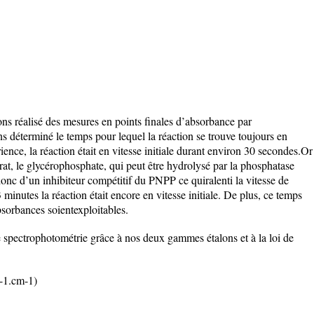
ns réalisé des mesures en points finales d’absorbance par
s déterminé le temps pour lequel la réaction se trouve toujours en
rience, la réaction était en vitesse initiale durant environ 30 secondes.Or
rat, le glycérophosphate, qui peut être hydrolysé par la phosphatase
donc d’un inhibiteur compétitif du PNPP ce quiralenti la vitesse de
minutes la réaction était encore en vitesse initiale. De plus, ce temps
bsorbances soientexploitables.
e spectrophotométrie grâce à nos deux gammes étalons et à la loi de
l-1.cm-1)