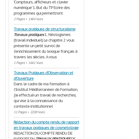
'Compteurs, afficheurs et clavier
numérique' 1. But du TP Ecrire des
programmes qui permettront
2 Pages
•
1464 Vues
Travaux pratiques de structuralisme
Travaux
pratiques
1. Néologismes
(travail individuel) Le chapitre 2 vous
présente un petit survol de
l’enrichissement du lexique français à
travers les siècles. A vous
1 Pages
•
1661 Vues
Travaux Pratiques d'Observation et
d'Ouverture
Dans le cadre de ma formation à
l'Institut Méditerranéen de Formation,
j'ai effectué un travail de recherches,
qui vise à la connaissance du
contexte institutionnel
11 Pages
•
2208 Vues
Rédaction du compte rendu de rapport
en travaux pratiques de cosmetologie
REDACTION DU COMPTE RENDU DE
RAPPORT EN
TRAVAUX
PRATIQUES
DE