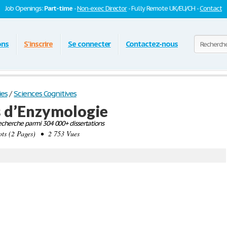
Job Openings:
Part-time
-
Non-exec Director
- Fully Remote UK/EU/CH -
Contact
ons
S'inscrire
Se connecter
Contactez-nous
ies
/
Sciences Cognitives
s d’Enzymologie
cherche parmi 304 000+ dissertations
s (2 Pages) • 2 753 Vues