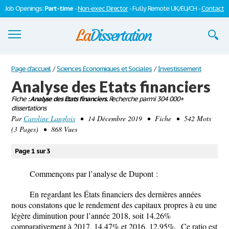
Job Openings:
Part-time
-
Non-exec Director
- Fully Remote UK/EU/CH -
Contact
Dissertations
Page d'accueil
/
Sciences Economiques et Sociales
/
Investissement
Analyse des Etats financiers
S'inscrire
Fiche
: Analyse des Etats financiers.
Recherche parmi 304 000+
dissertations
Se connecter
Par
Caroline Langlois
• 14 Décembre 2019 • Fiche • 542 Mots
(3 Pages) • 868 Vues
Contactez-nous
Page 1 sur 3
Commençons par l’analyse de Dupont :
En regardant les États financiers des dernières années
nous constatons que le rendement des capitaux propres à eu une
légère diminution pour l’année 2018, soit 14.26%
comparativement à 2017, 14.47% et 2016, 12.95%. Ce ratio est