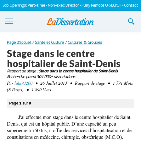
Job Openings:
Part-time
-
Non-exec Director
- Fully Remote UK/EU/CH -
Contact
Dissertations
Page d'accueil
/
Sante et Culture
/
Cultures & Groupes
Stage dans le centre
S'inscrire
hospitalier de Saint-Denis
Se connecter
Rapport de stage
: Stage dans le centre hospitalier de Saint-Denis.
Recherche parmi 304 000+ dissertations
Contactez-nous
Par
lulu93200
• 26 Juillet 2013 • Rapport de stage • 1 791 Mots
(8 Pages) • 1 890 Vues
Page 1 sur 8
J'ai effectué mon stage dans le centre hospitalier de Saint-
Denis, qui est un hôpital public. D’une capacité un peu
supérieure à 750 lits, il offre des services d’hospitalisation et de
consultations en médecine, chirurgie, obstétrique (M.C.O),