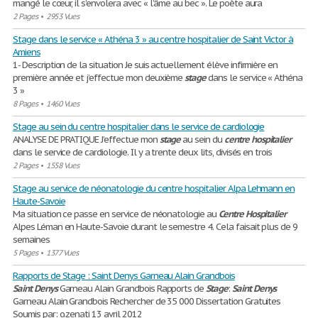
mangé le cœur, il s’envolera avec « l’âme au bec ». Le poète aura
2 Pages
•
2953 Vues
Stage dans le service « Athéna 3 » au centre hospitalier de Saint Victor à
Amiens
1- Description de la situation Je suis actuellement élève infirmière en
première année et j’effectue mon deuxième
stage
dans le service « Athéna
3 »
8 Pages
•
1460 Vues
Stage au sein du centre hospitalier dans le service de cardiologie
ANALYSE DE PRATIQUE J’effectue mon
stage
au sein du
centre
hospitalier
dans le service de cardiologie. Il y a trente deux lits, divisés en trois
2 Pages
•
1558 Vues
Stage au service de néonatologie du centre hospitalier Alpa Lehmann en
Haute-Savoie
Ma situation ce passe en service de néonatologie au
Centre
Hospitalier
Alpes Léman en Haute-Savoie durant le semestre 4. Cela faisait plus de 9
semaines
5 Pages
•
1377 Vues
Rapports de Stage : Saint Denys Garneau Alain Grandbois
Saint
Denys
Garneau Alain Grandbois Rapports de
Stage
:
Saint
Denys
Garneau Alain Grandbois Rechercher de 35 000 Dissertation Gratuites
Soumis par: o.zenati 13 avril 2012