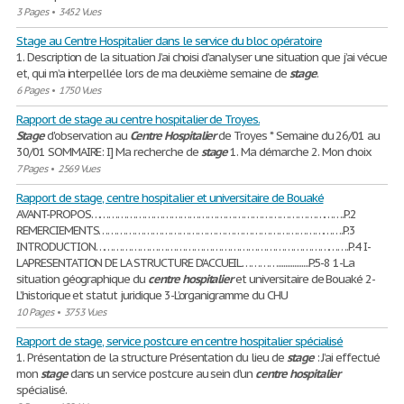
3 Pages
•
3452 Vues
Stage au Centre Hospitalier dans le service du bloc opératoire
1. Description de la situation J’ai choisi d’analyser une situation que j’ai vécue
et, qui m’a interpellée lors de ma deuxième semaine de
stage
.
6 Pages
•
1750 Vues
Rapport de stage au centre hospitalier de Troyes.
Stage
d'observation au
Centre
Hospitalier
de Troyes * Semaine du 26/01 au
30/01 SOMMAIRE: I] Ma recherche de
stage
1. Ma démarche 2. Mon choix
7 Pages
•
2569 Vues
Rapport de stage, centre hospitalier et universitaire de Bouaké
AVANT-PROPOS………………………………………………………………………….P.2
REMERCIEMENTS……………………………………………………………………….P.3
INTRODUCTION………………………………………………………………………….P.4 I-
LAPRESENTATION DE LA STRUCTURE D’ACCUEIL………….................P.5-8 1-La
situation géographique du
centre
hospitalier
et universitaire de Bouaké 2-
L’historique et statut juridique 3-L’organigramme du CHU
10 Pages
•
3753 Vues
Rapport de stage, service postcure en centre hospitalier spécialisé
1. Présentation de la structure Présentation du lieu de
stage
: J’ai effectué
mon
stage
dans un service postcure au sein d’un
centre
hospitalier
spécialisé.