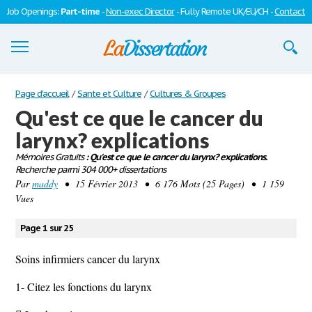
Job Openings:
Part-time
-
Non-exec Director
- Fully Remote UK/EU/CH -
Contact
Dissertations
Page d'accueil
/
Sante et Culture
/
Cultures & Groupes
Qu'est ce que le cancer du
S'inscrire
larynx? explications
Se connecter
Mémoires Gratuits
: Qu'est ce que le cancer du larynx? explications.
Recherche parmi 304 000+ dissertations
Contactez-nous
Par
maddy
• 15 Février 2013 • 6 176 Mots (25 Pages) • 1 159
Vues
Page 1 sur 25
Soins infirmiers cancer du larynx
1- Citez les fonctions du larynx