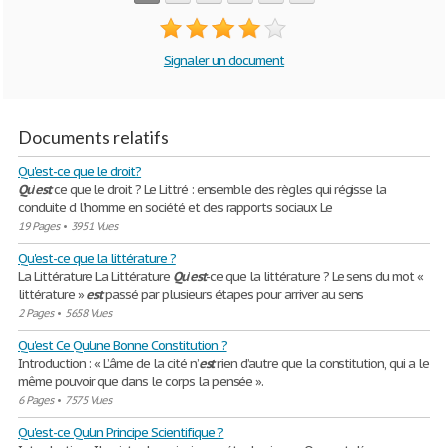
Signaler un document
Documents relatifs
Qu'est-ce que le droit?
Qu
’
est
ce que le droit ? Le Littré : ensemble des règles qui régisse la
conduite d l’homme en société et des rapports sociaux Le
19 Pages
•
3951 Vues
Qu'est-ce que la littérature ?
La Littérature La Littérature
Qu
’
est
-ce que la littérature ? Le sens du mot «
littérature »
est
passé par plusieurs étapes pour arriver au sens
2 Pages
•
5658 Vues
Qu'est Ce Qu'une Bonne Constitution ?
Introduction : « L’âme de la cité n’
est
rien d’autre que la constitution, qui a le
même pouvoir que dans le corps la pensée ».
6 Pages
•
7575 Vues
Qu'est-ce Qu'un Principe Scientifique ?