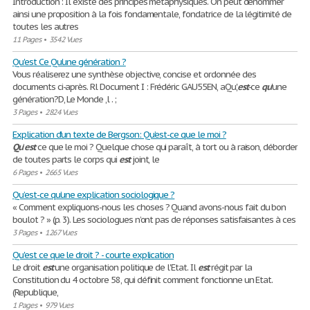
Introduction : Il existe des principes métaphysiques. On peut dénommer
ainsi une proposition à la fois fondamentale, fondatrice de la légitimité de
toutes les autres
11 Pages
•
3542 Vues
Qu'est Ce Qu'une génération ?
Vous réaliserez une synthèse objective, concise et ordonnée des
documents ci-après. Rl Document I : Frédéric GAU55EN, aQu',
est
-ce
qu
'une
génération?D, Le Monde ,l . ;
3 Pages
•
2824 Vues
Explication d'un texte de Bergson: Qu’est-ce que le moi ?
Qu
’
est
ce que le moi ? Quelque chose qui paraît, à tort ou à raison, déborder
de toutes parts le corps qui
est
joint, le
6 Pages
•
2665 Vues
Qu’est-ce qu’une explication sociologique ?
« Comment expliquons-nous les choses ? Quand avons-nous fait du bon
boulot ? » (p. 3). Les sociologues n’ont pas de réponses satisfaisantes à ces
3 Pages
•
1267 Vues
Qu'est ce que le droit ? - courte explication
Le droit
est
une organisation politique de l'Etat. Il
est
régit par la
Constitution du 4 octobre 58, qui définit comment fonctionne un Etat.
(Republique,
1 Pages
•
979 Vues