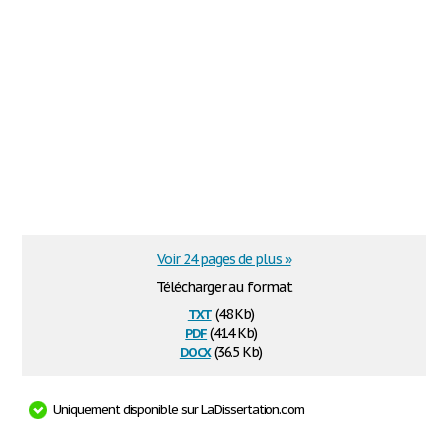
Voir 24 pages de plus »
Télécharger au format
txt
(48 Kb)
pdf
(414 Kb)
docx
(36.5 Kb)
Uniquement disponible sur LaDissertation.com