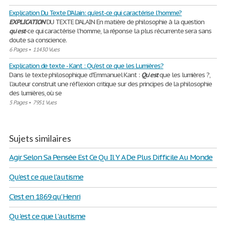
Explication Du Texte D'Alain: qu’est-ce qui caractérise l’homme?
EXPLICATION
DU TEXTE D’ALAIN En matière de philosophie à la question
qu
’
est
-ce qui caractérise l’homme, la réponse la plus récurrente sera sans
doute sa conscience.
6 Pages
•
11430 Vues
Explication de texte - Kant : Qu'est ce que les Lumières?
Dans le texte philosophique d'Emmanuel Kant :
Qu
'
est
que les lumières ?,
l'auteur construit une réflexion critique sur des principes de la philosophie
des lumières, où se
5 Pages
•
7951 Vues
Sujets similaires
Agir Selon Sa Pensée Est Ce Qu Il Y A De Plus Difficile Au Monde
Qu'est ce que l'autisme
C'est en 1869 qu'Henri
Qu 'est ce que l 'autisme