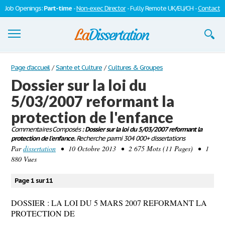
Job Openings:
Part-time
-
Non-exec Director
- Fully Remote UK/EU/CH -
Contact
Dissertations
Page d'accueil
/
Sante et Culture
/
Cultures & Groupes
Dossier sur la loi du
S'inscrire
5/03/2007 reformant la
Se connecter
protection de l'enfance
Contactez-nous
Commentaires Composés
: Dossier sur la loi du 5/03/2007 reformant la
protection de l'enfance.
Recherche parmi 304 000+ dissertations
Par
dissertation
• 10 Octobre 2013 • 2 675 Mots (11 Pages) • 1
880 Vues
Page 1 sur 11
DOSSIER : LA LOI DU 5 MARS 2007 REFORMANT LA
PROTECTION DE