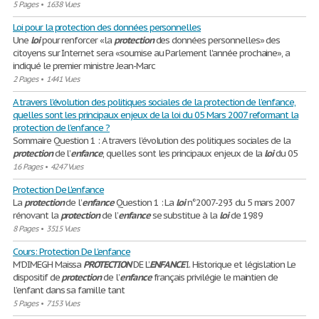
5 Pages
•
1638 Vues
Loi pour la protection des données personnelles
Une
loi
pour renforcer «la
protection
des données personnelles» des
citoyens sur Internet sera «soumise au Parlement l'année prochaine», a
indiqué le premier ministre Jean-Marc
2 Pages
•
1441 Vues
A travers l’évolution des politiques sociales de la protection de l’enfance,
quelles sont les principaux enjeux de la loi du 05 Mars 2007 reformant la
protection de l’enfance ?
Sommaire Question 1 : A travers l’évolution des politiques sociales de la
protection
de l’
enfance
, quelles sont les principaux enjeux de la
loi
du 05
16 Pages
•
4247 Vues
Protection De L'enfance
La
protection
de l’
enfance
Question 1 : La
loi
n°2007-293 du 5 mars 2007
rénovant la
protection
de l’
enfance
se substitue à la
loi
de 1989
8 Pages
•
3515 Vues
Cours: Protection De L'enfance
M’DIMEGH Maissa
PROTECTION
DE L’
ENFANCE
I. Historique et législation Le
dispositif de
protection
de l’
enfance
français privilégie le maintien de
l’enfant dans sa famille tant
5 Pages
•
7153 Vues