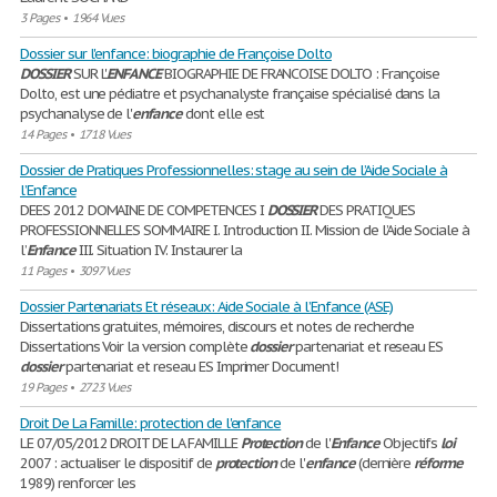
3 Pages
•
1964 Vues
Dossier sur l'enfance: biographie de Françoise Dolto
DOSSIER
SUR L'
ENFANCE
BIOGRAPHIE DE FRANCOISE DOLTO : Françoise
Dolto, est une pédiatre et psychanalyste française spécialisé dans la
psychanalyse de l'
enfance
dont elle est
14 Pages
•
1718 Vues
Dossier de Pratiques Professionnelles: stage au sein de l’Aide Sociale à
l’Enfance
DEES 2012 DOMAINE DE COMPETENCES I
DOSSIER
DES PRATIQUES
PROFESSIONNELLES SOMMAIRE I. Introduction II. Mission de l’Aide Sociale à
l’
Enfance
III. Situation IV. Instaurer la
11 Pages
•
3097 Vues
Dossier Partenariats Et réseaux: Aide Sociale à l’Enfance (ASE)
Dissertations gratuites, mémoires, discours et notes de recherche
Dissertations Voir la version complète
dossier
partenariat et reseau ES
dossier
partenariat et reseau ES Imprimer Document!
19 Pages
•
2723 Vues
Droit De La Famille: protection de l'enfance
LE 07/05/2012 DROIT DE LA FAMILLE
Protection
de l'
Enfance
Objectifs
loi
2007 : actualiser le dispositif de
protection
de l'
enfance
(dernière
réforme
1989) renforcer les