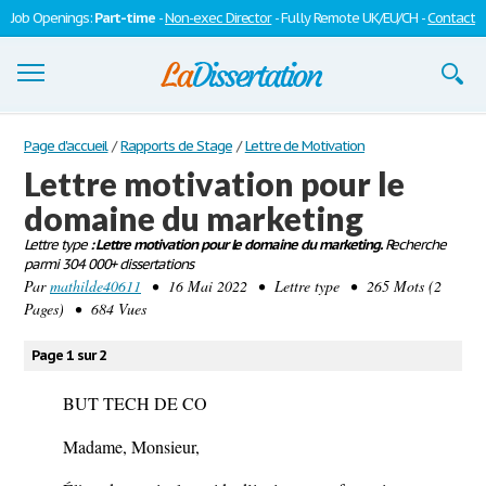
Job Openings:
Part-time
-
Non-exec Director
- Fully Remote UK/EU/CH -
Contact
Dissertations
Page d'accueil
/
Rapports de Stage
/
Lettre de Motivation
Lettre motivation pour le
S'inscrire
domaine du marketing
Se connecter
Lettre type
: Lettre motivation pour le domaine du marketing.
Recherche
parmi 304 000+ dissertations
Contactez-nous
Par
mathilde40611
• 16 Mai 2022 • Lettre type • 265 Mots (2
Pages) • 684 Vues
Page 1 sur 2
BUT TECH DE CO
Madame, Monsieur,