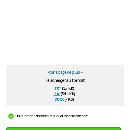
Voir 1 page de plus »
Télécharger au format
txt
(1.7 Kb)
pdf
(34.4 Kb)
docx
(7 Kb)
Uniquement disponible sur LaDissertation.com