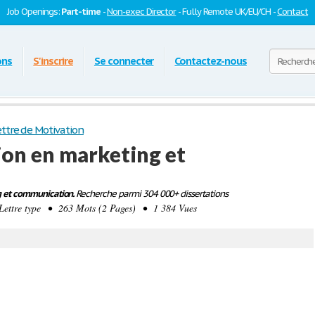
Job Openings:
Part-time
-
Non-exec Director
- Fully Remote UK/EU/CH -
Contact
ons
S'inscrire
Se connecter
Contactez-nous
ttre de Motivation
ion en marketing et
g et communication.
Recherche parmi 304 000+ dissertations
ettre type • 263 Mots (2 Pages) • 1 384 Vues