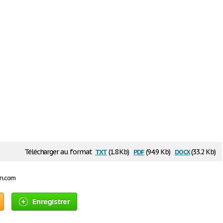
txt
pdf
docx
Télécharger au format
(1.8 Kb)
(94.9 Kb)
(33.2 Kb)
on.com
Enregistrer