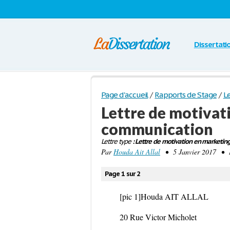
Dissertati
Page d'accueil
/
Rapports de Stage
/
Le
Lettre de motivat
communication
Lettre type
: Lettre de motivation en marketin
Par
Houda Ait Allal
• 5 Janvier 2017 • L
Page 1 sur 2
[pic 1]
Houda AIT ALLAL
20 Rue Victor Micholet