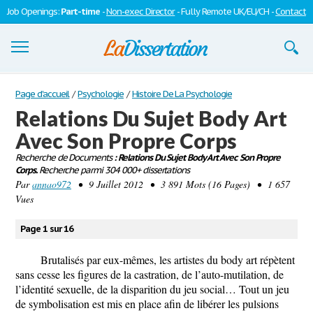
Job Openings:
Part-time
-
Non-exec Director
- Fully Remote UK/EU/CH -
Contact
Dissertations
Page d'accueil
/
Psychologie
/
Histoire De La Psychologie
Relations Du Sujet Body Art
S'inscrire
Avec Son Propre Corps
Se connecter
Recherche de Documents
: Relations Du Sujet Body Art Avec Son Propre
Corps.
Recherche parmi 304 000+ dissertations
Contactez-nous
Par
annao972
• 9 Juillet 2012 • 3 891 Mots (16 Pages) • 1 657
Vues
Page 1 sur 16
Brutalisés par eux-mêmes, les artistes du body art répètent
sans cesse les figures de la castration, de l’auto-mutilation, de
l’identité sexuelle, de la disparition du jeu social… Tout un jeu
de symbolisation est mis en place afin de libérer les pulsions