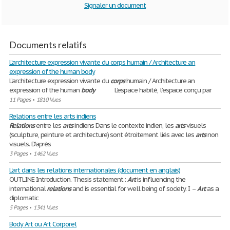
Signaler un document
Documents relatifs
L’architecture expression vivante du corps humain / Architecture an
expression of the human body
L’architecture expression vivante du
corps
humain / Architecture an
expression of the human
body
L’espace habité, l’espace conçu par
11 Pages
•
1810 Vues
Relations entre les arts indiens
Relations
entre les
arts
indiens Dans le contexte indien, les
arts
visuels
(sculpture, peinture et architecture) sont étroitement liés avec les
arts
non
visuels. D'après
3 Pages
•
1462 Vues
L'art dans les relations internationales (document en anglais)
OUTLINE Introduction. Thesis statement :
Art
is influencing the
international
relations
and is essential for well being of society. I –
Art
as a
diplomatic
5 Pages
•
1341 Vues
Body Art ou Art Corporel