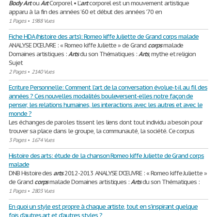
Body
Art
ou
Art
Corporel • L’
art
corporel est un mouvement artistique
apparu à la fin des années ’60 et début des années ’70 en
1 Pages
•
1988 Vues
Fiche HDA (histoire des arts): Romeo kiffe Juliette de Grand corps malade
ANALYSE D’ŒUVRE : « Romeo kiffe Juliette » de Grand
corps
malade
Domaines artistiques :
Arts
du son Thématiques :
Arts
, mythe et religion
Sujet
2 Pages
•
2140 Vues
Ecriture Personnelle: Comment l’art de la conversation évolue-t-il au fil des
années ? Ces nouvelles modalités bouleversent-elles notre façon de
penser, les relations humaines, les interactions avec les autres et avec le
monde ?
Les échanges de paroles tissent les liens dont tout individu a besoin pour
trouver sa place dans le groupe, la communauté, la société. Ce corpus
3 Pages
•
1674 Vues
Histoire des arts: étude de la chanson Romeo kiffe Juliette de Grand corps
malade
DNB Histoire des
arts
2012-2013 ANALYSE D’ŒUVRE : « Romeo kiffe Juliette »
de Grand
corps
malade Domaines artistiques :
Arts
du son Thématiques :
1 Pages
•
2803 Vues
En quoi un style est propre à chaque artiste, tout en s’inspirant quelque
fois d’autres art et d’autres styles ?