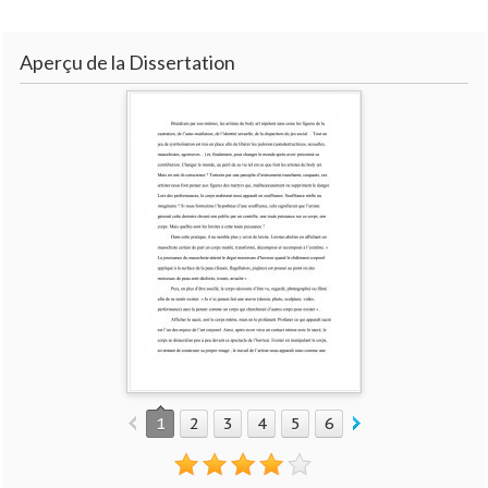
Aperçu de la Dissertation
1
2
3
4
5
6
7
8
9
10