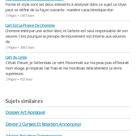
Forme et style sont les deux éléments à analyser dans ce sujet. Le style
peut se définir de la façon suivante : manière caractéristique d’un
5 Pages
•
1453 Vues
L'art Est Le Propre De L'homme
L'homme imite par une action libre, et l'artiste est seul responsable de son
oeuvre. C'est pourquoi le principe de mouvement est interne aux oeuvres
de
2 Pages
•
3061 Vues
L'art du corps
C'était l'heure, je l'attendais. Le vent frissonnait sur ma peau puis effleurait
mon visage, je respirais l'air frais et me mordillais délicatement la lèvre
supérieure.
2 Pages
•
922 Vues
Sujets similaires
Dossier Art Appliqué
Devoir 2 Conseil Et Relation Annonceur
Atelier Relation Commerciale