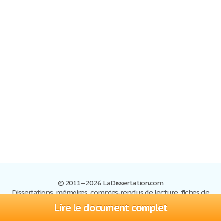
© 2011–2026 LaDissertation.com
Dissertations, mémoires, comptes-rendus de lecture, fiches de
lectures, exemples du BAC
Lire le document complet