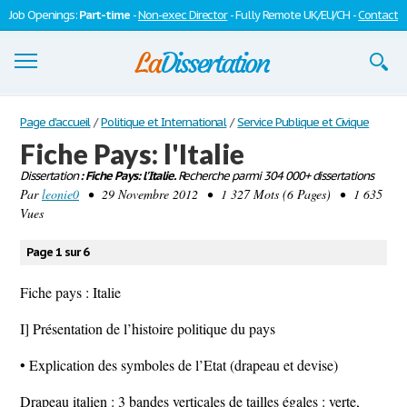
Job Openings:
Part-time
-
Non-exec Director
- Fully Remote UK/EU/CH -
Contact
Dissertations
Page d'accueil
/
Politique et International
/
Service Publique et Civique
Fiche Pays: l'Italie
S'inscrire
Dissertation
: Fiche Pays: l'Italie.
Recherche parmi 304 000+ dissertations
Par
Se connecter
leonie0
• 29 Novembre 2012 • 1 327 Mots (6 Pages) • 1 635
Vues
Contactez-nous
Page 1 sur 6
Fiche pays : Italie
I] Présentation de l’histoire politique du pays
• Explication des symboles de l’Etat (drapeau et devise)
Drapeau italien : 3 bandes verticales de tailles égales : verte,