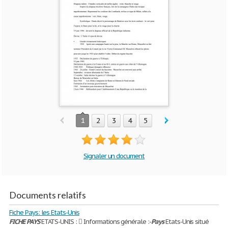
1
2
3
4
5
Signaler un document
Documents relatifs
Fiche Pays: les Etats-Unis
FICHE
PAYS
ETATS-UNIS :  Informations générale :-
Pays
Etats-Unis situé