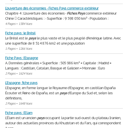
L’ouverture des économies - Fiches Pays commerce extérieur
Chapitre 4 : L’ouverture des économies -
Fiches
Pays
commerce extérieur
Chine  Caractéristiques : - Superficie : 9 598 050 km² - Population :
4 Pages
•
1384 Vues
Fiche pays: le Brésil
Le Brésil est le
pays
le plus vaste et le plus peuplé d'Amérique latine. Avec
une superficie de 8 514 876 km2 et une population
1 Pages
•
1266 Vues
Fiche Pays: l'Espagne
A. Données générales • Superficie : 505 986 km² • Capitale : Madrid •
Langues : Castillan, Catalan, Basque et Galicien • Monnaie : Euro
2 Pages
•
1624 Vues
L'Espagne, fiche pays
L’Espagne, en forme longue le Royaume d'Espagne, en castillan España
Écouter et Reino de España, est un
pays
d'Europe du Sud et, selon les
définitions,
2 Pages
•
1648 Vues
Fiche pays: l'Elam
L'Élam est un ancien
pays
occupant la partie sud-ouest du plateau Iranien,
autour des actuelles provinces du Khuzistan et du Fars, qui correspondent