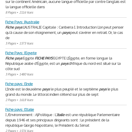
sur le continent Américain, aucune langue officielle par contre l’anglais est
la langue officielle dans
8 Pages
•
2116 Vues
Fiche Pays: l'Australie
Fiche
pays
L’AUSTRALIE Capitale : Canberra I. Introduction L’on peut penser
qu’à cause de son éloignement, un
pays
peut s’avérer en retrait. Or, le cas
de
3 Pages
•
1573 Vues
Fiche Pays: l'Egypte
Fiche
pays
Egypte
FICHE
PAYS
EGYPTE L'Égypte, en forme longue la
République arabe d'Égypte, est un
pays
d'Afrique du nord-est situé sur la
côte sud
3 Pages
•
1480 Vues
Fiche pays: l'Inde
L'Inde est le deuxième
pays
le plus peuplé et le septième
pays
le plus
grand du monde. Le littoral indien s'étend sur plus de sept
2 Pages
•
1618 Vues
Fiche pays: l'Italie
I /Environnement : A)Politique : L’
Italie
est une république Parlementaire
depuis 1946 et ses principaux dirigeants sont : Le président de la
république Giorgio Napolitano, le Président du Sénat
2 Pages
•
1576 Vues