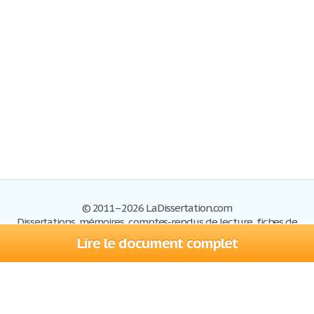
© 2011–2026 LaDissertation.com
Dissertations, mémoires, comptes-rendus de lecture, fiches de
lectures, exemples du BAC
Lire le document complet
Dissertations
S'inscrire