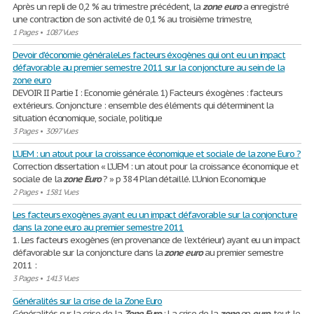
Après un repli de 0,2 % au trimestre précédent, la
zone
euro
a enregistré
une contraction de son activité de 0,1 % au troisième trimestre,
1 Pages
•
1087 Vues
Devoir d'économie généraleLes facteurs éxogènes qui ont eu un impact
défavorable au premier semestre 2011 sur la conjoncture au sein de la
zone euro
DEVOIR II Partie I : Economie générale. 1) Facteurs éxogènes : facteurs
extérieurs. Conjoncture : ensemble des éléments qui déterminent la
situation économique, sociale, politique
3 Pages
•
3097 Vues
L’UEM : un atout pour la croissance économique et sociale de la zone Euro ?
Correction dissertation « L’UEM : un atout pour la croissance économique et
sociale de la
zone
Euro
? » p 384 Plan détaillé. L’Union Economique
2 Pages
•
1581 Vues
Les facteurs exogènes ayant eu un impact défavorable sur la conjoncture
dans la zone euro au premier semestre 2011
1. Les facteurs exogènes (en provenance de l’extérieur) ayant eu un impact
défavorable sur la conjoncture dans la
zone
euro
au premier semestre
2011 :
3 Pages
•
1413 Vues
Généralités sur la crise de la Zone Euro
Généralités sur la crise de la
Zone
Euro
: La crise de la
zone
en
euro
, tout le