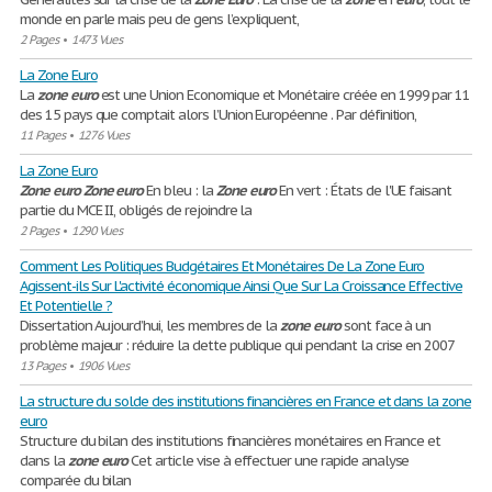
monde en parle mais peu de gens l’expliquent,
2 Pages
•
1473 Vues
La Zone Euro
La
zone
euro
est une Union Economique et Monétaire créée en 1999 par 11
des 15 pays que comptait alors l’Union Européenne . Par définition,
11 Pages
•
1276 Vues
La Zone Euro
Zone
euro
Zone
euro
En bleu : la
Zone
euro
En vert : États de l'UE faisant
partie du MCE II, obligés de rejoindre la
2 Pages
•
1290 Vues
Comment Les Politiques Budgétaires Et Monétaires De La Zone Euro
Agissent-ils Sur L'activité économique Ainsi Que Sur La Croissance Effective
Et Potentielle ?
Dissertation Aujourd’hui, les membres de la
zone
euro
sont face à un
problème majeur : réduire la dette publique qui pendant la crise en 2007
13 Pages
•
1906 Vues
La structure du solde des institutions financières en France et dans la zone
euro
Structure du bilan des institutions financières monétaires en France et
dans la
zone
euro
Cet article vise à effectuer une rapide analyse
comparée du bilan