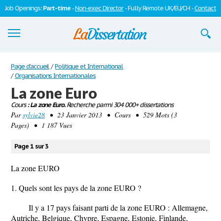
Job Openings:
Part-time
-
Non-exec Director
- Fully Remote UK/EU/CH -
Contact
Dissertations
Page d'accueil
/
Politique et International
/
Organisations Internationales
S'inscrire
La zone Euro
Cours
Se connecter
: La zone Euro.
Recherche parmi 304 000+ dissertations
Par
sylvie28
• 23 Janvier 2013 • Cours • 529 Mots (3
Pages) • 1 187 Vues
Contactez-nous
Page 1 sur 3
La zone EURO
1. Quels sont les pays de la zone EURO ?
Il y a 17 pays faisant parti de la zone EURO : Allemagne,
Autriche, Belgique, Chypre, Espagne, Estonie, Finlande,