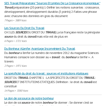
SES Travail Préparatoire " Sources Et Limites De La Croissance économique "
Travail
préparatoire (20 points) 1-Définir les notions suivantes : croissance,
développement, développement durable. (3 points) 2-Faites une phrase
avec chacune des données en gras du document
7 Pages
•
3889 Vues
Les Sources Du Droit Du Travail
CH I LES
SOURCES
DU DROIT DU
TRAVAIL
La loi française reste la principale
source
du droit du
travail
mais elle est de plus en
6 Pages
•
1721 Vues
Du Bonheur A L'enfer, Avantage Inconvénient Du Travail
Du
bonheur
a l'enfer Le numéro de novembre 2012 du magazine Sciences
Humaines consacre son dossier au «
travail
: du
bonheur
a l'enfer » . A
travers
2 Pages
•
1971 Vues
La spécificité du droit du travail : sources et institutions étatiques
DROIT DU
TRAVAIL
CHAPITRE 1 : LA SPECIFICITE DU DROIT DU
TRAVAIL
:
SOURCES
ET INSTITUTIONS ETATIQUES. Définition : le droit du
travail
est
constitué
14 Pages
•
3380 Vues
Le don de soi source de notre bonheur
Le don de soi
source
de notre
bonheur
Se donner : Se donner c’est se