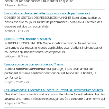
dépouiller, car pour donner il faut quitter ce que l’on
2 Pages
•
1918 Vues
L’implication au travail est-elle toujours source de performance ?
DOSSIER DE GESTION DES RESSOURCES HUMAINES Sujet : L’implication au
travail
est-elle toujours
source
de performance ? SOMMAIRE La table des
matières est vide car aucun style
12 Pages
•
3014 Vues
Droit Du Travail: histoire et sources
INTRODUCTION DEFINITION On peut définir le droit du
travail
comme
l’ensemble des règles juridiques applicables aux relations individuelles et
collectives qui naissent entre les employeurs
40 Pages
•
3877 Vues
L'amour, source de bonheur et de souffrance
*L'amour
source
de
bonheur
(l'amour partagé ) : -Les deux amoureux
partagent le même sentiment d'amour qui est fondé sur la fidèlité, la
confiance, le
2 Pages
•
92786 Vues
Les Conventions Et Accords Collectifs De Travail La Hiérarchie Des Sources
Chapitre 1: Les conventions et accords collectifs de
travail
La hiérarchie des
sources
: Une norme inférieure ne peut jamais être contraire à une norme qui
4 Pages
•
1942 Vues