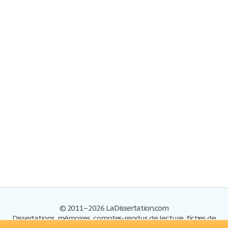
© 2011–2026 LaDissertation.com
Dissertations, mémoires, comptes-rendus de lecture, fiches de