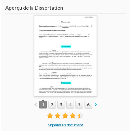
Aperçu de la Dissertation
1
2
3
4
5
6
7
8
9
10
Signaler un document