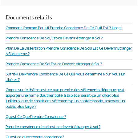
Documents relatifs
Comment L'homme Peut-il Prendre Conscience De Ce Qu'il Est ? Hegel
Prendre Conscience De Soi, Est-ce Devenir étranger à Soi ?
Plan De La Dissertation Prendre Conscience De Sois Est Ce Devenir Etranger
A Sois-meme ?
Prendre Conscience De Soi Est-ce Devenir étranger à Soi ?
Suffit-il De Prendre Conscience De Ce Qui Nous détermine Pour Nous En
Libérer ?
Corpus sur le thâtre: est-ce que prendre des vêtements d'époque peut
apporter une forme d'authenticité à la pièce, serait-ce un choix plus
judicieux que de choisir des vêtements plus contemporain, amenant un
public plus large ?
Qu'est Ce Que Prendre Conscience ?
Prendre conscience de soi est ce devenir étranger à soi ?
Qu'est ce que prendre conscience?