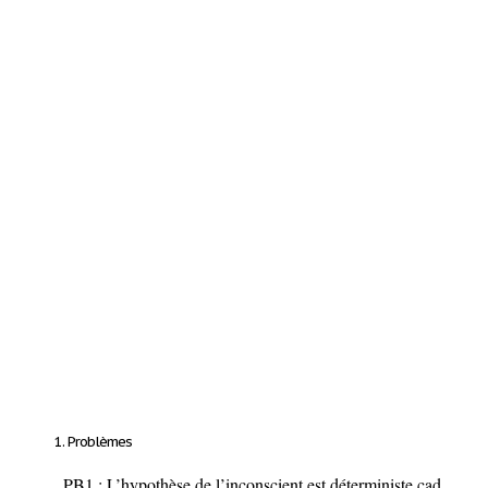
Problèmes
PB1 : L’hypothèse de l’inconscient est déterministe cad