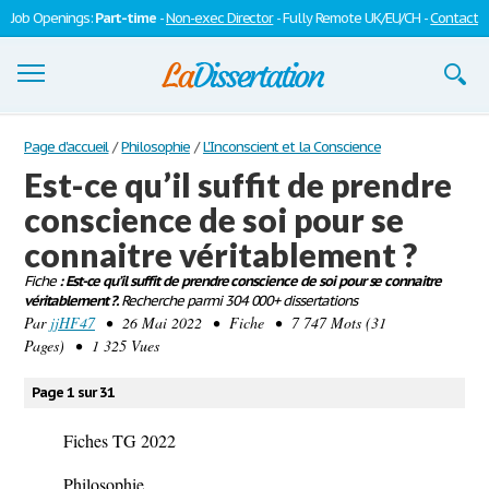
Job Openings:
Part-time
-
Non-exec Director
- Fully Remote UK/EU/CH -
Contact
Dissertations
Page d'accueil
/
Philosophie
/
L'Inconscient et la Conscience
Est-ce qu’il suffit de prendre
S'inscrire
conscience de soi pour se
Se connecter
connaitre véritablement ?
Contactez-nous
Fiche
: Est-ce qu’il suffit de prendre conscience de soi pour se connaitre
véritablement ?.
Recherche parmi 304 000+ dissertations
Par
jjHF47
• 26 Mai 2022 • Fiche • 7 747 Mots (31
Pages) • 1 325 Vues
Page 1 sur 31
Fiches T
G 2022
Philosophie