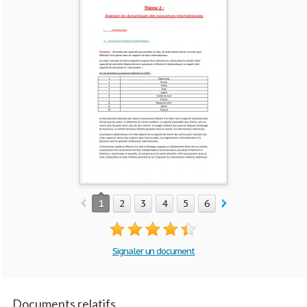
1
2
3
4
5
6
7
8
9
10
Signaler un document
Documents relatifs