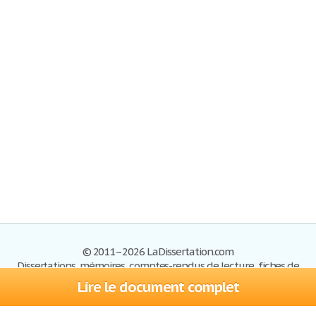
© 2011–2026 LaDissertation.com
Dissertations, mémoires, comptes-rendus de lecture, fiches de
lectures, exemples du BAC
Lire le document complet
Dissertations