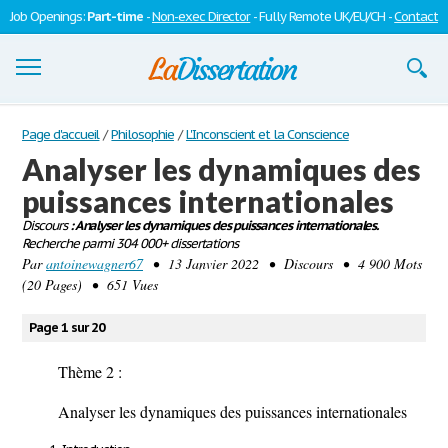
Job Openings:
Part-time
-
Non-exec Director
- Fully Remote UK/EU/CH -
Contact
Dissertations
Page d'accueil
/
Philosophie
/
L'Inconscient et la Conscience
Analyser les dynamiques des
S'inscrire
puissances internationales
Se connecter
Discours
: Analyser les dynamiques des puissances internationales.
Recherche parmi 304 000+ dissertations
Contactez-nous
Par
antoinewagner67
• 13 Janvier 2022 • Discours • 4 900 Mots
(20 Pages) • 651 Vues
Page 1 sur 20
Thème 2 :
Analyser les dynamiques des puissances internationales