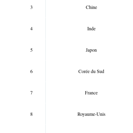
3
Chine
4
Inde
5
Japon
6
Corée du Sud
7
France
8
Royaume-Unis