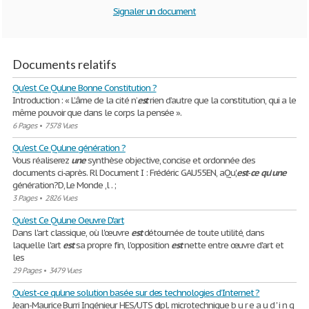
Signaler un document
Documents relatifs
Qu'est Ce Qu'une Bonne Constitution ?
Introduction : « L’âme de la cité n’
est
rien d’autre que la constitution, qui a le
même pouvoir que dans le corps la pensée ».
6 Pages
•
7578 Vues
Qu'est Ce Qu'une génération ?
Vous réaliserez
une
synthèse objective, concise et ordonnée des
documents ci-après. Rl Document I : Frédéric GAU55EN, aQu',
est
-
ce
qu
'
une
génération?D, Le Monde ,l . ;
3 Pages
•
2826 Vues
Qu'est Ce Qu'une Oeuvre D'art
Dans l'art classique, où l'œuvre
est
détournée de toute utilité, dans
laquelle l'art
est
sa propre fin, l'opposition
est
nette entre œuvre d'art et
les
29 Pages
•
3479 Vues
Qu’est-ce qu’une solution basée sur des technologies d’Internet ?
Jean-Maurice Burri Ingénieur HES/UTS dipl. microtechnique b u r e a u d ' i n g