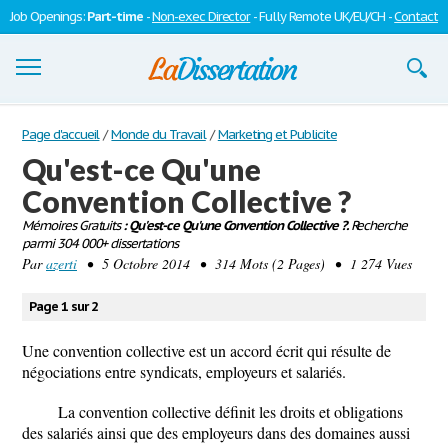
Job Openings:
Part-time
-
Non-exec Director
- Fully Remote UK/EU/CH -
Contact
Dissertations
Page d'accueil
/
Monde du Travail
/
Marketing et Publicite
Qu'est-ce Qu'une
S'inscrire
Convention Collective ?
Se connecter
Mémoires Gratuits
: Qu'est-ce Qu'une Convention Collective ?.
Recherche
parmi 304 000+ dissertations
Contactez-nous
Par
azerti
• 5 Octobre 2014 • 314 Mots (2 Pages) • 1 274 Vues
Page 1 sur 2
Une convention collective est un accord écrit qui résulte de
négociations entre syndicats, employeurs et salariés.
La convention collective définit les droits et obligations
des salariés ainsi que des employeurs dans des domaines aussi