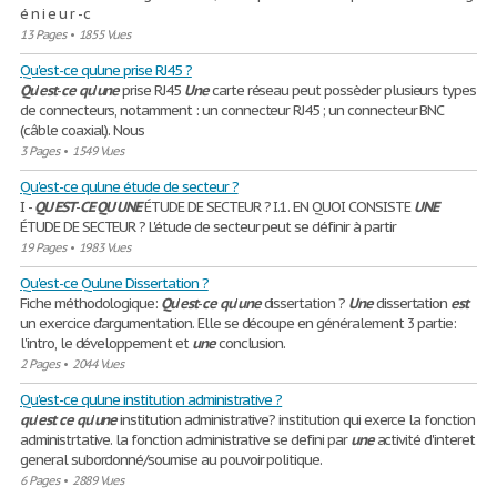
é n i e u r - c
13 Pages
•
1855 Vues
Qu'est-ce qu'une prise RJ45 ?
Qu
'
est
-
ce
qu
'
une
prise RJ45
Une
carte réseau peut possèder plusieurs types
de connecteurs, notamment : un connecteur RJ45 ; un connecteur BNC
(câble coaxial). Nous
3 Pages
•
1549 Vues
Qu'est-ce qu'une étude de secteur ?
I -
QU
'
EST
-
CE
QU
'
UNE
ÉTUDE DE SECTEUR ? I.1. EN QUOI CONSISTE
UNE
ÉTUDE DE SECTEUR ? L'étude de secteur peut se définir à partir
19 Pages
•
1983 Vues
Qu'est-ce Qu'une Dissertation ?
Fiche méthodologique:
Qu
'
est
-
ce
qu
'
une
dissertation ?
Une
dissertation
est
un exercice d'argumentation. Elle se découpe en généralement 3 partie:
l'intro, le développement et
une
conclusion.
2 Pages
•
2044 Vues
Qu'est-ce qu'une institution administrative ?
qu
'
est
ce
qu
'
une
institution administrative? institution qui exerce la fonction
administrtative. la fonction administrative se defini par
une
activité d'interet
general subordonné/soumise au pouvoir politique.
6 Pages
•
2889 Vues