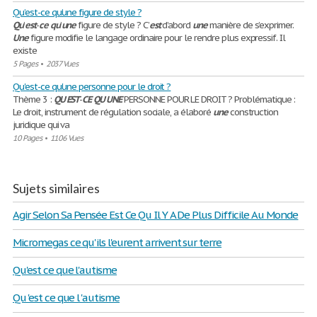
Qu’est-ce qu’une figure de style ?
Qu
’
est
-
ce
qu
’
une
figure de style ? C’
est
d’abord
une
manière de s’exprimer.
Une
figure modifie le langage ordinaire pour le rendre plus expressif. Il
existe
5 Pages
•
2037 Vues
Qu'est-ce qu'une personne pour le droit ?
Thème 3 :
QU
'
EST
-
CE
QU
'
UNE
PERSONNE POUR LE DROIT ? Problématique :
Le droit, instrument de régulation sociale, a élaboré
une
construction
juridique qui va
10 Pages
•
1106 Vues
Sujets similaires
Agir Selon Sa Pensée Est Ce Qu Il Y A De Plus Difficile Au Monde
Micromegas ce qu'ils l'eurent arrivent sur terre
Qu'est ce que l'autisme
Qu 'est ce que l 'autisme