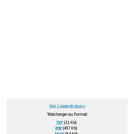
Voir 1 page de plus »
Télécharger au format
txt
(2.1 Kb)
pdf
(45.7 Kb)
docx
(8.4 Kb)