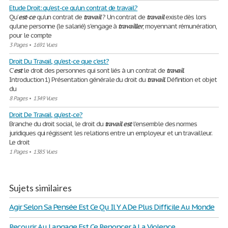
Etude Droit: qu'est-ce qu'un contrat de travail?
Qu’
est
-
ce
qu’un contrat de
travail
? Un contrat de
travail
existe dès lors
qu'une personne (le salarié) s'engage à
travailler
, moyennant rémunération,
pour le compte
3 Pages
•
1691 Vues
Droit Du Travail, qu'est-ce que c'est?
C’
est
le droit des personnes qui sont liés à un contrat de
travail
.
Introduction 1) Présentation générale du droit du
travail
. Définition et objet
du
8 Pages
•
1349 Vues
Droit De Travail, qu'est-ce?
Branche du droit social, le droit du
travail
est
l'ensemble des normes
juridiques qui régissent les relations entre un employeur et un travailleur.
Le droit
1 Pages
•
1385 Vues
Sujets similaires
Agir Selon Sa Pensée Est Ce Qu Il Y A De Plus Difficile Au Monde
Recourir Au Langage Est Ce Renoncer à La Violence