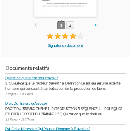
1
2
Signaler un document
Documents relatifs
Qu'est-ce que le facteur travail ?
1. Qu'
est
-
ce
que le facteur
travail
? a) Définition Le
travail
est
une activité
humaine qui concourt à la réalisation de la production de biens
3 Pages
•
1313 Vues
Droit Du Travail, qu'est-ce?
DROIT DU
TRAVAIL
THEME I - INTRODUCTION 5 SEQUENCE 1 – POURQUOI
ETUDIER LE DROIT DU
TRAVAIL
? 5 I) Qu’
est
-
ce
que le droit du
22 Pages
•
1877 Vues
Est-Ce La Nécessité Qui Pousse L'homme à Travailler?