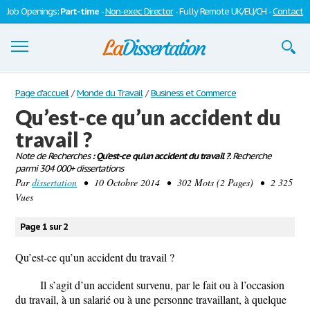
Job Openings:
Part-time
-
Non-exec Director
- Fully Remote UK/EU/CH -
Contact
Dissertations
Page d'accueil
/
Monde du Travail
/
Business et Commerce
Qu’est-ce qu’un accident du
S'inscrire
travail ?
Se connecter
Note de Recherches
: Qu’est-ce qu’un accident du travail ?.
Recherche
parmi 304 000+ dissertations
Contactez-nous
Par
dissertation
• 10 Octobre 2014 • 302 Mots (2 Pages) • 2 325
Vues
Page 1 sur 2
Qu’est-ce qu’un accident du travail ?
Il s’agit d’un accident survenu, par le fait ou à l’occasion
du travail, à un salarié ou à une personne travaillant, à quelque