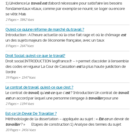
1) L’évidence Le
travail
est
d’abord nécessaire pour satisfaire les besoins
fondamentaux vitaux, comme par exemple se nourrir, se loger ou encore
se vêtir. Mais
2 Pages
•
3842 Vues
Qu’est-ce qu’une réforme de marché du travail ?
Introduction : A l’heure actuelle où la crise fait rage et où le chômage
est
un des sujets majeurs de l’économie française, avec un taux
8 Pages
•
2647 Vues
Droit Social: qu'est-ce que le travail?
Droit social INTRODUCTION legifrance.fr -- > permet d’accéder à l’ensemble
des codes en vigueur La Cour de Cassation
est
la plus haute juridiction de
l’ordre
39 Pages
•
1547 Vues
Le contrat de travail, qu’est-ce que c’est ?
Le contrat de
travail
, qu’
est
-
ce
que c’
est
? Introduction Un contrat de
travail
est
un accord par lequel une personne s’engage à
travailler
pour une
2 Pages
•
1194 Vues
Est-ce Un Devoir De Travailler ?
Méthodologie de la dissertation – appliquée au sujet : «
Est
-
ce
un devoir de
travailler
? » Etapes de construction 1) Analyse des termes du sujet
20 Pages
•
2456 Vues