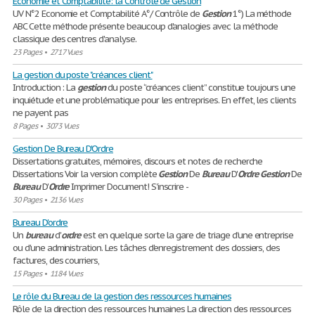
Economie et Comptabilité: la Contrôle de Gestion
UV N°2 Economie et Comptabilité A°/ Contrôle de
Gestion
1°) La méthode
ABC Cette méthode présente beaucoup d'analogies avec la méthode
classique des centres d'analyse.
23 Pages
•
2717 Vues
La gestion du poste "créances client"
Introduction : La
gestion
du poste ‘’créances client’’ constitue toujours une
inquiétude et une problématique pour les entreprises. En effet, les clients
ne payent pas
8 Pages
•
3073 Vues
Gestion De Bureau D'Ordre
Dissertations gratuites, mémoires, discours et notes de recherche
Dissertations Voir la version complète
Gestion
De
Bureau
D'
Ordre
Gestion
De
Bureau
D'
Ordre
Imprimer Document! S'inscrire -
30 Pages
•
2136 Vues
Bureau D'ordre
Un
bureau
d'
ordre
est en quelque sorte la gare de triage d'une entreprise
ou d'une administration. Les tâches d'enregistrement des dossiers, des
factures, des courriers,
15 Pages
•
1184 Vues
Le rôle du Bureau de la gestion des ressources humaines
Rôle de la direction des ressources humaines La direction des ressources