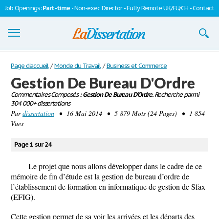
Job Openings:
Part-time
-
Non-exec Director
- Fully Remote UK/EU/CH -
Contact
Dissertations
Page d'accueil
/
Monde du Travail
/
Business et Commerce
Gestion De Bureau D'Ordre
S'inscrire
Commentaires Composés
: Gestion De Bureau D'Ordre.
Recherche parmi
304 000+ dissertations
Se connecter
Par
dissertation
• 16 Mai 2014 • 5 879 Mots (24 Pages) • 1 854
Vues
Contactez-nous
Page 1 sur 24
Le projet que nous allons développer dans le cadre de ce
mémoire de fin d’étude est la gestion de bureau d’ordre de
l’établissement de formation en informatique de gestion de Sfax
(EFIG).
Cette gestion permet de sa voir les arrivées et les départs des