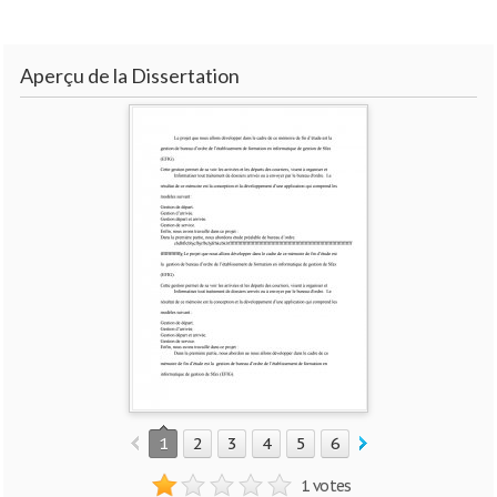
Aperçu de la Dissertation
1
2
3
4
5
6
7
8
9
10
1 votes