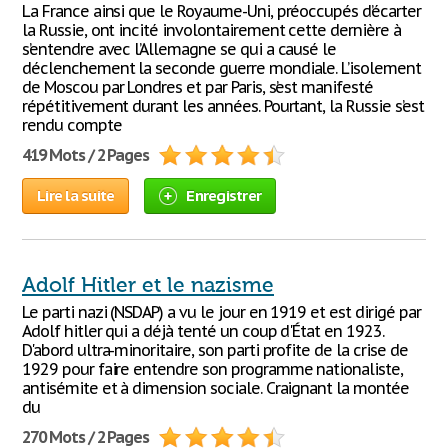
La France ainsi que le Royaume-Uni, préoccupés d’écarter
la Russie, ont incité involontairement cette dernière à
s’entendre avec l’Allemagne se qui a causé le
déclenchement la seconde guerre mondiale. L’isolement
de Moscou par Londres et par Paris, s’est manifesté
répétitivement durant les années. Pourtant, la Russie s’est
rendu compte
419 Mots / 2 Pages
Lire la suite
Enregistrer
Adolf Hitler et le nazisme
Le parti nazi (NSDAP) a vu le jour en 1919 et est dirigé par
Adolf hitler qui a déjà tenté un coup d'État en 1923.
D'abord ultra-minoritaire, son parti profite de la crise de
1929 pour faire entendre son programme nationaliste,
antisémite et à dimension sociale. Craignant la montée
du
270 Mots / 2 Pages