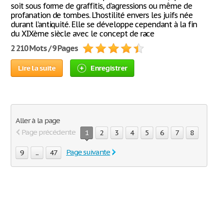
soit sous forme de graffitis, d’agressions ou même de
profanation de tombes. L‘hostilité envers les juifs née
durant l’antiquité. Elle se développe cependant à la fin
du XIXème siècle avec le concept de race
2 210 Mots / 9 Pages
Lire la suite
Enregistrer
Aller à la page
Page précédente
1
2
3
4
5
6
7
8
Page suivante
9
...
47