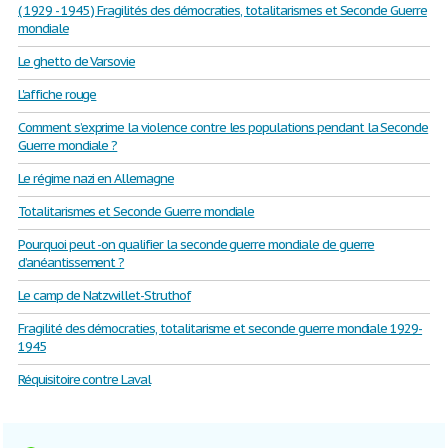
( 1929 - 1945 ) Fragilités des démocraties, totalitarismes et Seconde Guerre
mondiale
Le ghetto de Varsovie
L'affiche rouge
Comment s’exprime la violence contre les populations pendant la Seconde
Guerre mondiale ?
Le régime nazi en Allemagne
Totalitarismes et Seconde Guerre mondiale
Pourquoi peut -on qualifier la seconde guerre mondiale de guerre
d’anéantissement ?
Le camp de Natzwillet-Struthof
Fragilité des démocraties, totalitarisme et seconde guerre mondiale 1929-
1945
Réquisitoire contre Laval