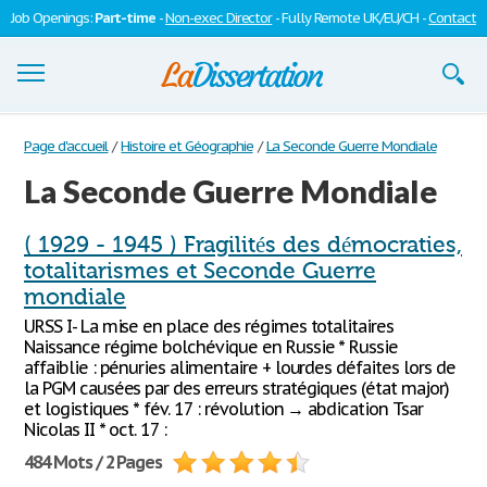
Job Openings:
Part-time
-
Non-exec Director
- Fully Remote UK/EU/CH -
Contact
Dissertations
Page d'accueil
/
Histoire et Géographie
/
La Seconde Guerre Mondiale
La Seconde Guerre Mondiale
S'inscrire
Se connecter
( 1929 - 1945 ) Fragilités des démocraties,
totalitarismes et Seconde Guerre
Contactez-nous
mondiale
URSS I- La mise en place des régimes totalitaires
Naissance régime bolchévique en Russie * Russie
affaiblie : pénuries alimentaire + lourdes défaites lors de
la PGM causées par des erreurs stratégiques (état major)
et logistiques * fév. 17 : révolution → abdication Tsar
Nicolas II * oct. 17 :
484 Mots / 2 Pages