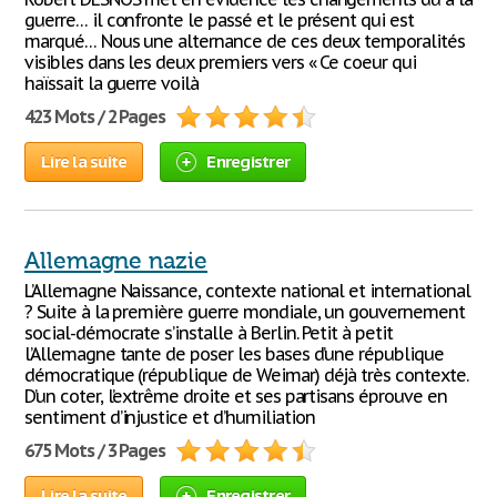
guerre… il confronte le passé et le présent qui est
marqué… Nous une alternance de ces deux temporalités
visibles dans les deux premiers vers « Ce coeur qui
haïssait la guerre voilà
423 Mots / 2 Pages
Lire la suite
Enregistrer
Allemagne nazie
L’Allemagne Naissance, contexte national et international
? Suite à la première guerre mondiale, un gouvernement
social-démocrate s’installe à Berlin. Petit à petit
l’Allemagne tante de poser les bases d’une république
démocratique (république de Weimar) déjà très contexte.
D’un coter, l’extrême droite et ses partisans éprouve en
sentiment d’injustice et d’humiliation
675 Mots / 3 Pages
Lire la suite
Enregistrer