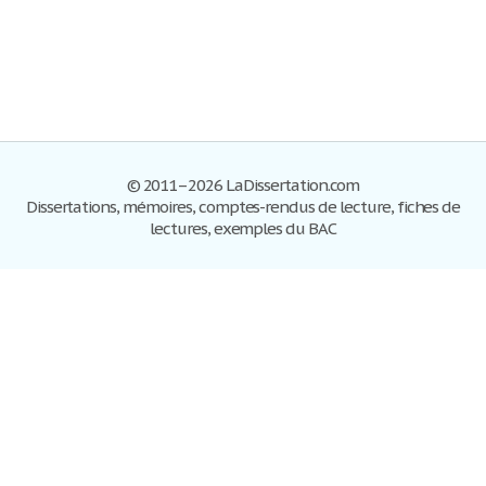
© 2011–2026 LaDissertation.com
Dissertations, mémoires, comptes-rendus de lecture, fiches de
lectures, exemples du BAC
Dissertations
S'inscrire
Se connecter
Foire aux questions
Contactez-nous