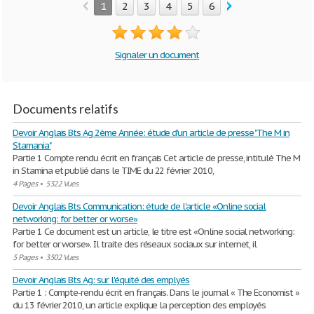
1
2
3
4
5
6
7
8
Signaler un document
Documents relatifs
Devoir Anglais Bts Ag 2ème Année: étude d'un article de presse "The M in
Stamania"
Partie 1 Compte rendu écrit en français Cet article de presse, intitulé The M
in Stamina et publié dans le TIME du 22 février 2010,
4 Pages
•
5322 Vues
Devoir Anglais Bts Communication: étude de l'article «Online social
networking: for better or worse»
Partie 1 Ce document est un article, le titre est «Online social networking:
for better or worse». Il traite des réseaux sociaux sur internet, il
5 Pages
•
3502 Vues
Devoir Anglais Bts Ag: sur l'équité des emplyés
Partie 1 : Compte-rendu écrit en français. Dans le journal « The Economist »
du 13 février 2010, un article explique la perception des employés