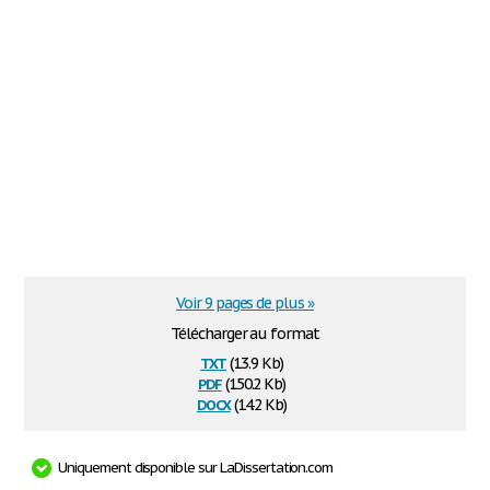
Voir 9 pages de plus »
Télécharger au format
txt
(13.9 Kb)
pdf
(150.2 Kb)
docx
(14.2 Kb)
Uniquement disponible sur LaDissertation.com