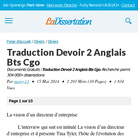
Job Openings:
Part-time
-
Non-exec Director
- Fully Remote UK/EU/CH -
Contact
Dissertations
Page d'accueil
/
Divers
/
Divers
Traduction Devoir 2 Anglais
S'inscrire
Bts Cgo
Se connecter
Documents Gratuits
: Traduction Devoir 2 Anglais Bts Cgo.
Recherche parmi
304 000+ dissertations
Contactez-nous
Par
majoy13
• 15 Mai 2014 • 2 293 Mots (10 Pages) • 1 834
Vues
Page 1 sur 10
La vision d’un directeur d’entreprise
L'interview qui suit est intitulé La vision d’un directeur
d’entreprise et il présente Tina Tyler, l'hôte de l'évolution des