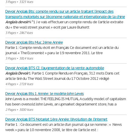
3 Pages
•
3325 Vues
Devoir Anglais Bts: compte rendu sur un article traitant l’impact des
transports motorisés sur l’économe nationale et internationale de la chine
Anglais
devoir
N °1 J e vais effectuer un compte rendu de l’article extraite
du « the wall street journal » ecrit par Laure Burkett
3 Pages
•
2867 Vues
Devoir anglais Bts Muc 2éme Année
Partie 1: Compte rendu écrit en Français Ce document est un article du
journal « The Economist » paru le 19 novembre 2011. Le titre
3 Pages
•
3814 Vues
Devoir Anglais BTS CI: l'augmentation de la vente automobile
Anglais
Devoir
1 Partie 1 Compte Rendu en Français, 312 mots Dans cet
article tiré du The Wall Street Journal du 17 Octobre 2012 rédigé
4 Pages
•
2728 Vues
Devoir Anglais Bts 1 Année: le modèle John Lewis
John Lewis is a model THE FEELING IS MUTUAL A cuddly model of capitalism
has been oversold John Lewis, an upmarket departement store, has a
2 Pages
•
3000 Vues
Devoir Anglais BTS Notariat 1ère Année: l'évolution de l'internet
Partie 1 : Ce document est un article d’un journal qui se nomme : « News
week » paru le 10 novembre 2008, le titre de l’article est :