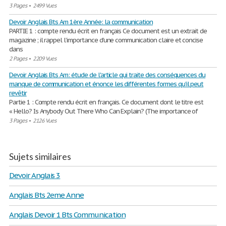
3 Pages
•
2499 Vues
Devoir Anglais Bts Am 1ère Année: la communication
PARTIE 1 : compte rendu écrit en français Ce document est un extrait de
magazine ; il rappel l’importance d’une communication claire et concise
dans
2 Pages
•
2209 Vues
Devoir Anglais Bts Am: étude de l'article qui traite des conséquences du
manque de communication et énonce les différentes formes qu'il peut
revêtir
Partie 1 : Compte rendu écrit en français. Ce document dont le titre est
« Hello? Is Anybody Out There Who Can Explain? (The importance of
3 Pages
•
2126 Vues
Sujets similaires
Devoir Anglais 3
Anglais Bts 2eme Anne
Anglais Devoir 1 Bts Communication