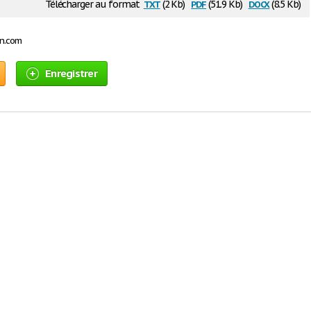
txt
pdf
docx
Télécharger au format
(2 Kb)
(51.9 Kb)
(8.5 Kb)
on.com
Enregistrer