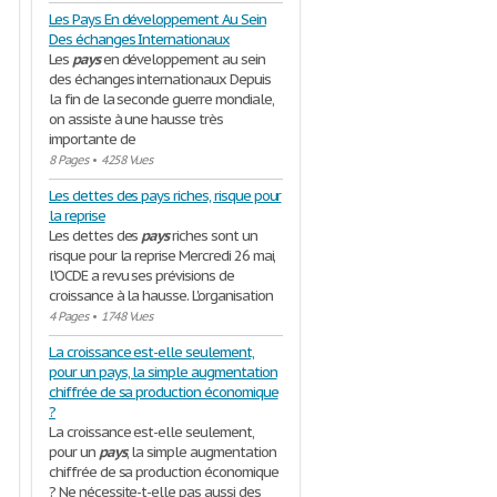
Les Pays En développement Au Sein
Des échanges Internationaux
Les
pays
en développement au sein
des échanges internationaux Depuis
la fin de la seconde guerre mondiale,
on assiste à une hausse très
importante de
8 Pages
•
4258 Vues
Les dettes des pays riches, risque pour
la reprise
Les dettes des
pays
riches sont un
risque pour la reprise Mercredi 26 mai,
l'OCDE a revu ses prévisions de
croissance à la hausse. L'organisation
4 Pages
•
1748 Vues
La croissance est-elle seulement,
pour un pays, la simple augmentation
chiffrée de sa production économique
?
La croissance est-elle seulement,
pour un
pays
, la simple augmentation
chiffrée de sa production économique
? Ne nécessite-t-elle pas aussi des