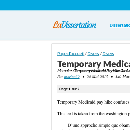
Dissertati
Page d'accueil
/
Divers
/
Divers
Temporary Medica
Mémoire
: Temporary Medicaid Pay Hike Confus
Par
marine59
• 24 Mai 2013 • 340 Mots 
Page 1 sur 2
Temporary Medicaid pay hike confuses
This text is taken from the washington 
D’une approche simple que obama v