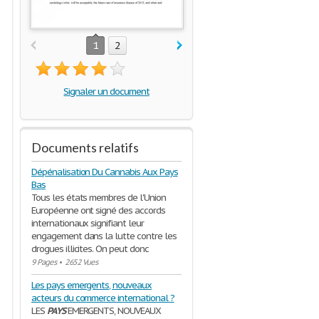
1
2
Signaler un document
Documents relatifs
Dépénalisation Du Cannabis Aux Pays
Bas
Tous les états membres de l'Union
Européenne ont signé des accords
internationaux signifiant leur
engagement dans la lutte contre les
drogues illicites. On peut donc
9 Pages
•
2652 Vues
Les pays emergents, nouveaux
acteurs du commerce international ?
LES
PAYS
EMERGENTS, NOUVEAUX