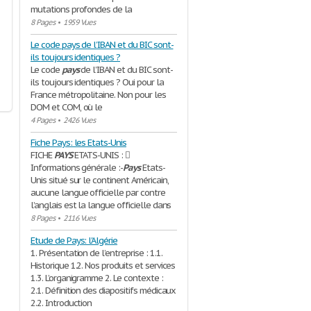
mutations profondes de la
8 Pages
•
1959 Vues
Le code pays de l’IBAN et du BIC sont-
ils toujours identiques ?
Le code
pays
de l’IBAN et du BIC sont-
ils toujours identiques ? Oui pour la
France métropolitaine. Non pour les
DOM et COM, où le
4 Pages
•
2426 Vues
Fiche Pays: les Etats-Unis
FICHE
PAYS
ETATS-UNIS : 
Informations générale :-
Pays
Etats-
Unis situé sur le continent Américain,
aucune langue officielle par contre
l’anglais est la langue officielle dans
8 Pages
•
2116 Vues
Etude de Pays: l'Algérie
1. Présentation de l’entreprise : 1.1.
Historique 1.2. Nos produits et services
1.3. L’organigramme 2. Le contexte :
2.1. Définition des diapositifs médicaux
2.2. Introduction