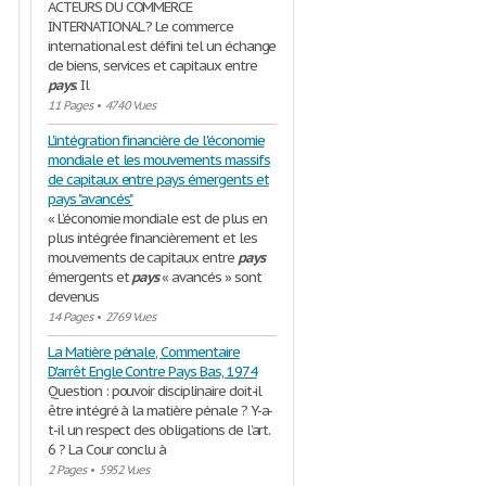
ACTEURS DU COMMERCE
INTERNATIONAL ? Le commerce
international est défini tel un échange
de biens, services et capitaux entre
pays
. Il
11 Pages
•
4740 Vues
L'intégration financière de l'économie
mondiale et les mouvements massifs
de capitaux entre pays émergents et
pays "avancés"
« L’économie mondiale est de plus en
plus intégrée financièrement et les
mouvements de capitaux entre
pays
émergents et
pays
« avancés » sont
devenus
14 Pages
•
2769 Vues
La Matière pénale, Commentaire
D'arrêt Engle Contre Pays Bas, 1974
Question : pouvoir disciplinaire doit-il
être intégré à la matière pénale ? Y-a-
t-il un respect des obligations de l’art.
6 ? La Cour conclu à
2 Pages
•
5952 Vues