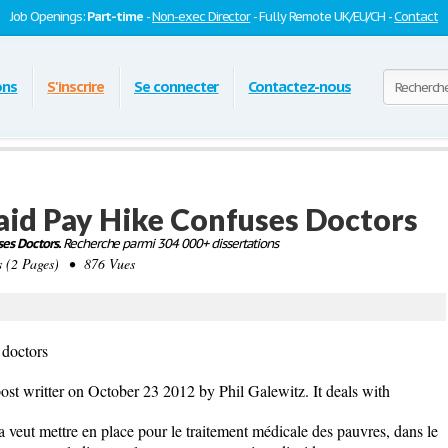
Job Openings:
Part-time
-
Non-exec Director
- Fully Remote UK/EU/CH -
Contact
ons
S'inscrire
Se connecter
Contactez-nous
id Pay Hike Confuses Doctors
es Doctors.
Recherche parmi 304 000+ dissertations
(2 Pages) • 876 Vues
 doctors
post writter on October 23 2012 by Phil Galewitz. It deals with
eut mettre en place pour le traitement médicale des pauvres, dans le