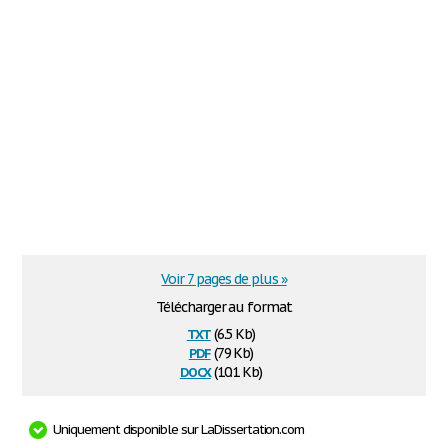
Voir 7 pages de plus »
Télécharger au format
txt
(6.5 Kb)
pdf
(79 Kb)
docx
(10.1 Kb)
Uniquement disponible sur LaDissertation.com