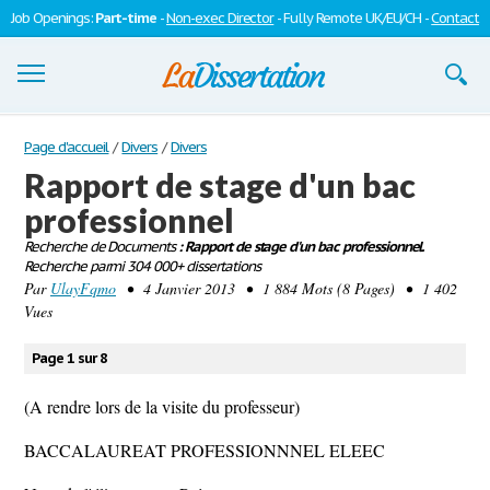
Job Openings:
Part-time
-
Non-exec Director
- Fully Remote UK/EU/CH -
Contact
Dissertations
Page d'accueil
/
Divers
/
Divers
Rapport de stage d'un bac
S'inscrire
professionnel
Se connecter
Recherche de Documents
: Rapport de stage d'un bac professionnel.
Recherche parmi 304 000+ dissertations
Contactez-nous
Par
UlayFqmo
• 4 Janvier 2013 • 1 884 Mots (8 Pages) • 1 402
Vues
Page 1 sur 8
(A rendre lors de la visite du professeur)
BACCALAUREAT PROFESSIONNNEL ELEEC