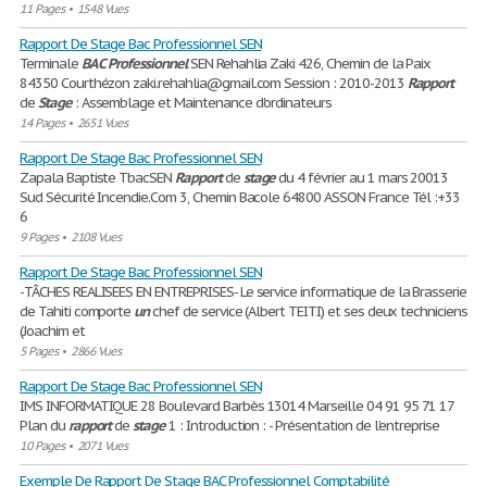
11 Pages
•
1548 Vues
Rapport De Stage Bac Professionnel SEN
Terminale
BAC
Professionnel
SEN Rehahlia Zaki 426, Chemin de la Paix
84350 Courthézon zaki.rehahlia@gmail.com Session : 2010-2013
Rapport
de
Stage
: Assemblage et Maintenance d'ordinateurs
14 Pages
•
2651 Vues
Rapport De Stage Bac Professionnel SEN
Zapala Baptiste TbacSEN
Rapport
de
stage
du 4 février au 1 mars 20013
Sud Sécurité Incendie.Com 3, Chemin Bacole 64800 ASSON France Tél :+33
6
9 Pages
•
2108 Vues
Rapport De Stage Bac Professionnel SEN
-TÂCHES REALISEES EN ENTREPRISES- Le service informatique de la Brasserie
de Tahiti comporte
un
chef de service (Albert TEITI) et ses deux techniciens
(Joachim et
5 Pages
•
2866 Vues
Rapport De Stage Bac Professionnel SEN
IMS INFORMATIQUE 28 Boulevard Barbès 13014 Marseille 04 91 95 71 17
Plan du
rapport
de
stage
1 : Introduction : - Présentation de l’entreprise
10 Pages
•
2071 Vues
Exemple De Rapport De Stage BAC Professionnel Comptabilité