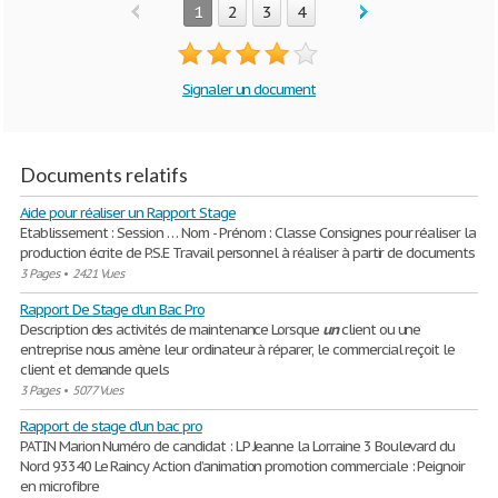
1
2
3
4
Signaler un document
Documents relatifs
Aide pour réaliser un Rapport Stage
Etablissement : Session … Nom - Prénom : Classe Consignes pour réaliser la
production écrite de P.S.E Travail personnel à réaliser à partir de documents
3 Pages
•
2421 Vues
Rapport De Stage d'un Bac Pro
Description des activités de maintenance Lorsque
un
client ou une
entreprise nous amène leur ordinateur à réparer, le commercial reçoit le
client et demande quels
3 Pages
•
5077 Vues
Rapport de stage d'un bac pro
PATIN Marion Numéro de candidat : LP Jeanne la Lorraine 3 Boulevard du
Nord 93340 Le Raincy Action d’animation promotion commerciale : Peignoir
en microfibre