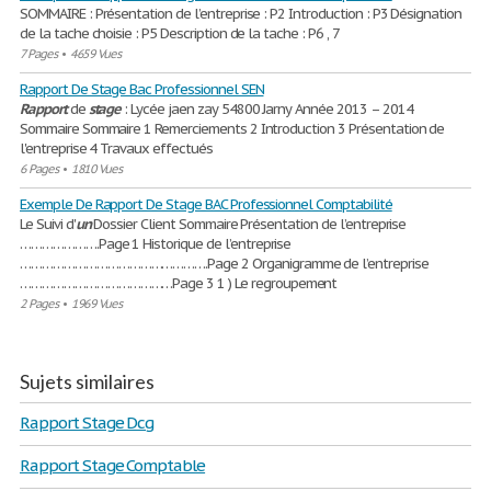
SOMMAIRE : Présentation de l’entreprise : P2 Introduction : P3 Désignation
de la tache choisie : P5 Description de la tache : P6 , 7
7 Pages
•
4659 Vues
Rapport De Stage Bac Professionnel SEN
Rapport
de
stage
: Lycée jaen zay 54800 Jarny Année 2013 – 2014
Sommaire Sommaire 1 Remerciements 2 Introduction 3 Présentation de
l'entreprise 4 Travaux effectués
6 Pages
•
1810 Vues
Exemple De Rapport De Stage BAC Professionnel Comptabilité
Le Suivi d'
un
Dossier Client Sommaire Présentation de l’entreprise
………………….Page 1 Historique de l’entreprise
…………………………………………….Page 2 Organigramme de l’entreprise
……………………………………Page 3 1 ) Le regroupement
2 Pages
•
1969 Vues
Sujets similaires
Rapport Stage Dcg
Rapport Stage Comptable