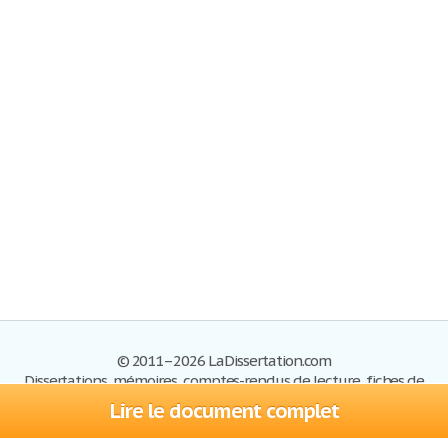
© 2011–2026 LaDissertation.com
Dissertations, mémoires, comptes-rendus de lecture, fiches de
lectures, exemples du BAC
Lire le document complet