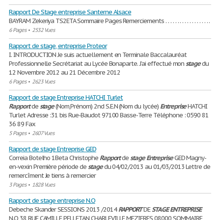
Rapport De Stage entreprise Santerne Alsace
BAYRAM Zekeriya TS2ETA Sommaire Pages Remerciements . . . . . . . . . . . . . . . . . . .
6 Pages
•
2532 Vues
Rapport de stage, entreprise Proteor
I. INTRODUCTION Je suis actuellement en Terminale Baccalauréat
Professionnelle Secrétariat au Lycée Bonaparte. J’ai effectué mon
stage
du
12 Novembre 2012 au 21 Décembre 2012
6 Pages
•
2623 Vues
Rapport de stage Entreprise HATCHI Turlet
Rapport
de
stage
(Nom,Prénom) 2nd S.E.N (Nom du lycée)
Entreprise
HATCHI
Turlet Adresse :31 bis Rue-Baudot 97100 Basse-Terre Téléphone : 0590 81
36 89 Fax
5 Pages
•
2607 Vues
Rapport de stage Entreprise GED
Correia Botelho 1Beta Christophe
Rapport
de
stage
Entreprise
GED Magny-
en-vexin Première période de
stage
du 04/02/2013 au 01/03/2013 Lettre de
remercîment Je tiens à remercier
3 Pages
•
1828 Vues
Rapport de stage entreprise N.O
Debeche Skander SESSIONS 2013 /2014
RAPPORT
DE
STAGE
ENTREPRISE
N.O 38 RUE CAMILLE PELLETAN CHARLEVILLE MEZIERES 08000 SOMMAIRE