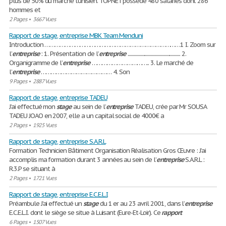
plus de 50% du marché tunisien. TOPNET possède 480 salariés dont 286
hommes et
2 Pages
•
3667 Vues
Rapport de stage, entreprise MBK Team Menduni
Introduction ………………………………………………………………………1 I. Zoom sur
l’
entreprise
: 1. Présentation de l’
entreprise
..................................................... 2.
Organigramme de l’
entreprise
…………………………….. 3. Le marché de
l’
entreprise
…………………………………… 4. Son
9 Pages
•
2887 Vues
Rapport de stage, entreprise TADEU
J’ai effectué mon
stage
au sein de l’
entreprise
TADEU, crée par Mr SOUSA
TADEU JOAO en 2007, elle a un capital social de 4000€ a
2 Pages
•
1925 Vues
Rapport de stage, entreprise S.A.R.L
Formation Technicien Bâtiment Organisation Réalisation Gros Œuvre : J’ai
accomplis ma formation durant 3 années au sein de l’
entreprise
S.A.R.L :
R.3.P se situant à
2 Pages
•
1721 Vues
Rapport de stage, entreprise E.C.E.L.I
Préambule J’ai effectué un
stage
du 1 er au 23 avril 2001, dans l’
entreprise
E.C.E.L.I. dont le siège se situe à Luisant (Eure-Et-Loir). Ce
rapport
6 Pages
•
1507 Vues