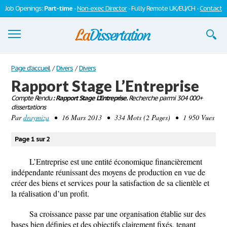
Job Openings:
Part-time
-
Non-exec Director
- Fully Remote UK/EU/CH -
Contact
Dissertations
Page d'accueil
/
Divers
/
Divers
Rapport Stage L’Entreprise
S'inscrire
Compte Rendu
: Rapport Stage L’Entreprise.
Recherche parmi 304 000+
dissertations
Se connecter
Par
draymiza
• 16 Mars 2013 • 334 Mots (2 Pages) • 1 950 Vues
Contactez-nous
Page 1 sur 2
L’Entreprise est une entité économique financièrement
indépendante réunissant des moyens de production en vue de
créer des biens et services pour la satisfaction de sa clientèle et
la réalisation d’un profit.
Sa croissance passe par une organisation établie sur des
bases bien définies et des objectifs clairement fixés, tenant