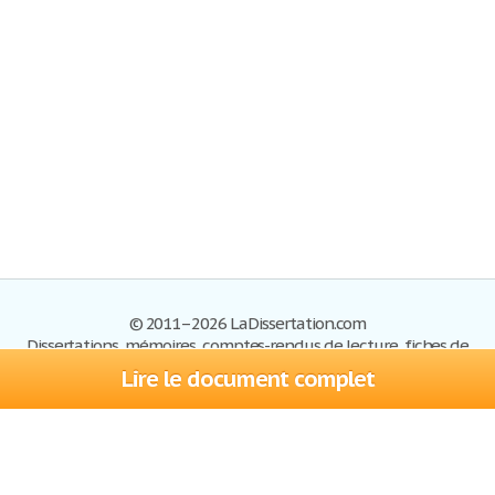
© 2011–2026 LaDissertation.com
Dissertations, mémoires, comptes-rendus de lecture, fiches de
lectures, exemples du BAC
Lire le document complet
Dissertations
S'inscrire