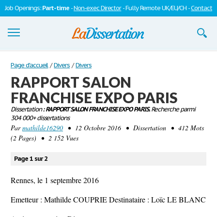
Job Openings:
Part-time
-
Non-exec Director
- Fully Remote UK/EU/CH -
Contact
Dissertations
Page d'accueil
/
Divers
/
Divers
RAPPORT SALON
S'inscrire
FRANCHISE EXPO PARIS
Se connecter
Dissertation
: RAPPORT SALON FRANCHISE EXPO PARIS.
Recherche parmi
304 000+ dissertations
Contactez-nous
Par
mathilde16290
• 12 Octobre 2016 • Dissertation • 412 Mots
(2 Pages) • 2 152 Vues
Page 1 sur 2
Rennes, le 1 septembre 2016
Emetteur : Mathilde COUPRIE Destinataire : Loïc LE BLANC