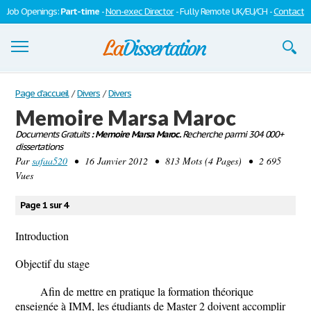
Job Openings:
Part-time
-
Non-exec Director
- Fully Remote UK/EU/CH -
Contact
Dissertations
Page d'accueil
/
Divers
/
Divers
Memoire Marsa Maroc
S'inscrire
Documents Gratuits
: Memoire Marsa Maroc.
Recherche parmi 304 000+
dissertations
Se connecter
Par
safaa520
• 16 Janvier 2012 • 813 Mots (4 Pages) • 2 695
Vues
Contactez-nous
Page 1 sur 4
Introduction
Objectif du stage
Afin de mettre en pratique la formation théorique
enseignée à IMM, les étudiants de Master 2 doivent accomplir