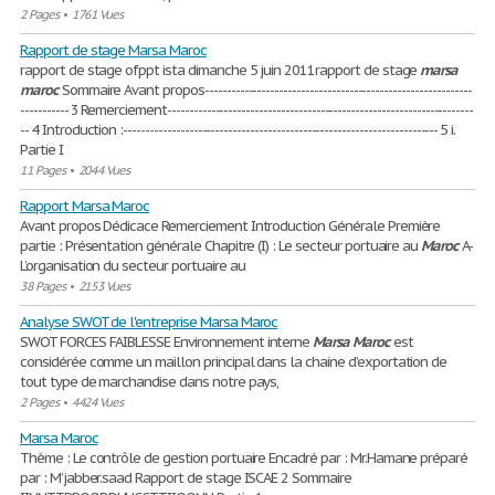
2 Pages
•
1761 Vues
Rapport de stage Marsa Maroc
rapport de stage ofppt ista dimanche 5 juin 2011rapport de stage
marsa
maroc
Sommaire Avant propos-------------------------------------------------------------
----------- 3 Remerciement----------------------------------------------------------------------
-- 4 Introduction :------------------------------------------------------------------------ 5 i.
Partie I
11 Pages
•
2044 Vues
Rapport Marsa Maroc
Avant propos Dédicace Remerciement Introduction Générale Première
partie : Présentation générale Chapitre (I) : Le secteur portuaire au
Maroc
A-
L’organisation du secteur portuaire au
38 Pages
•
2153 Vues
Analyse SWOT de l'entreprise Marsa Maroc
SWOT FORCES FAIBLESSE Environnement interne
Marsa
Maroc
est
considérée comme un maillon principal dans la chaine d’exportation de
tout type de marchandise dans notre pays,
2 Pages
•
4424 Vues
Marsa Maroc
Thème : Le contrôle de gestion portuaire Encadré par : Mr.Hamane préparé
par : M’jabber.saad Rapport de stage ISCAE 2 Sommaire