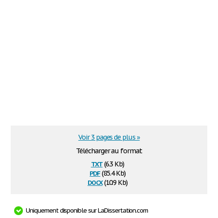
Voir 3 pages de plus »
Télécharger au format
txt
(6.3 Kb)
pdf
(85.4 Kb)
docx
(10.9 Kb)
Uniquement disponible sur LaDissertation.com