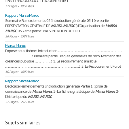
IINNTTRROODDUUCCTTIIOONN Partie 1 :
37 Pages
•
1886 Vues
Rapport Marsa Maroc
Sommaire Remerciements 02 Introduction générale 03 1ère partie :
PRESENTATION GENERALE DE
MARSA
MAROC
I) L’Organisation de
MARSA
MAROC
05 2ème partie: PRESENTATION DU LIEU
26 Pages
•
2589 Vues
Marsa Maroc
Exposé sous thème: Introduction ………………………………………………………….
………………………2 Première partie : règles générales de recouvrement des
créances publique ……………..3 1. Le recouvrement amiable
…………………………………………………………………...3 2. Le Recouvrement Forcé
10 Pages
•
1690 Vues
Rapport Marsa Maroc
Dédicace Remerciements Introduction générale Partie 1 : prise de
connaissance de
Marsa
Maroc
1- La fiche signalétique de
Marsa
Maroc
2-
L’historique du
MARSA
MAROC
22 Pages
•
2972 Vues
Sujets similaires