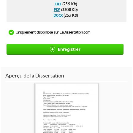
txt
(25.9 Kb)
pdf
(330.8 Kb)
docx
(23.3 Kb)
Uniquement disponible sur LaDissertation.com
Enregistrer
Aperçu de la Dissertation