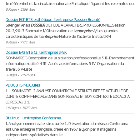
le référentiel et la circulaire nationale En italique figurent les exemples qui
8 Pages
•
2586 Vues
Dossier ECP BTS esthétique: l'entreprise Passion Beauté
Saenger Anais
DOSSIER
D’ETUDE A CARACTERE PROFESSIONNEL Session
2012/2013 Sommaire I/ Observation de l’
entreprise
A/ Les grandes
caractéristiques de l’
entreprise
Nature de l’activité Institut RM
8 Pages
•
7971 Vues
Dossier E42 BTS CI: l'entreprise IPEK
SOMMAIRE I- Description de la situation professionnelle 3 II- Environnement
informatique utilisé 4 III- Accès aux informations 5 IV- Organisation du
travail 6 V- Liste
3 Pages
•
2397 Vues
PDUC BTS MUC Jules
1 SOMMAIRE I. ANALYSE COMMERCIALE STRUCTUREE ET ACTUELLE DE
L’UNITE COMMMERCIALE DANS SON RESEAU ET SON CONTEXTE LOCAL 2 A.
LE RESEAU 2 1.
18 Pages
•
3673 Vues
Bts Muc : l'entreprise Conforama
I. Analyse commerciale structurée 1. Présentation du réseau Conforama
est une enseigne française, créée en 1967 à Lyon par 8 magasins
indépendants spécialisés dans le