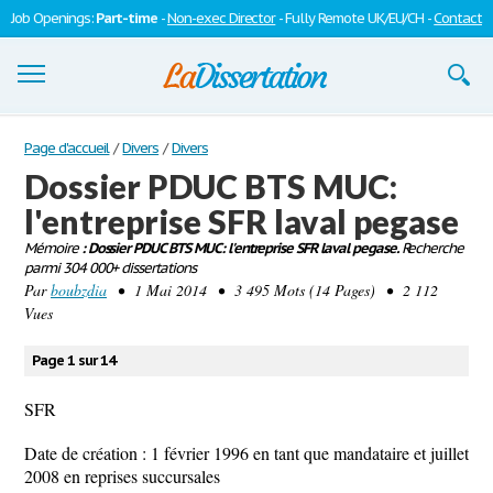
Job Openings:
Part-time
-
Non-exec Director
- Fully Remote UK/EU/CH -
Contact
Dissertations
Page d'accueil
/
Divers
/
Divers
Dossier PDUC BTS MUC:
S'inscrire
l'entreprise SFR laval pegase
Se connecter
Mémoire
: Dossier PDUC BTS MUC: l'entreprise SFR laval pegase.
Recherche
parmi 304 000+ dissertations
Contactez-nous
Par
boubzdia
• 1 Mai 2014 • 3 495 Mots (14 Pages) • 2 112
Vues
Page 1 sur 14
SFR
Date de création : 1 février 1996 en tant que mandataire et juillet
2008 en reprises succursales