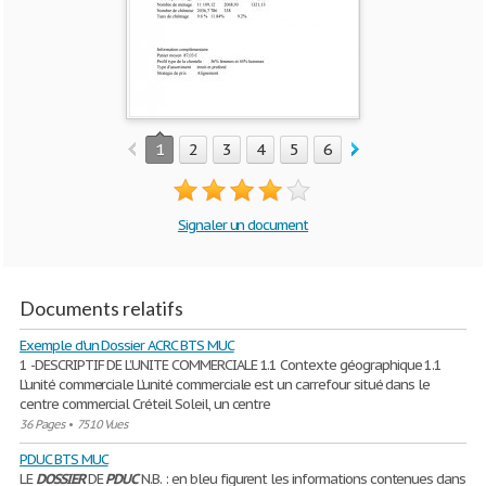
1
2
3
4
5
6
7
8
9
10
Signaler un document
Documents relatifs
Exemple d'un Dossier ACRC BTS MUC
1 -DESCRIPTIF DE L’UNITE COMMERCIALE 1.1 Contexte géographique 1.1
L’unité commerciale L’unité commerciale est un carrefour situé dans le
centre commercial Créteil Soleil, un centre
36 Pages
•
7510 Vues
PDUC BTS MUC
LE
DOSSIER
DE
PDUC
N.B. : en bleu figurent les informations contenues dans