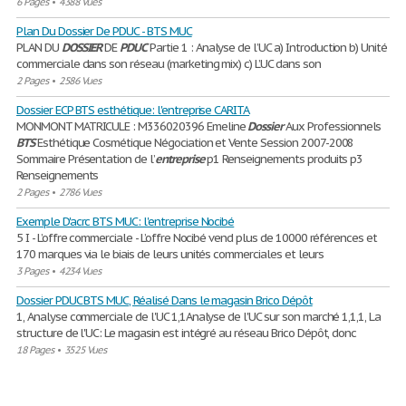
6 Pages
•
4388 Vues
Plan Du Dossier De PDUC - BTS MUC
PLAN DU
DOSSIER
DE
PDUC
Partie 1 : Analyse de l’UC a) Introduction b) Unité
commerciale dans son réseau (marketing mix) c) L’UC dans son
2 Pages
•
2586 Vues
Dossier ECP BTS esthétique: l'entreprise CARITA
MONMONT MATRICULE : M336020396 Emeline
Dossier
Aux Professionnels
BTS
Esthétique Cosmétique Négociation et Vente Session 2007-2008
Sommaire Présentation de l’
entreprise
p1 Renseignements produits p3
Renseignements
2 Pages
•
2786 Vues
Exemple D'acrc BTS MUC: l'entreprise Nocibé
5 I - L’offre commerciale - L’offre Nocibé vend plus de 10000 références et
170 marques via le biais de leurs unités commerciales et leurs
3 Pages
•
4234 Vues
Dossier PDUC BTS MUC, Réalisé Dans le magasin Brico Dépôt
1, Analyse commerciale de l'UC 1,1Analyse de l'UC sur son marché 1,1,1, La
structure de l'UC: Le magasin est intégré au réseau Brico Dépôt, donc
18 Pages
•
3525 Vues