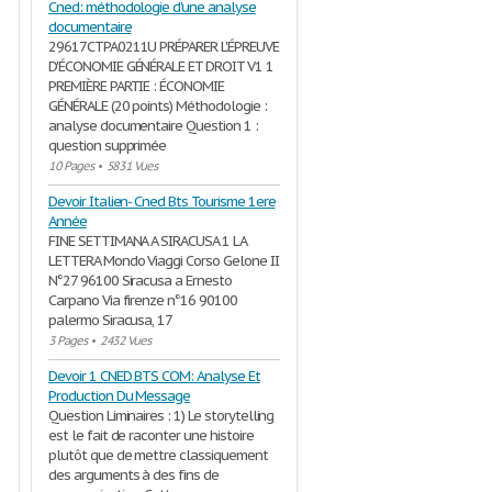
Cned: méthodologie d'une analyse
documentaire
29617CTPA0211U PRÉPARER L'ÉPREUVE
D'ÉCONOMIE GÉNÉRALE ET DROIT V1 1
PREMIÈRE PARTIE : ÉCONOMIE
GÉNÉRALE (20 points) Méthodologie :
analyse documentaire Question 1 :
question supprimée
10 Pages
•
5831 Vues
Devoir Italien- Cned Bts Tourisme 1ere
Année
FINE SETTIMANA A SIRACUSA 1 LA
LETTERA Mondo Viaggi Corso Gelone II
N°27 96100 Siracusa a Ernesto
Carpano Via firenze n°16 90100
palermo Siracusa, 17
3 Pages
•
2432 Vues
Devoir 1 CNED BTS COM: Analyse Et
Production Du Message
Question Liminaires : 1) Le storytelling
est le fait de raconter une histoire
plutôt que de mettre classiquement
des arguments à des fins de