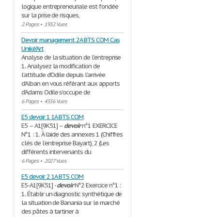
logique entrepreneuriale est fondée
sur la prise de risques,
2 Pages
•
1932 Vues
Devoir management 2A BTS COM Cas
Uniké'Art
Analyse de la situation de l’entreprise
1. Analysez la modification de
l’attitude d’Odile depuis l’arrivée
d’Alban en vous référant aux apports
d’Adams Odile s’occupe de
6 Pages
•
4556 Vues
E5 devoir 1 1A BTS COM
E5 – A1[9K51] –
devoir
n°1 EXERCICE
N°1 : 1. À l’aide des annexes 1 (Chiffres
clés de l’entreprise Bayart), 2 (Les
différents intervenants du
6 Pages
•
2027 Vues
E5 devoir 2 1A BTS COM
E5-A1[9K51] -
devoir
N°2 Exercice n°1 :
1. Établir un diagnostic synthétique de
la situation de Banania sur le marché
des pâtes à tartiner à