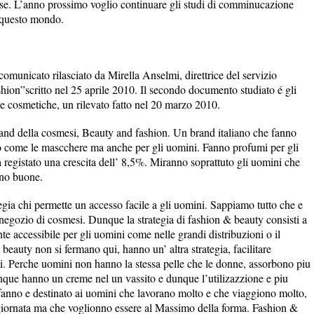
ese. L’anno prossimo voglio continuare gli studi di comminucazione
l questo mondo.
omunicato rilasciato da Mirella Anselmi, direttrice del servizio
hion”scritto nel 25 aprile 2010. Il secondo documento studiato é gli
ese cosmetiche, un rilevato fatto nel 20 marzo 2010.
rand della cosmesi, Beauty and fashion. Un brand italiano che fanno
 o come le mascchere ma anche per gli uomini. Fanno profumi per gli
 registato una crescita dell’ 8,5%. Miranno soprattuto gli uomini che
ono buone.
gia chi permette un accesso facile a gli uomini. Sappiamo tutto che e
n negozio di cosmesi. Dunque la strategia di fashion & beauty consisti a
nte accessibile per gli uomini come nelle grandi distribuzioni o il
beauty non si fermano qui, hanno un’ altra strategia, facilitare
ni. Perche uomini non hanno la stessa pelle che le donne, assorbono piu
que hanno un creme nel un vassito e dunque l’utilizazzione e piu
 fanno e destinato ai uomini che lavorano molto e che viaggiono molto,
 giornata ma che voglionno essere al Massimo della forma. Fashion &