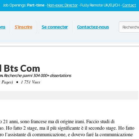
Job Openings:
Part-time
-
Non-exec Director
- Fully Remote UK/EU/CH -
Contact
ons
S'inscrire
Se connecter
Contactez-nous
al Bts Com
m.
Recherche parmi 304 000+ dissertations
 Pages) • 1 751 Vues
21 anni, sono francese ma di origine irani. Faccio studi di
Ho fatto 2 stage, ma il più significante è il secondo stage. Ho fatto
 Ero l’assistante di communicazione, e dovevo faré la communicazione