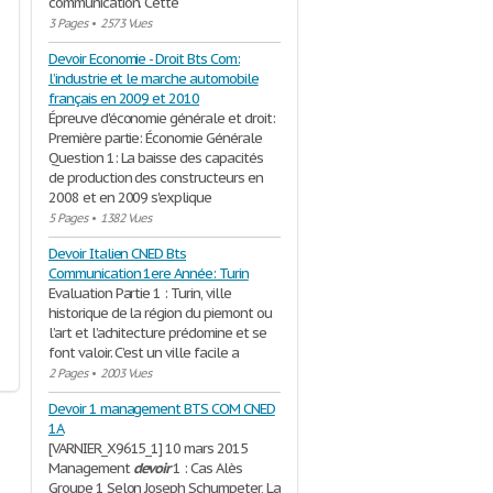
communication. Cette
3 Pages
•
2573 Vues
Devoir Economie - Droit Bts Com:
l’industrie et le marche automobile
français en 2009 et 2010
Épreuve d'économie générale et droit:
Première partie: Économie Générale
Question 1: La baisse des capacités
de production des constructeurs en
2008 et en 2009 s'explique
5 Pages
•
1382 Vues
Devoir Italien CNED Bts
Communication 1ere Année: Turin
Evaluation Partie 1 : Turin, ville
historique de la région du piemont ou
l’art et l’achitecture prédomine et se
font valoir. C’est un ville facile a
2 Pages
•
2003 Vues
Devoir 1 management BTS COM CNED
1A
[VARNIER_X9615_1] 10 mars 2015
Management
devoir
1 : Cas Alès
Groupe 1 Selon Joseph Schumpeter, La