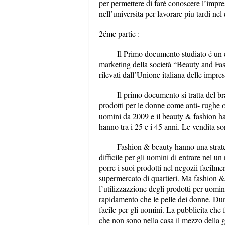
per permettere di faré conoscere l’impr
nell’universita per lavorare piu tardi ne
2éme partie :
Il Primo documento studiato é un c
marketing della società “Beauty and Fas
rilevati dall’Unione italiana delle impr
Il primo documento si tratta del b
prodotti per le donne come anti- rughe
uomini da 2009 e il beauty & fashion ha
hanno tra i 25 e i 45 anni. Le vendita s
Fashion & beauty hanno una strate
difficile per gli uomini di entrare nel u
porre i suoi prodotti nel negozii facilme
supermercato di quartieri. Ma fashion & 
l’utilizzazzione degli prodotti per uomi
rapidamento che le pelle dei donne. Dun
facile per gli uomini. La pubblicita che
che non sono nella casa il mezzo della