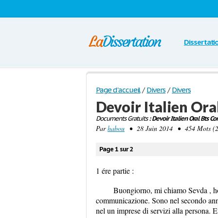
Dissertati
Page d'accueil
/
Divers
/
Divers
Devoir Italien Or
Documents Gratuits
: Devoir Italien Oral Bts Co
Par
habou
• 28 Juin 2014 • 454 Mots (2
Page 1 sur 2
1 ére partie :
Buongiorno, mi chiamo Sevda , ho 
communicazione. Sono nel secondo anno. 
nel un imprese di servizi alla persona.