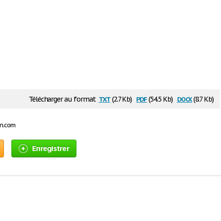
txt
pdf
docx
Télécharger au format
(2.7 Kb)
(54.5 Kb)
(8.7 Kb)
on.com
Enregistrer