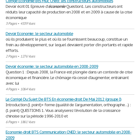
Corrigé Economie Bts Muc Cned: les constructeurs automobiles
Devoir écrit 01 Epreuve d’
économie
Question1. Les constructeurs ont
réduits leur capacité de production en 2008 et en 2009 à cause de la crise
économique
3 Pages
•
4339 Vues
Devoir Economie: le secteur automobile
où ils produisent le plus et où ils se fournissent beaucoup, constitue un
frein au développement, sur lequel devraient porter d’in portants et rapide
efforts.
2 Pages
•
1276 Vues
Devoir économie: le secteur automobile en 2008-2009
Question 1 : Depuis 2008, la France est plongée dans un contexte de crise
économique et financière. Le chômage n'a cessé d'augmenter, entrainant
avec lui
4 Pages
•
1064 Vues
Le Corrigé Du Sujet De BTS En économie-droit De Mai 2012 (groupe I)
Introduction (1 point)+ forme (qualité de l’argumentation, orthographe…) :
(1 point) QUESTIONS 1. Vous analyserez l’évolution de la croissance
chinoise sur la période 1996-2010 et
6 Pages
•
1861 Vues
Economie-droit BTS Communication CNED: le secteur automobile en 2008-
2009