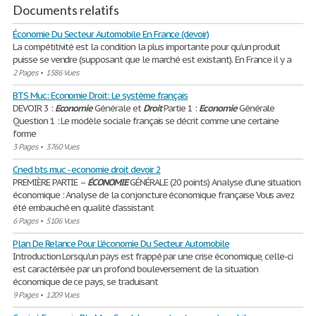
Documents relatifs
Économie Du Secteur Automobile En France (devoir)
La compétitivité est la condition la plus importante pour qu’un produit
puisse se vendre (supposant que le marché est existant). En France il y a
2 Pages
•
1586 Vues
BTS Muc: Economie Droit: Le système français
DEVOIR 3 :
Economie
Générale et
Droit
Partie 1 :
Economie
Générale
Question 1 : Le modèle sociale français se décrit comme une certaine
forme
3 Pages
•
3760 Vues
Cned bts muc - economie droit devoir 2
PREMIÈRE PARTIE –
ÉCONOMIE
GÉNÉRALE (20 points) Analyse d’une situation
économique : Analyse de la conjoncture économique française Vous avez
été embauché en qualité d’assistant
6 Pages
•
5106 Vues
Plan De Relance Pour L'économie Du Secteur Automobile
Introduction Lorsqu’un pays est frappé par une crise économique, celle-ci
est caractérisée par un profond bouleversement de la situation
économique de ce pays, se traduisant
9 Pages
•
1209 Vues