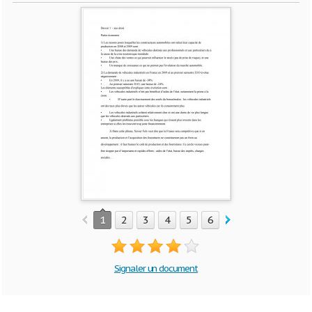
1
2
3
4
5
6
Signaler un document