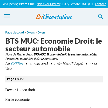
Job Openings:
Part-time
-
Non-exec Director
- Fully Remote UK/EU/CH -
Contact
Dissertations
Page d'accueil
/
Divers
/
Divers
BTS MUC: Economie Droit: le
S'inscrire
secteur automobile
Se connecter
Note de Recherches
: BTS MUC: Economie Droit: le secteur automobile.
Recherche parmi 304 000+ dissertations
Contactez-nous
Par
CNED91
• 21 Avril 2015 • 1 604 Mots (7 Pages) • 1 612
Vues
Page 1 sur 7
Devoir 1 - éco droit
Partie économie