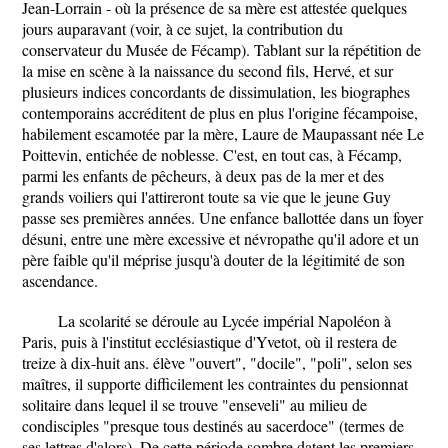
Jean-Lorrain - où la présence de sa mère est attestée quelques
jours auparavant (voir, à ce sujet, la contribution du
conservateur du Musée de Fécamp). Tablant sur la répétition de
la mise en scène à la naissance du second fils, Hervé, et sur
plusieurs indices concordants de dissimulation, les biographes
contemporains accréditent de plus en plus l'origine fécampoise,
habilement escamotée par la mère, Laure de Maupassant née Le
Poittevin, entichée de noblesse. C'est, en tout cas, à Fécamp,
parmi les enfants de pêcheurs, à deux pas de la mer et des
grands voiliers qui l'attireront toute sa vie que le jeune Guy
passe ses premières années. Une enfance ballottée dans un foyer
désuni, entre une mère excessive et névropathe qu'il adore et un
père faible qu'il méprise jusqu'à douter de la légitimité de son
ascendance.
La scolarité se déroule au Lycée impérial Napoléon à
Paris, puis à l'institut ecclésiastique d'Yvetot, où il restera de
treize à dix-huit ans. élève "ouvert", "docile", "poli", selon ses
maîtres, il supporte difficilement les contraintes du pensionnat
solitaire dans lequel il se trouve "enseveli" au milieu de
condisciples "presque tous destinés au sacerdoce" (termes de
ses lettres d'alors). De cette période sombre datent les premiers