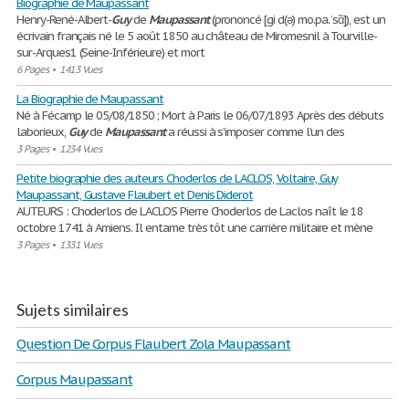
Biographie de Maupassant
Henry-René-Albert-
Guy
de
Maupassant
(prononcé [gi d(ə) mo.pa.ˈsɑ̃ ]), est un
écrivain français né le 5 août 1850 au château de Miromesnil à Tourville-
sur-Arques1 (Seine-Inférieure) et mort
6 Pages
•
1413 Vues
La Biographie de Maupassant
Né à Fécamp le 05/08/1850 ; Mort à Paris le 06/07/1893 Après des débuts
laborieux,
Guy
de
Maupassant
a réussi à s’imposer comme l’un des
3 Pages
•
1234 Vues
Petite biographie des auteurs Choderlos de LACLOS, Voltaire, Guy
Maupassant, Gustave Flaubert et Denis Diderot
AUTEURS : Choderlos de LACLOS Pierre Choderlos de Laclos naît le 18
octobre 1741 à Amiens. Il entame très tôt une carrière militaire et mène
3 Pages
•
1331 Vues
Sujets similaires
Question De Corpus Flaubert Zola Maupassant
Corpus Maupassant