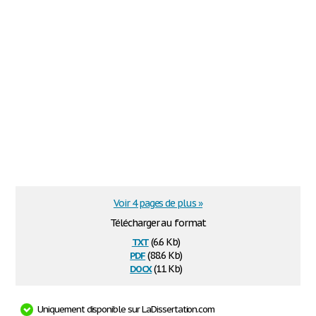
Voir 4 pages de plus »
Télécharger au format
txt
(6.6 Kb)
pdf
(88.6 Kb)
docx
(11 Kb)
Uniquement disponible sur LaDissertation.com