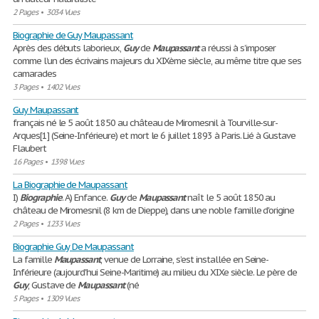
2 Pages
•
3034 Vues
Biographie de Guy Maupassant
Après des débuts laborieux,
Guy
de
Maupassant
a réussi à s’imposer
comme l’un des écrivains majeurs du XIXème siècle, au même titre que ses
camarades
3 Pages
•
1402 Vues
Guy Maupassant
français né le 5 août 1850 au château de Miromesnil à Tourville-sur-
Arques[1] (Seine-Inférieure) et mort le 6 juillet 1893 à Paris. Lié à Gustave
Flaubert
16 Pages
•
1398 Vues
La Biographie de Maupassant
I)
Biographie
. A) Enfance.
Guy
de
Maupassant
naît le 5 août 1850 au
château de Miromesnil (8 km de Dieppe), dans une noble famille d'origine
2 Pages
•
1233 Vues
Biographie Guy De Maupassant
La famille
Maupassant
, venue de Lorraine, s’est installée en Seine-
Inférieure (aujourd'hui Seine-Maritime) au milieu du XIXe siècle. Le père de
Guy
, Gustave de
Maupassant
(né
5 Pages
•
1309 Vues