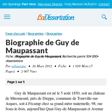
Job Openings:
Part-time
-
Non-exec Director
- Fully Remote UK/EU/CH -
Contact
Dissertations
Page d'accueil
/
Biographies
/
Biographies
Biographie de Guy de
S'inscrire
Maupassant
Se connecter
Fiche
: Biographie de Guy de Maupassant.
Recherche parmi 304 000+
dissertations
Contactez-nous
Par
urbanisme
• 26 Mars 2012 • Fiche • 1 028 Mots (5
Pages) • 2 007 Vues
Page 1 sur 5
Guy de Maupassant est né le 5 août 1850, soit au château
de Miromesnil, près de Dieppe, commune de Tourville-sur-
Arques, soit à Fécamp chez sa grand-mère maternelle, 98, rue
Sous-le-bois, aujourd'hui Quai Guy-de-Maupassant et Avenue