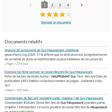
1
2
3
4
Signaler un document
Documents relatifs
Analyse de la nouvelle de Guy Maupassant: L’Héritage
qJean-Pierre Cuq (2003: 374) affirme que la littérature est la représentante
de la norme, et aussi la manifestation la plus intérieure de la culture du
2 Pages
•
2776 Vues
Exemple De Fiche Lecture: le roman Bel-Ami De Guy Maupassant
Fiche de lecture de Ekléo Auteur :
MAUPASSANT
Guy
Titre : Bel-Ami Date de
publication :1885 Edition/ collection/ nombre de pages : Gallimard, Folio,
415
4 Pages
•
3333 Vues
Commentaire de "Bel ami", première partie, chapitre 7 de Guy Maupassant.
Commentaire littéraire Texte: Bel Ami, de
Guy
Maupassant
, première partie,
chapitre 7 Introduction: Ce texte provient de roman Bel Ami de
Maupassant
,
un auteur naturaliste