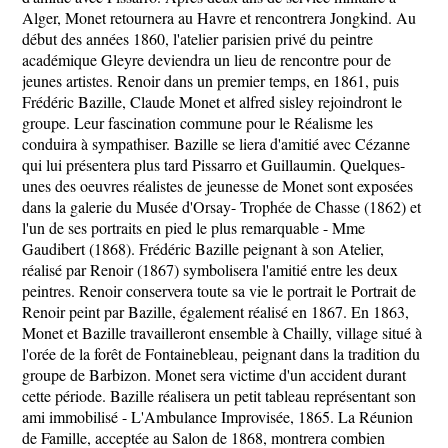
Alger, Monet retournera au Havre et rencontrera Jongkind. Au
début des années 1860, l'atelier parisien privé du peintre
académique Gleyre deviendra un lieu de rencontre pour de
jeunes artistes. Renoir dans un premier temps, en 1861, puis
Frédéric Bazille, Claude Monet et alfred sisley rejoindront le
groupe. Leur fascination commune pour le Réalisme les
conduira à sympathiser. Bazille se liera d'amitié avec Cézanne
qui lui présentera plus tard Pissarro et Guillaumin. Quelques-
unes des oeuvres réalistes de jeunesse de Monet sont exposées
dans la galerie du Musée d'Orsay- Trophée de Chasse (1862) et
l'un de ses portraits en pied le plus remarquable - Mme
Gaudibert (1868). Frédéric Bazille peignant à son Atelier,
réalisé par Renoir (1867) symbolisera l'amitié entre les deux
peintres. Renoir conservera toute sa vie le portrait le Portrait de
Renoir peint par Bazille, également réalisé en 1867. En 1863,
Monet et Bazille travailleront ensemble à Chailly, village situé à
l'orée de la forêt de Fontainebleau, peignant dans la tradition du
groupe de Barbizon. Monet sera victime d'un accident durant
cette période. Bazille réalisera un petit tableau représentant son
ami immobilisé - L'Ambulance Improvisée, 1865. La Réunion
de Famille, acceptée au Salon de 1868, montrera combien