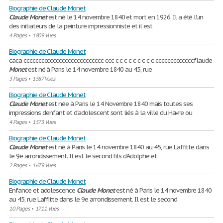
Biographie de Claude Monet
Claude
Monet
est né le 14 novembre 1840 et mort en 1926. Il a été l'un
des initiateurs de la peinture impressionniste et il est
4 Pages
•
1809 Vues
Biographie de Claude Monet
caca ccccccccccccccccccccccccccc ccc c c c c c c c c c cccccccccccccflaude
Monet
est né à Paris le 14 novembre 1840 au 45, rue
3 Pages
•
1587 Vues
Biographie de Claude Monet
Claude
Monet
est née à Paris le 14 Novembre 1840 mais toutes ses
impressions d'enfant et d'adolescent sont liés à la ville du Havre ou
4 Pages
•
1573 Vues
Biographie de Claude Monet
Claude
Monet
est né à Paris le 14 novembre 1840 au 45, rue Laffitte dans
le 9e arrondissement. Il est le second fils d’Adolphe et
2 Pages
•
1679 Vues
Biographie de Claude Monet
Enfance et adolescence
Claude
Monet
est né à Paris le 14 novembre 1840
au 45, rue Laffitte dans le 9e arrondissement. Il est le second
10 Pages
•
1711 Vues