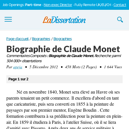
Job Openings:
Part-time
-
Non-exec Director
- Fully Remote UK/EU/CH -
Contact
Dissertations
Page d'accueil
/
Biographies
/
Biographies
Biographie de Claude Monet
S'inscrire
Commentaires Composés
: Biographie de Claude Monet.
Recherche parmi
304 000+ dissertations
Se connecter
Par
apeja
• 5 Décembre 2012 • 458 Mots (2 Pages) • 1 644 Vues
Contactez-nous
Page 1 sur 2
Né en novembre 1840, Monet sera élevé au Havre où ses
parents tenaient un petit commerce. Il excellera d'abord en tant
que caricaturiste, puis sera converti en 1855 à la peinture de
paysages par son premier mentor, Eugène Boudin . Cette
formation contribuera à sa prédilection pour la peinture en plein-
air. En 1859 il étudiera à Paris, à l'atelier Suisse, où il se liera
d'amitié avec Pissarro. Après deux ans de service militaire à