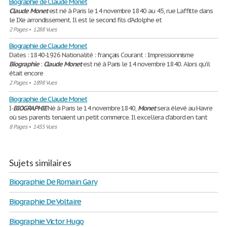
Biographie de Claude Monet
Claude
Monet
est né à Paris le 14 novembre 1840 au 45, rue Laffitte dans
le IXe arrondissement. Il est le second fils d’Adolphe et
2 Pages
•
1288 Vues
Biographie de Claude Monet
Dates : 1840-1926 Nationalité : français Courant : Impressionnisme
Biographie
:
Claude
Monet
est né à Paris le 14 novembre 1840. Alors qu'il
était encore
2 Pages
•
1898 Vues
Biographie de Claude Monet
I-
BIOGRAPHIE
Né à Paris le 14 novembre 1840,
Monet
sera élevé au Havre
où ses parents tenaient un petit commerce. Il excellera d'abord en tant
8 Pages
•
1435 Vues
Sujets similaires
Biographie De Romain Gary
Biographie De Voltaire
Biographie Victor Hugo