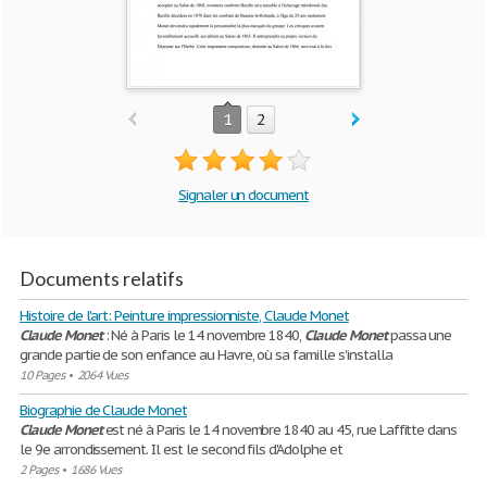
1
2
Signaler un document
Documents relatifs
Histoire de l'art: Peinture impressionniste, Claude Monet
Claude
Monet
: Né à Paris le 14 novembre 1840,
Claude
Monet
passa une
grande partie de son enfance au Havre, où sa famille s'installa
10 Pages
•
2064 Vues
Biographie de Claude Monet
Claude
Monet
est né à Paris le 14 novembre 1840 au 45, rue Laffitte dans
le 9e arrondissement. Il est le second fils d'Adolphe et
2 Pages
•
1686 Vues