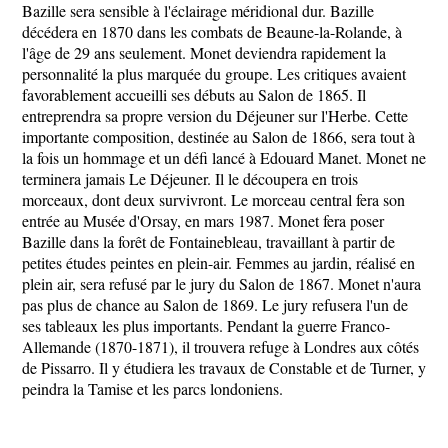
Bazille sera sensible à l'éclairage méridional dur. Bazille
décédera en 1870 dans les combats de Beaune-la-Rolande, à
l'âge de 29 ans seulement. Monet deviendra rapidement la
personnalité la plus marquée du groupe. Les critiques avaient
favorablement accueilli ses débuts au Salon de 1865. Il
entreprendra sa propre version du Déjeuner sur l'Herbe. Cette
importante composition, destinée au Salon de 1866, sera tout à
la fois un hommage et un défi lancé à Edouard Manet. Monet ne
terminera jamais Le Déjeuner. Il le découpera en trois
morceaux, dont deux survivront. Le morceau central fera son
entrée au Musée d'Orsay, en mars 1987. Monet fera poser
Bazille dans la forêt de Fontainebleau, travaillant à partir de
petites études peintes en plein-air. Femmes au jardin, réalisé en
plein air, sera refusé par le jury du Salon de 1867. Monet n'aura
pas plus de chance au Salon de 1869. Le jury refusera l'un de
ses tableaux les plus importants. Pendant la guerre Franco-
Allemande (1870-1871), il trouvera refuge à Londres aux côtés
de Pissarro. Il y étudiera les travaux de Constable et de Turner, y
peindra la Tamise et les parcs londoniens.
...