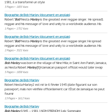
1981, il a transformé un style
3 Pages
•
1835 Vues
Biographie de Bob Marley (document en anglais)
Robert "
Bob
" Nesta
Marley
is the greatest ever reggae singer. He spread1
reggae and his message of love and unity to a worldwide audience. His
1 Pages
•
1752 Vues
Biographie de Bob Marley (document en anglais)
Robert "
Bob
" Nesta
Marley
is the greatest ever reggae singer. He spread
reggae and his message of love and unity to a worldwide audience. His
2 Pages
•
3521 Vues
Biographie de Bob Marley (document en anglais)
Bob
Marley
was born in the village of Nine Mile, in Saint Ann Parish, Jamaica,
as Nesta Robert
Marley
.[8]A Jamaican passport official would later swap
5 Pages
•
1838 Vues
Biographie de Bob Marley
Robert Nesta Marley2 est né le 6 février 1945 (date figurant sur son
passeport, mais non vérifiée officiellement car l'État de Jamaïque ne peut
fournir
13 Pages
•
1612 Vues
Biographie de Bob Marley
Bob
Marley
(1945 – 1981 ) NOM PRENOM 1elc Sommaire