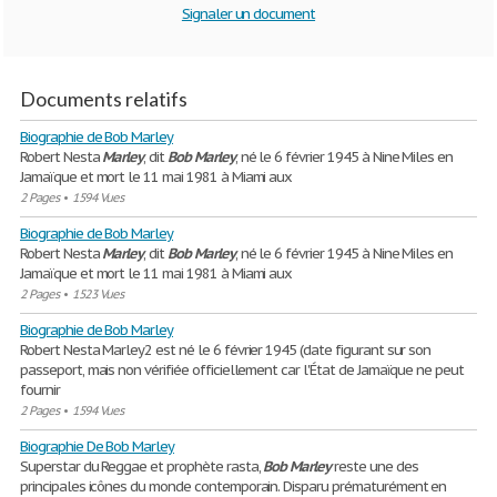
Signaler un document
Documents relatifs
Biographie de Bob Marley
Robert Nesta
Marley
, dit
Bob
Marley
, né le 6 février 1945 à Nine Miles en
Jamaïque et mort le 11 mai 1981 à Miami aux
2 Pages
•
1594 Vues
Biographie de Bob Marley
Robert Nesta
Marley
, dit
Bob
Marley
, né le 6 février 1945 à Nine Miles en
Jamaïque et mort le 11 mai 1981 à Miami aux
2 Pages
•
1523 Vues
Biographie de Bob Marley
Robert Nesta Marley2 est né le 6 février 1945 (date figurant sur son
passeport, mais non vérifiée officiellement car l'État de Jamaïque ne peut
fournir
2 Pages
•
1594 Vues
Biographie De Bob Marley
Superstar du Reggae et prophète rasta,
Bob
Marley
reste une des
principales icônes du monde contemporain. Disparu prématurément en