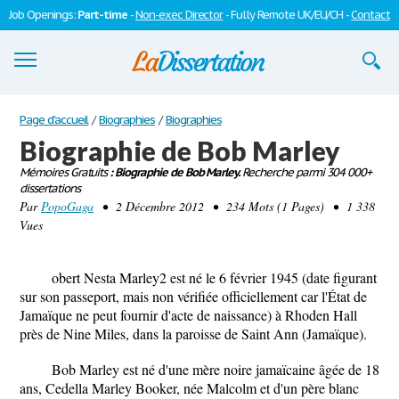
Job Openings:
Part-time
-
Non-exec Director
- Fully Remote UK/EU/CH -
Contact
Dissertations
Page d'accueil
/
Biographies
/
Biographies
Biographie de Bob Marley
S'inscrire
Mémoires Gratuits
: Biographie de Bob Marley.
Recherche parmi 304 000+
dissertations
Se connecter
Par
PopoGaga
• 2 Décembre 2012 • 234 Mots (1 Pages) • 1 338
Vues
Contactez-nous
obert Nesta Marley2 est né le 6 février 1945 (date figurant
sur son passeport, mais non vérifiée officiellement car l'État de
Jamaïque ne peut fournir d'acte de naissance) à Rhoden Hall
près de Nine Miles, dans la paroisse de Saint Ann (Jamaïque).
Bob Marley est né d'une mère noire jamaïcaine âgée de 18
ans, Cedella Marley Booker, née Malcolm et d'un père blanc