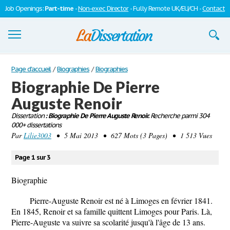
Job Openings:
Part-time
-
Non-exec Director
- Fully Remote UK/EU/CH -
Contact
Dissertations
Page d'accueil
/
Biographies
/
Biographies
Biographie De Pierre
S'inscrire
Auguste Renoir
Se connecter
Dissertation
: Biographie De Pierre Auguste Renoir.
Recherche parmi 304
000+ dissertations
Contactez-nous
Par
Lilie3003
• 5 Mai 2013 • 627 Mots (3 Pages) • 1 513 Vues
Page 1 sur 3
Biographie
Pierre-Auguste Renoir est né à Limoges en février 1841.
En 1845, Renoir et sa famille quittent Limoges pour Paris. Là,
Pierre-Auguste va suivre sa scolarité jusqu'à l'âge de 13 ans.