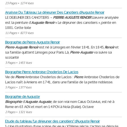
23 Pages
•
1274 Vues
Analyse Du Tableau: Le déjeuner Des Canotiers d’Auguste Renoir
LE DEJEUNER DES CANOTIERS –
PIERRE
-
AUGUSTE
RENOIR
L’œuvre analysée
est la peinture d’
Auguste
Renoir
« Le déjeuner des canotiers », peinte en
1881. Cette toile
11 Pages
•
8273 Vues
Biographie de Pierre-Auguste Renoir
Pierre
-
Auguste
Renoir
est né à Limoges en février 1841. En 1845,
Renoir
et
sa famille quittent Limoges pour Paris. Là,
Pierre
-
Auguste
va suivre sa
scolarité
3 Pages
•
1455 Vues
Biographie Pierre Ambroise Choderlos De Laclos
Vie de
Pierre
Ambroise Choderlos de Laclos :
Pierre
Ambroise Choderlos de
Laclos naît à Amiens en 1741, dans une famille de la petite noblesse.
5 Pages
•
1377 Vues
Biographie de Auguste
Biographie
d'
Auguste
Auguste
, de son vrai nom Caius Octavius, est né à
Rome en 63 ACN et mort en 14 PCN à Nola (Italie). Octave
2 Pages
•
1321 Vues
Etude du tableau "Le déjeuner des canotiers" d'Auguste Renoir
I- Une illustration d'une scène de vie au XIXème siècle. L'action se déroule