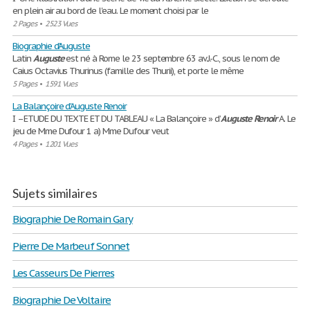
en plein air au bord de l'eau. Le moment choisi par le
2 Pages
•
2523 Vues
Biographie d'Auguste
Latin
Auguste
est né à Rome le 23 septembre 63 av.J.-C., sous le nom de
Caius Octavius Thurinus (famille des Thurii), et porte le même
5 Pages
•
1591 Vues
La Balançoire d'Auguste Renoir
I –ETUDE DU TEXTE ET DU TABLEAU « La Balançoire » d’
Auguste
Renoir
A. Le
jeu de Mme Dufour 1 a) Mme Dufour veut
4 Pages
•
1201 Vues
Sujets similaires
Biographie De Romain Gary
Pierre De Marbeuf Sonnet
Les Casseurs De Pierres
Biographie De Voltaire