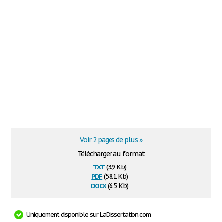
Voir 2 pages de plus »
Télécharger au format
txt
(3.9 Kb)
pdf
(58.1 Kb)
docx
(6.5 Kb)
Uniquement disponible sur LaDissertation.com