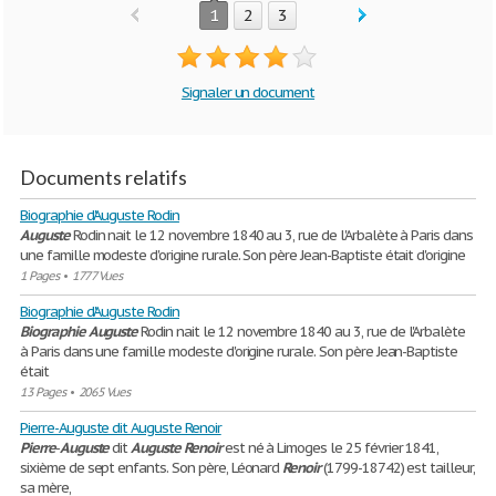
1
2
3
Signaler un document
Documents relatifs
Biographie d'Auguste Rodin
Auguste
Rodin nait le 12 novembre 1840 au 3, rue de l'Arbalète à Paris dans
une famille modeste d'origine rurale. Son père Jean-Baptiste était d'origine
1 Pages
•
1777 Vues
Biographie d'Auguste Rodin
Biographie
Auguste
Rodin nait le 12 novembre 1840 au 3, rue de l'Arbalète
à Paris dans une famille modeste d'origine rurale. Son père Jean-Baptiste
était
13 Pages
•
2065 Vues
Pierre-Auguste dit Auguste Renoir
Pierre
-
Auguste
dit
Auguste
Renoir
est né à Limoges le 25 février 1841,
sixième de sept enfants. Son père, Léonard
Renoir
(1799-18742) est tailleur,
sa mère,