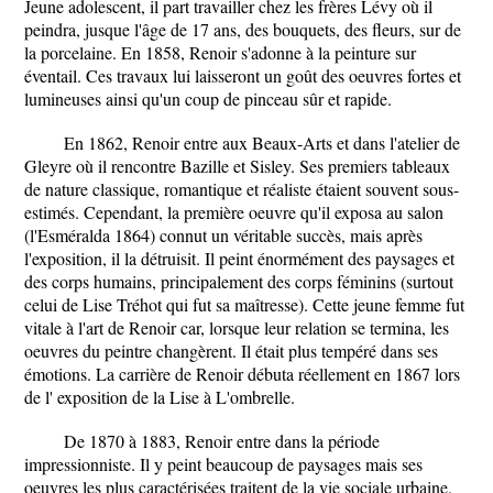
Jeune adolescent, il part travailler chez les frères Lévy où il
peindra, jusque l'âge de 17 ans, des bouquets, des fleurs, sur de
la porcelaine. En 1858, Renoir s'adonne à la peinture sur
éventail. Ces travaux lui laisseront un goût des oeuvres fortes et
lumineuses ainsi qu'un coup de pinceau sûr et rapide.
En 1862, Renoir entre aux Beaux-Arts et dans l'atelier de
Gleyre où il rencontre Bazille et Sisley. Ses premiers tableaux
de nature classique, romantique et réaliste étaient souvent sous-
estimés. Cependant, la première oeuvre qu'il exposa au salon
(l'Esméralda 1864) connut un véritable succès, mais après
l'exposition, il la détruisit. Il peint énormément des paysages et
des corps humains, principalement des corps féminins (surtout
celui de Lise Tréhot qui fut sa maîtresse). Cette jeune femme fut
vitale à l'art de Renoir car, lorsque leur relation se termina, les
oeuvres du peintre changèrent. Il était plus tempéré dans ses
émotions. La carrière de Renoir débuta réellement en 1867 lors
de l' exposition de la Lise à L'ombrelle.
De 1870 à 1883, Renoir entre dans la période
impressionniste. Il y peint beaucoup de paysages mais ses
oeuvres les plus caractérisées traitent de la vie sociale urbaine.