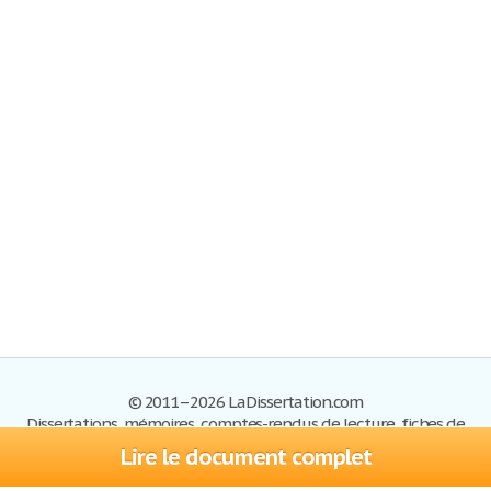
© 2011–2026 LaDissertation.com
Dissertations, mémoires, comptes-rendus de lecture, fiches de
lectures, exemples du BAC
Lire le document complet