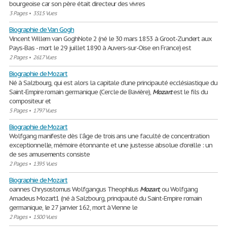
bourgeoise car son père était directeur des vivres
3 Pages
•
3515 Vues
Biographie de Van Gogh
Vincent Willem van GoghNote 2 (né le 30 mars 1853 à Groot-Zundert aux
Pays-Bas - mort le 29 juillet 1890 à Auvers-sur-Oise en France) est
2 Pages
•
2617 Vues
Biographie de Mozart
Né à Salzbourg, qui est alors la capitale d'une principauté ecclésiastique du
Saint-Empire romain germanique (Cercle de Bavière),
Mozart
est le fils du
compositeur et
5 Pages
•
1797 Vues
Biographie de Mozart
Wolfgang manifeste dès l’âge de trois ans une faculté de concentration
exceptionnelle, mémoire étonnante et une justesse absolue d’oreille : un
de ses amusements consiste
2 Pages
•
1395 Vues
Biographie de Mozart
oannes Chrysostomus Wolfgangus Theophilus
Mozart
, ou Wolfgang
Amadeus Mozart1 (né à Salzbourg, principauté du Saint-Empire romain
germanique, le 27 janvier 162, mort à Vienne le
2 Pages
•
1500 Vues