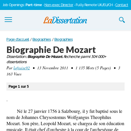
Job Openings:
Part-time
-
Non-exec Director
- Fully Remote UK/EU/CH -
Contact
Dissertations
Page d'accueil
/
Biographies
/
Biographies
Biographie De Mozart
S'inscrire
Dissertation
: Biographie De Mozart.
Recherche parmi 304 000+
dissertations
Se connecter
Par
lafraise92
• 13 Novembre 2011 • 1 135 Mots (5 Pages) • 3
163 Vues
Contactez-nous
Page 1 sur 5
.
Né le 27 janvier 1756 à Salzbourg, il y fut baptisé sous le
nom de Johannes Chrysostomus Wolfgangus Theophilus
Mozart. Son père, Leopold Mozart, se chargea de son éducation
musicale. Il était chef d'orchestre à la cour de l'archevêque de