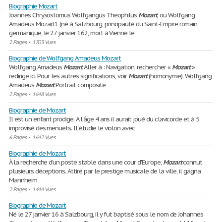
Biographie Mozart
Joannes Chrysostomus Wolfgangus Theophilus
Mozart
, ou Wolfgang
Amadeus Mozart1 (né à Salzbourg, principauté du Saint-Empire romain
germanique, le 27 janvier 162, mort à Vienne le
2 Pages
•
1703 Vues
Biographie de Wolfgang Amadeus Mozart
Wolfgang Amadeus
Mozart
Aller à : Navigation, rechercher «
Mozart
»
redirige ici. Pour les autres significations, voir
Mozart
(homonymie). Wolfgang
Amadeus
Mozart
Portrait composite
2 Pages
•
1648 Vues
Biographie de Mozart
Il est un enfant prodige. A l'âge 4 ans il aurait joué du clavicorde et à 5
improvisé des menuets. Il étudie le violon avec
6 Pages
•
1642 Vues
Biographie de Mozart
À la recherche d'un poste stable dans une cour d'Europe,
Mozart
connut
plusieurs déceptions. Attiré par le prestige musicale de la ville, il gagna
Mannheim
2 Pages
•
1444 Vues
Biographie de Mozart
Né le 27 janvier 16 à Salzbourg, il y fut baptisé sous le nom de Johannes