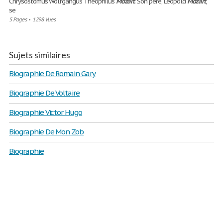
Chrysostomus Wolfgangus Theophilus
Mozart
. Son père, Leopold
Mozart
,
se
5 Pages
•
1298 Vues
Sujets similaires
Biographie De Romain Gary
Biographie De Voltaire
Biographie Victor Hugo
Biographie De Mon Zob
Biographie