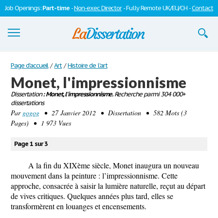
Job Openings:
Part-time
-
Non-exec Director
- Fully Remote UK/EU/CH -
Contact
Dissertations
Page d'accueil
/
Art
/
Histoire de l'art
Monet, l'impressionnisme
S'inscrire
Dissertation
: Monet, l'impressionnisme.
Recherche parmi 304 000+
dissertations
Se connecter
Par
gogog
• 27 Janvier 2012 • Dissertation • 582 Mots (3
Pages) • 1 973 Vues
Contactez-nous
Page 1 sur 3
A la fin du XIXème siècle, Monet inaugura un nouveau
mouvement dans la peinture : l’impressionnisme. Cette
approche, consacrée à saisir la lumière naturelle, reçut au départ
de vives critiques. Quelques années plus tard, elles se
transformèrent en louanges et encensements.