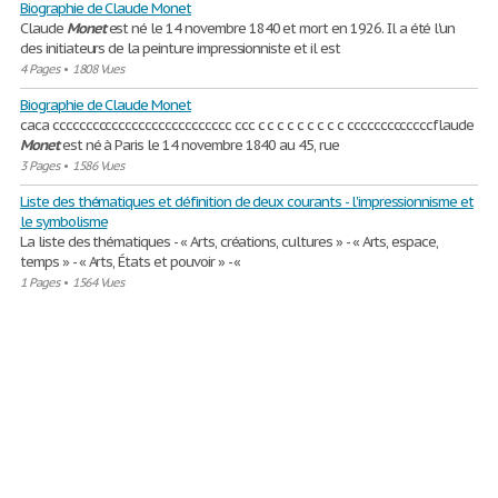
Biographie de Claude Monet
Claude
Monet
est né le 14 novembre 1840 et mort en 1926. Il a été l'un
des initiateurs de la peinture impressionniste et il est
4 Pages
•
1808 Vues
Biographie de Claude Monet
caca ccccccccccccccccccccccccccc ccc c c c c c c c c c cccccccccccccflaude
Monet
est né à Paris le 14 novembre 1840 au 45, rue
3 Pages
•
1586 Vues
Liste des thématiques et définition de deux courants - l'impressionnisme et
le symbolisme
La liste des thématiques - « Arts, créations, cultures » - « Arts, espace,
temps » - « Arts, États et pouvoir » - «
1 Pages
•
1564 Vues