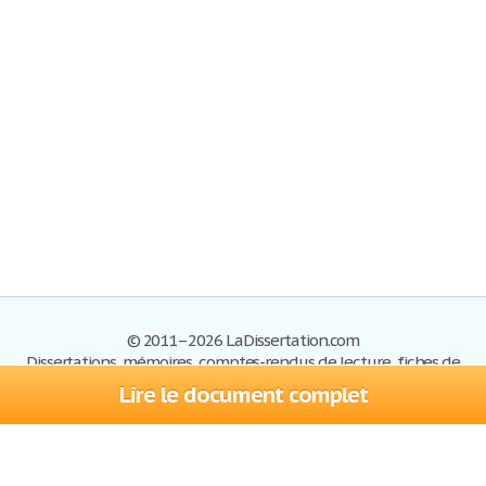
© 2011–2026 LaDissertation.com
Dissertations, mémoires, comptes-rendus de lecture, fiches de
lectures, exemples du BAC
Lire le document complet
Dissertations
S'inscrire