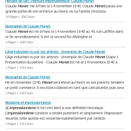
Histoire de l'art: Peinture impressionniste, Claude Monet
Claude
Monet
: Né à Paris le 14 novembre 1840, Claude
Monet
passa une
grande partie de son enfance au Havre, où sa famille s'installa
10 Pages
•
2063 Vues
Biographie de Claude Monet
Claude
Monet
est né à Paris le 14 novembre 1840 au 45, rue Laffitte dans
le 9e arrondissement. Il est le second fils d'Adolphe et
2 Pages
•
1685 Vues
L'âge industriel vu par les artistes : l'exemple de Claude Monet
L'âge industriel vu par les artistes : l'exemple de Claude
Monet
. Etape 1.
Présentation du peintre. - Claude
Monet
est né le 14 novembre 1840 à
1 Pages
•
1555 Vues
Biographie de Claude Monet
Né en novembre 1840,
Monet
sera élevé au Havre où ses parents tenaient
un petit commerce. Il excellera d'abord en tant que caricaturiste, puis sera
2 Pages
•
1643 Vues
Réalisme et impressionnisme
I)L’
impressionnisme
Si l'on s'en tient à une définition historique.
L'
impressionnisme
consiste a rendre purement et simplement l'impression
visuelle, telle qu'elle est ressentie matériellement par l'artiste,
2 Pages
•
1513 Vues