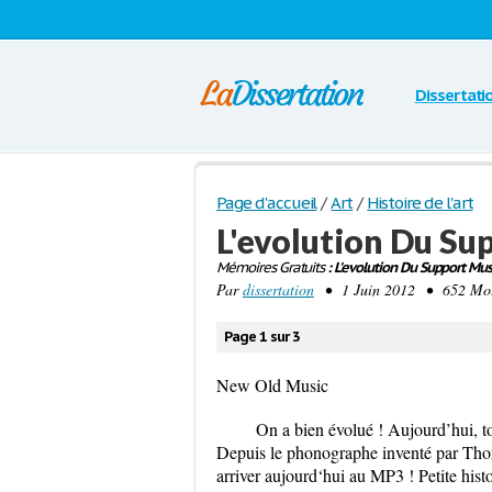
Dissertati
Page d'accueil
/
Art
/
Histoire de l'art
L'evolution Du Su
Mémoires Gratuits
: L'evolution Du Support Musi
Par
dissertation
• 1 Juin 2012 • 652 Mots
Page 1 sur 3
New Old Music
On a bien évolué ! Aujourd’hui, t
Depuis le phonographe inventé par Thom
arriver aujourd‘hui au MP3 ! Petite his