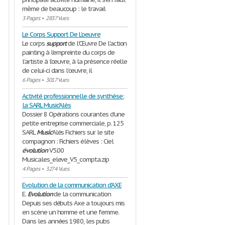
même de beaucoup : le travail
3 Pages
•
2837 Vues
Le Corps Support De L'oeuvre
Le corps
support
de l’Œuvre De l’action
painting à l’empreinte du corps de
l’artiste à l’œuvre, à la présence réelle
de celui-ci dans l’œuvre, il
6 Pages
•
3017 Vues
Activité professionnelle de synthèse:
la SARL Music'Alès
Dossier 8 Opérations courantes d’une
petite entreprise commerciale, p. 125
SARL
Music
’Alès Fichiers sur le site
compagnon : Fichiers élèves : Ciel
évolution
V5.00
Musicales_eleve_V5_compta.zip
4 Pages
•
3274 Vues
Evolution de la communication d'AXE
E.
Evolution
de la communication
Depuis ses débuts Axe a toujours mis
en scène un homme et une femme.
Dans les années 1980, les pubs