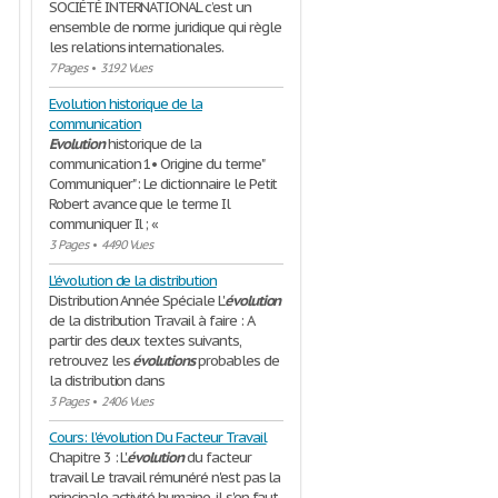
SOCIÉTÉ INTERNATIONAL c’est un
ensemble de norme juridique qui règle
les relations internationales.
7 Pages
•
3192 Vues
Evolution historique de la
communication
Evolution
historique de la
communication 1• Origine du terme"
Communiquer" : Le dictionnaire le Petit
Robert avance que le terme Il
communiquer Il ; «
3 Pages
•
4490 Vues
L'évolution de la distribution
Distribution Année Spéciale L'
évolution
de la distribution Travail à faire : A
partir des deux textes suivants,
retrouvez les
évolutions
probables de
la distribution dans
3 Pages
•
2406 Vues
Cours: l'évolution Du Facteur Travail
Chapitre 3 : L'
évolution
du facteur
travail Le travail rémunéré n'est pas la
principale activité humaine, il s'en faut