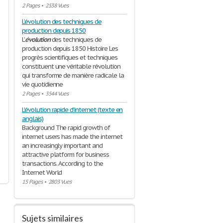
2 Pages
•
2538 Vues
L’évolution des techniques de
production depuis 1850
L’
évolution
des techniques de
production depuis 1850 Histoire Les
progrès scientifiques et techniques
constituent une véritable révolution
qui transforme de manière radicale la
vie quotidienne
2 Pages
•
3544 Vues
L'évolution rapide d'internet (texte en
anglais)
Background The rapid growth of
internet users has made the internet
an increasingly important and
attractive platform for business
transactions. According to the
Internet World
15 Pages
•
2803 Vues
Sujets similaires