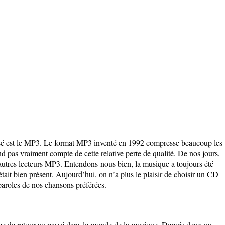
lisé est le MP3. Le format MP3 inventé en 1992 compresse beaucoup les
d pas vraiment compte de cette relative perte de qualité. De nos jours,
 autres lecteurs MP3. Entendons-nous bien, la musique a toujours été
tait bien présent. Aujourd’hui, on n’a plus le plaisir de choisir un CD
paroles de nos chansons préférées.
ce de retour au passé dans le monde de la musique. Depuis deux ou