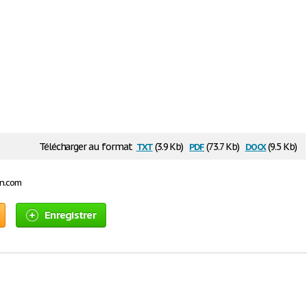
txt
pdf
docx
Télécharger au format
(3.9 Kb)
(73.7 Kb)
(9.5 Kb)
on.com
Enregistrer