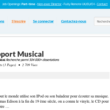
Job Openings:
Part-time
-
Non-exec Director
- Fully Remote UK/EU/CH -
Contact
ons
S'inscrire
Se connecter
Contactez-nous
pport Musical
cal.
Recherche parmi 304 000+ dissertations
 (3 Pages) • 2 709 Vues
out le monde utilise son IPod ou son baladeur pour écouter sa musique.
as Edison à la fin du 19 ème siècle, on a connu le vinyle, le CD pour
toire …