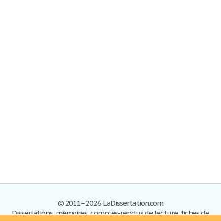
© 2011–2026 LaDissertation.com
Dissertations, mémoires, comptes-rendus de lecture, fiches de