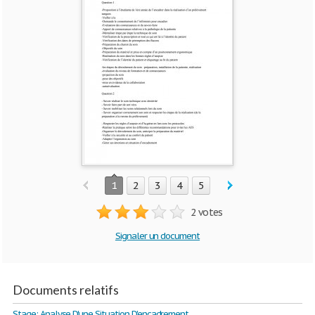
1
2
3
4
5
2 votes
Signaler un document
Documents relatifs
Stage: Analyse D'une Situation D'encadrement