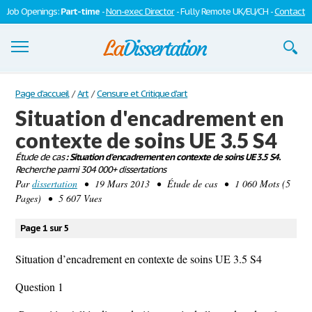
Job Openings:
Part-time
-
Non-exec Director
- Fully Remote UK/EU/CH -
Contact
Dissertations
Page d'accueil
/
Art
/
Censure et Critique d'art
Situation d'encadrement en
S'inscrire
contexte de soins UE 3.5 S4
Se connecter
Étude de cas
: Situation d'encadrement en contexte de soins UE 3.5 S4.
Recherche parmi 304 000+ dissertations
Contactez-nous
Par
dissertation
• 19 Mars 2013 • Étude de cas • 1 060 Mots (5
Pages) • 5 607 Vues
Page 1 sur 5
Situation d’encadrement en contexte de soins UE 3.5 S4
Question 1