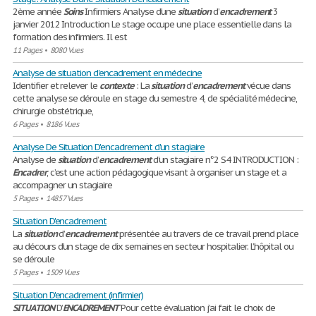
2ème année
Soins
Infirmiers Analyse d’une
situation
d’
encadrement
3
janvier 2012 Introduction Le stage occupe une place essentielle dans la
formation des infirmiers. Il est
11 Pages
•
8080 Vues
Analyse de situation d'encadrement en médecine
Identifier et relever le
contexte
: La
situation
d’
encadrement
vécue dans
cette analyse se déroule en stage du semestre 4, de spécialité médecine,
chirurgie obstétrique,
6 Pages
•
8186 Vues
Analyse De Situation D'encadrement d'un stagiaire
Analyse de
situation
d’
encadrement
d’un stagiaire n°2 S4 INTRODUCTION :
Encadrer
, c’est une action pédagogique visant à organiser un stage et a
accompagner un stagiaire
5 Pages
•
14857 Vues
Situation D'encadrement
La
situation
d’
encadrement
présentée au travers de ce travail prend place
au décours d’un stage de dix semaines en secteur hospitalier. L’hôpital ou
se déroule
5 Pages
•
1509 Vues
Situation D'encadrement (infirmier)
SITUATION
D’
ENCADREMENT
Pour cette évaluation j’ai fait le choix de