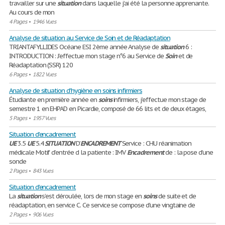
travailler sur une
situation
dans laquelle j’ai été la personne apprenante.
Au cours de mon
4 Pages
•
1946 Vues
Analyse de situation au Service de Soin et de Réadaptation
TRIANTAFYLLIDES Océane ESI 2ème année Analyse de
situation
6 :
INTRODUCTION : J’effectue mon stage n°6 au Service de
Soin
et de
Réadaptation (SSR) 120
6 Pages
•
1822 Vues
Analyse de situation d'hygiène en soins infirmiers
Étudiante en première année en
soins
infirmiers, j’effectue mon stage de
semestre 1 en EHPAD en Picardie, composé de 66 lits et de deux étages,
5 Pages
•
1957 Vues
Situation d'encadrement
UE
3.5
UE
5.4
SITUATION
D’
ENCADREMENT
Service : CHU réanimation
médicale Motif d’entrée d la patiente : IMV
Encadrement
de : la pose d’une
sonde
2 Pages
•
843 Vues
Situation d'encadrement
La
situation
s’est déroulée, lors de mon stage en
soins
de suite et de
réadaptation, en service C. Ce service se compose d’une vingtaine de
2 Pages
•
906 Vues