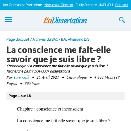
Job Openings:
Part-time
-
Non-exec Director
- Fully Remote UK/EU/CH -
Contact
Dissertations
Page d'accueil
/
Archives du BAC
/
BAC Allemand LV2
La conscience me fait-elle
S'inscrire
savoir que je suis libre ?
Se connecter
Chronologie
: La conscience me fait-elle savoir que je suis libre ?.
Recherche parmi 304 000+ dissertations
Contactez-nous
Par
Toro Gilk
• 25 Avril 2021 • Chronologie • 4 444 Mots (18
Pages) • 896 Vues
Page 1 sur 18
Chapitre : conscience et inconscient
La conscience me fait-elle savoir que je suis libre ?