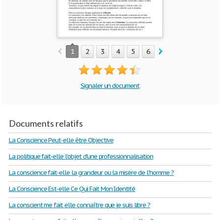
1
2
3
4
5
6
7
8
9
10
Signaler un document
Documents relatifs
La Conscience Peut-elle être Objective
La politique fait-elle l'objet d'une professionnalisation
La conscience fait-elle la grandeur ou la misère de l'homme ?
La Conscience Est-elle Ce Qui Fait Mon Identité
La conscient me fait elle connaître que je suis libre ?