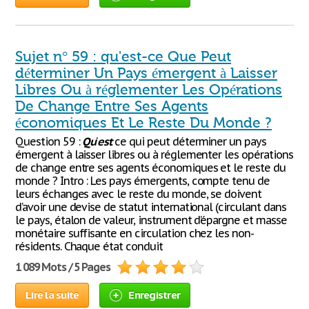
Sujet n° 59 : qu'est-ce Que Peut
déterminer Un Pays émergent à Laisser
Libres Ou à réglementer Les Opérations
De Change Entre Ses Agents
économiques Et Le Reste Du Monde ?
Question 59 :
Qu
’
est
ce qui peut déterminer un pays
émergent à laisser libres ou à réglementer les opérations
de change entre ses agents économiques et le reste du
monde ? Intro : Les pays émergents, compte tenu de
leurs échanges avec le reste du monde, se doivent
d’avoir une devise de statut international (circulant dans
le pays, étalon de valeur, instrument d’épargne et masse
monétaire suffisante en circulation chez les non-
résidents. Chaque état conduit
1 089 Mots / 5 Pages
Lire la suite
Enregistrer