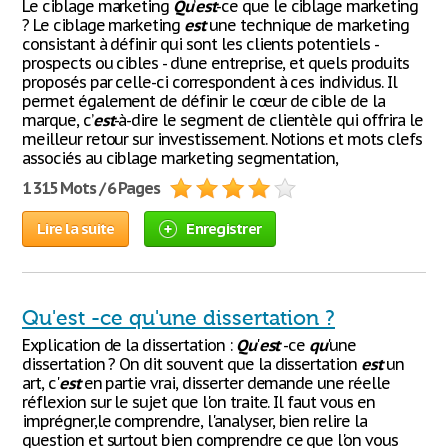
Le ciblage marketing
Qu
’
est
-ce que le ciblage marketing
? Le ciblage marketing
est
une technique de marketing
consistant à définir qui sont les clients potentiels -
prospects ou cibles - d’une entreprise, et quels produits
proposés par celle-ci correspondent à ces individus. Il
permet également de définir le cœur de cible de la
marque, c’
est
-à-dire le segment de clientèle qui offrira le
meilleur retour sur investissement. Notions et mots clefs
associés au ciblage marketing segmentation,
1 315 Mots / 6 Pages
Lire la suite
Enregistrer
Qu'est -ce qu'une dissertation ?
Explication de la dissertation :
Qu
'
est
-ce
qu
'une
dissertation ? On dit souvent que la dissertation
est
un
art, c'
est
en partie vrai, disserter demande une réelle
réflexion sur le sujet que l'on traite. Il faut vous en
imprégner,le comprendre, l'analyser, bien relire la
question et surtout bien comprendre ce que l'on vous