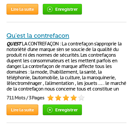
Lire la suite
Enregistrer
Qu'est la contrefacon
QU
’
EST
LA CONTREFAÇON : La contrefaçon s’approprie la
notoriété d’une marque s’en se soucie de la qualité du
produit ni des normes de sécurités. Les contrefaçons
dupent les consommateurs et les mettent parfois en
danger. La contrefaçon de marque affecte tous les
domaines : la mode, l’habillement, la santé, la
téléphonie, l’automobile, la culture, la maroquinerie,
l’électroménager , l’alimentation , les jouets …. . le marché
de la contrefaçon nous concerne tous et constitue un
711 Mots / 3 Pages
Lire la suite
Enregistrer