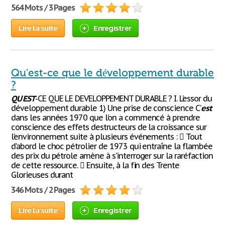
564 Mots / 3 Pages
Lire la suite
Enregistrer
Qu'est-ce que le développement durable
?
QU
’
EST
-CE QUE LE DEVELOPPEMENT DURABLE ? I. L’essor du
développement durable 1) Une prise de conscience C’
est
dans les années 1970 que l’on a commencé à prendre
conscience des effets destructeurs de la croissance sur
l’environnement suite à plusieurs événements :  Tout
d’abord le choc pétrolier de 1973 qui entraîne la flambée
des prix du pétrole amène à s’interroger sur la raréfaction
de cette ressource.  Ensuite, à la fin des Trente
Glorieuses durant
346 Mots / 2 Pages
Lire la suite
Enregistrer