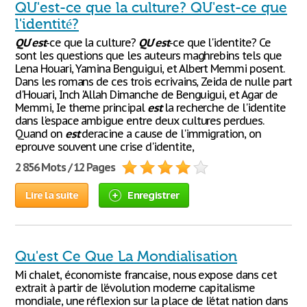
QU'est-ce que la culture? QU'est-ce que
l'identité?
QU
'
est
-ce que la culture?
QU
'
est
-ce que l'identite? Ce
sont les questions que les auteurs maghrebins tels que
Lena Houari, Yamina Benguigui, et Albert Memmi posent.
Dans les romans de ces trois ecrivains, Zeida de nulle part
d'Houari, Inch 'Allah Dimanche de Benguigui, et Agar de
Memmi, Ie theme principal
est
la recherche de l'identite
dans l'espace ambigue entre deux cultures perdues.
Quand on
est
deracine a cause de l'immigration, on
eprouve souvent une crise d'identite,
2 856 Mots / 12 Pages
Lire la suite
Enregistrer
Qu'est Ce Que La Mondialisation
Mi chalet, économiste francaise, nous expose dans cet
extrait à partir de l’évolution moderne capitalisme
mondiale, une réflexion sur la place de l’état nation dans