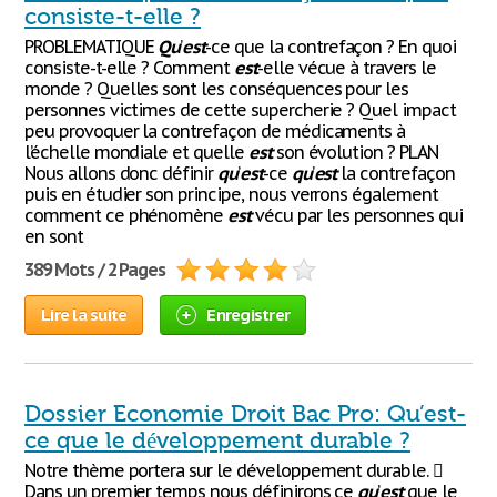
consiste-t-elle ?
PROBLEMATIQUE
Qu
’
est
-ce que la contrefaçon ? En quoi
consiste-t-elle ? Comment
est
-elle vécue à travers le
monde ? Quelles sont les conséquences pour les
personnes victimes de cette supercherie ? Quel impact
peu provoquer la contrefaçon de médicaments à
l’échelle mondiale et quelle
est
son évolution ? PLAN
Nous allons donc définir
qu
’
est
-ce
qu
’
est
la contrefaçon
puis en étudier son principe, nous verrons également
comment ce phénomène
est
vécu par les personnes qui
en sont
389 Mots / 2 Pages
Lire la suite
Enregistrer
Dossier Economie Droit Bac Pro: Qu’est-
ce que le développement durable ?
Notre thème portera sur le développement durable. 
Dans un premier temps nous définirons ce
qu
’
est
que le