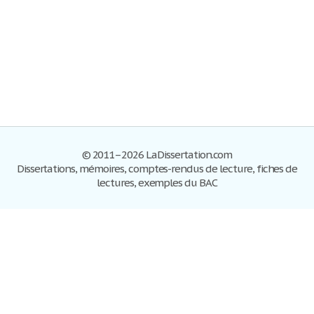
© 2011–2026 LaDissertation.com
Dissertations, mémoires, comptes-rendus de lecture, fiches de
lectures, exemples du BAC
Dissertations
S'inscrire
Se connecter
Foire aux questions