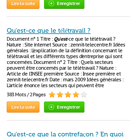
Lire la suite
Enregistrer
Qu’est-ce que le télétravail ?
Document n° 1 Titre :
Qu
’
est
-ce que le télétravail ?
Nature : Site internet Source : zennit-telecentre.fr Idées
générales : L’explication de la définition concernant le
télétravail et les différents types d’entreprise qui sont
concernées. Document n° 2 Titre : Quels secteurs
peuvent être concernés par le télétravail ? Nature :
Article de l’INSEE première Source : Insee première et
zennit-telecentre.fr Date : mars 2009 Idées générales :
L’article énonce les secteurs qui peuvent être
383 Mots / 2 Pages
Lire la suite
Enregistrer
Qu’est-ce que la contrefaçon ? En quoi