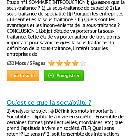
Etude n°1 SOMMAIRE INTRODUCTION I)
Qu
’
est
-ce que la
sous-traitance ? 1) La sous-traitance de capacité 2) La
sous-traitance de spécialité II) Pourquoi les entreprises
utilisent-elles la sous-traitance ? III) Quels sont les
avantages et les inconvénients de la sous-traitance ?
CONCLUSION 1 L’objet d’étude va porter sur la sous-
traitance. Cette étude va porter autour de trois points
important pour savoir ce
qu
’es la sous-traitance : la
définition de la sous-traitance, l’intérêt pour les
entreprises de
632 Mots / 3 Pages
Lire la suite
Enregistrer
Qu'est ce que la sociabilité ?
1) Analyser le sujet : a) Définir les mots importants :
Sociabilité : - Aptitude à vivre en société. - Ensemble de
certaines formes (intellectuelles, mondaines, etc.) que
prend l'aptitude à vivre en société. (TLF) Quel sens
retenir? Le sens n° 2, soit l'ensemble des interactions