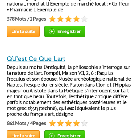
national, mondial.  Exemple de marché local : • Coiffeur
• Pharmacie  Exemple de
378 Mots / 2 Pages
Lire la suite
Enregistrer
QU'est Ce Que L'art
Depuis au moins l'Antiquité, la philosophie s'interroge sur
la nature de l'art. Pompéi, Maison VII, 2, 6 : Paquius
Proculus et son épouse. Musée archéologique national de
Naples, fresque du ier siècle. Platon dans l'Ion et l'Hippias
majeur ou Aristote dans la Poétique s'interrogent sur l'art
en tant que beau. Toutefois, l'esthétique antique diffère
parfois notablement des esthétiques postérieures et le
mot grec τέχνη (technè), qui
est
l'équivalent le plus
proche du français art, désigne
861 Mots / 4 Pages
Lire la suite
Enregistrer