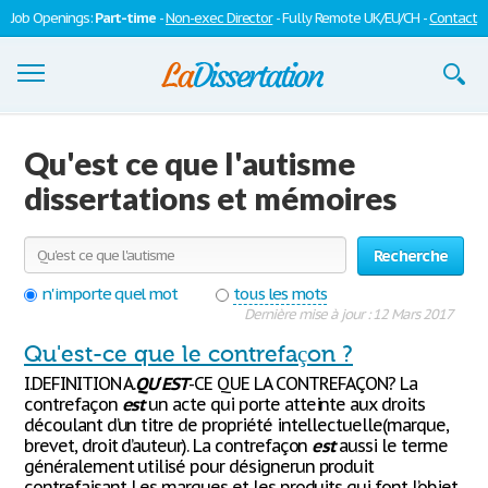
Job Openings:
Part-time
-
Non-exec Director
- Fully Remote UK/EU/CH -
Contact
Dissertations
Qu'est ce que l'autisme
S'inscrire
dissertations et mémoires
Se connecter
Recherche
Contactez-nous
n'importe quel mot
tous les mots
Dernière mise à jour : 12 Mars 2017
Qu'est-ce que le contrefaçon ?
I.DEFINITION A.
QU
'
EST
-CE QUE LA CONTREFAÇON? La
contrefaçon
est
un acte qui porte atteinte aux droits
découlant d’un titre de propriété intellectuelle(marque,
brevet, droit d’auteur). La contrefaçon
est
aussi le terme
généralement utilisé pour désignerun produit
contrefaisant. Les marques et les produits qui font l’objet