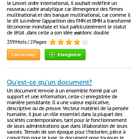
le Lesvel ordre international, il souhait redéfinir un
nouveau cadre analytique car l’émergence des firmes
multinational et des banque multinational, car comme il
le dit lui-même l’apparition des FMN et BMN a transformé
l’économie mondiale et tout parbiculerement le statut
de l’état ..dans celle a son idée
est
donc double
259 Mots / 2 Pages
Lire la suite
Enregistrer
Qu'est-ce qu'un document?
Un document renvoie à un ensemble formé par un
support et une information, celle-ci enregistrée de
manière persistante. Il a une valeur explicative,
descriptive ou de preuve. Vecteur matériel de la pensée
humaine, il joue un rôle essentiel dans la plupart des
sociétés contemporaines, tant pour le fonctionnement
de leurs administrations que dans l'élaboration de leurs
savoirs. Témoin de son époque pour l'historien, pièce à
conviction pour le juge, le document pose toujours le