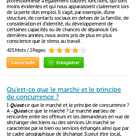
professionnelle a également d’autres fonctions, qui sont
moins évidentes et qui nous apparaissent clairement lors
de la perte d’un emploi. Il s’agit, par exemple, d’une
structure, de contacts sociaux en dehors de la famille, de
considération et d’identité, du développement de
certaines capacités ou de chances de s’épanouir. Ces
dernières années, nous avons pris de plus en plus
conscience que le stress au travail
423 Mots / 2 Pages
Lire la suite
Enregistrer
Qu’est-ce que le marché et le principe
de concurrence ?
I.
Qu
’
est
-ce que le marché et le principe de concurrence ?
A –
Qu
’
est
-ce que le marché ? Le marché
est
lieu de
rencontre entre les offreurs et les demandeurs en vue de
s’échanger des biens ou des services. Un marché se
caractérise par le bien ou services échangés ainsi que par
le cadre géographique de l’échange. Il peut être local,