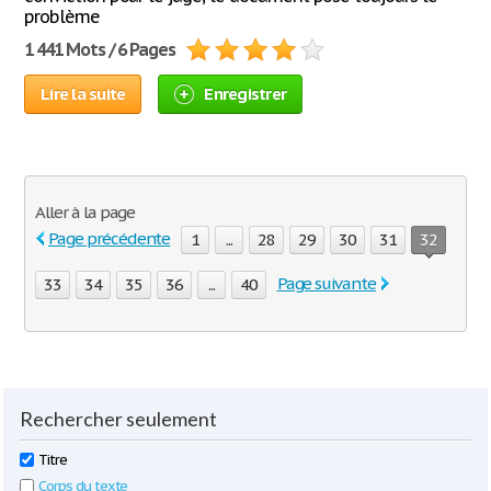
problème
1 441 Mots / 6 Pages
Lire la suite
Enregistrer
Aller à la page
Page précédente
1
...
28
29
30
31
32
Page suivante
33
34
35
36
...
40
Rechercher seulement
Titre
Corps du texte