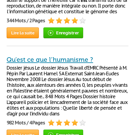
aussi le support de l'hérédité car il
est
transmis lors de la
reproduction, de manière intégrale ou non. Il porte donc
l'information génétique et constitue le génome des
344 Mots / 2 Pages
Lire la suite
Enregistrer
Qu’est ce que l’humanisme ?
Dossier jésus Le dossier Jésus Travail d’EMRC Présenté à M.
Pépin Par Laurent Hamel 5A Externat Saint-Jean-Eudes
Novembre 2008 Le dossier Jésus Au tout début de
l’histoire, aux alentours des années 0, les peuples vivants
en Palestine étaient généralement pauvres et nombreux,
ce qui causait be... 848 Mots 4 Pages Dossier histoire
L’appareil policier et l’encadrement de la société face aux
élites et aux populations : Quelle liberté de pensée et
d’agir pour l’individu dans
982 Mots / 4 Pages
Lire la suite
Enregistrer