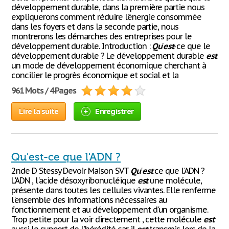
développement durable, dans la première partie nous
expliquerons comment réduire l’énergie consommée
dans les foyers et dans la seconde partie, nous
montrerons les démarches des entreprises pour le
développement durable. Introduction :
Qu
’
est
-ce que le
développement durable ? Le développement durable
est
un mode de développement économique cherchant à
concilier le progrès économique et social et la
961 Mots / 4 Pages
Lire la suite
Enregistrer
Qu'est-ce que l'ADN ?
2nde D Stessy Devoir Maison SVT
Qu
'
est
ce que l'ADN ?
L'ADN , l'acide désoxyribonucléique
est
une molécule,
présente dans toutes les cellules vivantes. Elle renferme
l'ensemble des informations nécessaires au
fonctionnement et au développement d'un organisme.
Trop petite pour la voir directement , cette molécule
est