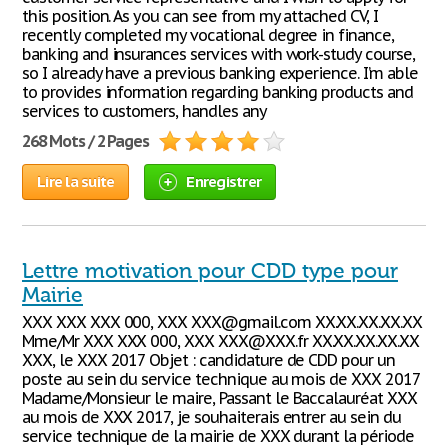
this position. As you can see from my attached CV, I
recently completed my vocational degree in finance,
banking and insurances services with work-study course,
so I already have a previous banking experience. I’m able
to provides information regarding banking products and
services to customers, handles any
268 Mots / 2 Pages
Lire la suite
Enregistrer
Lettre motivation pour CDD type pour
Mairie
XXX XXX XXX 000, XXX XXX@gmail.com XX.XX.XX.XX.XX
Mme/Mr XXX XXX 000, XXX XXX@XXX.fr XX.XX.XX.XX.XX
XXX, le XXX 2017 Objet : candidature de CDD pour un
poste au sein du service technique au mois de XXX 2017
Madame/Monsieur le maire, Passant le Baccalauréat XXX
au mois de XXX 2017, je souhaiterais entrer au sein du
service technique de la mairie de XXX durant la période