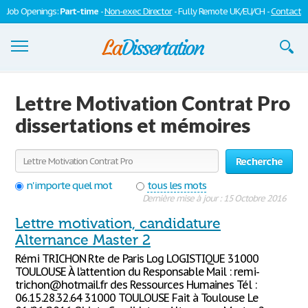
Job Openings:
Part-time
-
Non-exec Director
- Fully Remote UK/EU/CH -
Contact
Dissertations
Lettre Motivation Contrat Pro
S'inscrire
dissertations et mémoires
Se connecter
Recherche
Contactez-nous
n'importe quel mot
tous les mots
Dernière mise à jour : 15 Octobre 2016
Lettre motivation, candidature
Alternance Master 2
Rémi TRICHON Rte de Paris Log LOGISTIQUE 31000
TOULOUSE À l’attention du Responsable Mail : remi-
trichon@hotmail.fr des Ressources Humaines Tél :
06.15.28.32.64 31000 TOULOUSE Fait à Toulouse Le