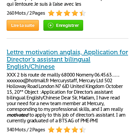
qui l’entoure. Je suis à l’aise avec les
260 Mots / 2 Pages
Lire la suite
Enregistrer
Lettre motivation anglais, Application for
Director’s assistant bilingual
English/Chinese
XXX 2 bis route de mailly 68000 Nomeny 06.45.63…….
xxxxxxx@hotmail.fr Mercurystaff, Mercury Ltd 502
Holloway Road London N7 6JD United Kingdom October
15, 20** Object : Application for Director’s assistant
bilingual English/Chinese Dear Sir, Madam, I have read
your need for a new team member at Mercury,
corresponding to my professional skills, and I am really
motivated
to apply to this job of director’s assistant. I am
currently graduated of a BTS AG of PME-PMI
340 Mots / 2 Pages