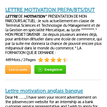
LETTRE MOTIVATION PRÉPA/BTS/DUT
LETTRE
DE
MOTIVATION
* PRÉSENTATION DE MON
PARCOURS ACTUEL : Je suis actuellement en classe de
Terminal Sciences et Technologie du Management et de
la Gestion en spécialité Mercatique, au lycée *********. *
MON PROJET D’AVENIR : J’ai depuis plusieurs années déjà,
pour ambition d’étudier dans une école de commerce, qui
par la suite me donnera la chance de pouvoir encore plus
m’épanouir dans le monde du commerce. * LA
FORMATION QUE JE DEMANDE :
449 Mots / 2 Pages
Lire la suite
Enregistrer
Lettre motivation anglais banque
Dear Mr. ……., I have seen your recent advertisement on
the jobserve.com website for an internship as a bank
customer service representative and I wish to apply for