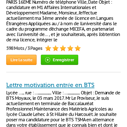
PARIS 16EME Numéro de téléphone Ville, Date Objet :
candidature en M1 Affaires Internationales et
Développement Madame, Monsieur, J’effectue
actuellement ma 3ème année de licence en Langues
Étrangères Appliquées au / à nom de l’université dans le
cadre du programme d’échange MICEFA, en partenariat
avec l'université de… , et je souhaiterais, après l’obtention
de ma licence, intégrer le
598 Mots / 3 Pages
Lire la suite
Enregistrer
Lettre motivation entrée en BTS
Lycée ….... rue : …........................ Ville : …...................... Objet : Demande de
BTS Moyaux, le 03 mars 2017. Mr Le Proviseur, Je suis
actuellement en terminale de Baccalauréat
Professionnel Maintenance des Matériels Agricoles au
lycée Claude Lehec à St Hilaire du Harcouët. Je souhaite
poser ma candidature pour le BTS TSMA en alternance
dans votre établissement que je connais bien et dont je