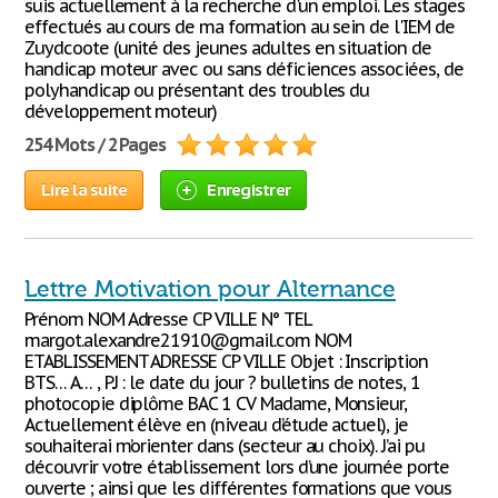
suis actuellement à la recherche d'un emploi. Les stages
effectués au cours de ma formation au sein de l'IEM de
Zuydcoote (unité des jeunes adultes en situation de
handicap moteur avec ou sans déficiences associées, de
polyhandicap ou présentant des troubles du
développement moteur)
254 Mots / 2 Pages
Lire la suite
Enregistrer
Lettre Motivation pour Alternance
Prénom NOM Adresse CP VILLE N° TEL
margot.alexandre21910@gmail.com NOM
ETABLISSEMENT ADRESSE CP VILLE Objet : Inscription
BTS… A… , P.J : le date du jour ? bulletins de notes, 1
photocopie diplôme BAC 1 CV Madame, Monsieur,
Actuellement élève en (niveau d’étude actuel), je
souhaiterai m’orienter dans (secteur au choix). J’ai pu
découvrir votre établissement lors d’une journée porte
ouverte ; ainsi que les différentes formations que vous