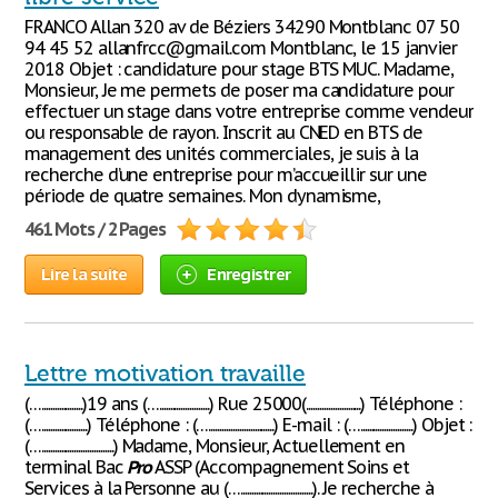
FRANCO Allan 320 av de Béziers 34290 Montblanc 07 50
94 45 52 allanfrcc@gmail.com Montblanc, le 15 janvier
2018 Objet : candidature pour stage BTS MUC. Madame,
Monsieur, Je me permets de poser ma candidature pour
effectuer un stage dans votre entreprise comme vendeur
ou responsable de rayon. Inscrit au CNED en BTS de
management des unités commerciales, je suis à la
recherche d’une entreprise pour m’accueillir sur une
période de quatre semaines. Mon dynamisme,
461 Mots / 2 Pages
Lire la suite
Enregistrer
Lettre motivation travaille
(…...................)19 ans (….......................) Rue 25000(.........................) Téléphone :
(….....................) Téléphone : (…..............................) E-mail : (…........................) Objet :
(….................................) Madame, Monsieur, Actuellement en
terminal Bac
Pro
ASSP (Accompagnement Soins et
Services à la Personne au (….................................). Je recherche à