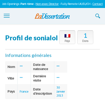
Job Openings:
Part-time
-
Non-exec Director
- Fully Remote UK/EU/CH -
Contact
Dissertations
1
Profil de sonialol
S'inscrire
Pays
Dons
Se connecter
Informations générales
Contactez-nous
Date de
Nom
***
***
naissance
Dernière
Ville
***
***
visite
30
Date
Pays
France
Janvier
d'inscription
2013