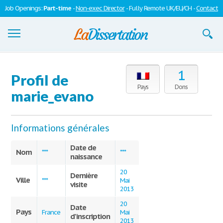
Job Openings:
Part-time
-
Non-exec Director
- Fully Remote UK/EU/CH -
Contact
Dissertations
1
Profil de
S'inscrire
Pays
Dons
marie_evano
Se connecter
Informations générales
Contactez-nous
Date de
Nom
***
***
naissance
20
Dernière
Ville
***
Mai
visite
2013
20
Date
Pays
France
Mai
d'inscription
2013