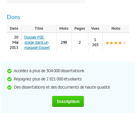
Dons
Date
Titre
Mots
Pages
Vues
Note
20
Dossier PSE:
1
Mai
stage dans un
299
2
265
2013
magasin Expert
Accédez à plus de 304 000 dissertations
Rejoignez plus de 2 821 000 étudiants
Des dissertations et des documents de haute qualité
Inscription