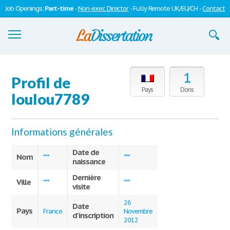
Job Openings:
Part-time
-
Non-exec Director
- Fully Remote UK/EU/CH -
Contact
Dissertations
1
Profil de
S'inscrire
Pays
Dons
loulou7789
Se connecter
Informations générales
Contactez-nous
Date de
Nom
***
***
naissance
Dernière
Ville
***
***
visite
26
Date
Pays
France
Novembre
d'inscription
2012