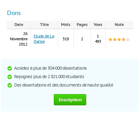
Dons
Date
Titre
Mots
Pages
Vues
Note
26
Etude de La
1
Novembre
319
2
Danse
493
2012
Accédez à plus de 304 000 dissertations
Rejoignez plus de 2 821 000 étudiants
Des dissertations et des documents de haute qualité
Inscription