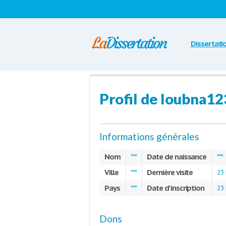
Dissertati
Profil de loubna12
Informations générales
Nom
Date de naissance
***
***
Ville
Dernière visite
***
23
Pays
Date d'inscription
***
23
Dons