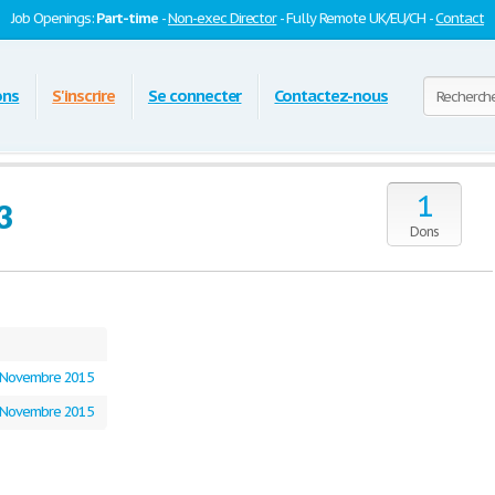
Job Openings:
Part-time
-
Non-exec Director
- Fully Remote UK/EU/CH -
Contact
ons
S'inscrire
Se connecter
Contactez-nous
1
3
Dons
 Novembre 2015
 Novembre 2015