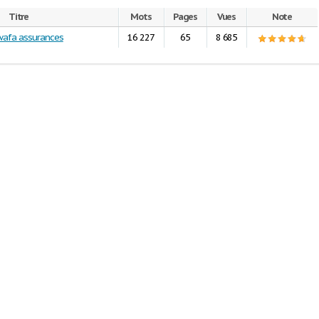
Titre
Mots
Pages
Vues
Note
wafa assurances
16 227
65
8 685