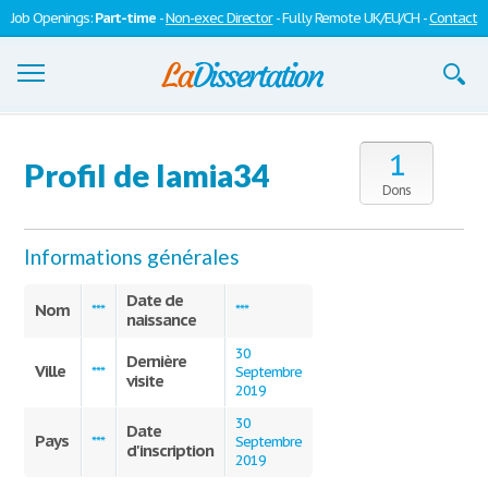
Job Openings:
Part-time
-
Non-exec Director
- Fully Remote UK/EU/CH -
Contact
Dissertations
1
Profil de lamia34
S'inscrire
Dons
Se connecter
Informations générales
Contactez-nous
Date de
Nom
***
***
naissance
30
Dernière
Ville
***
Septembre
visite
2019
30
Date
Pays
***
Septembre
d'inscription
2019