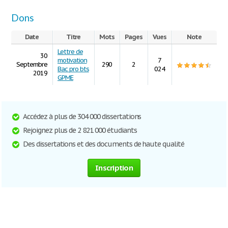
Dons
Date
Titre
Mots
Pages
Vues
Note
Lettre de
30
motivation
7
Septembre
290
2
Bac pro bts
024
2019
GPME
Accédez à plus de 304 000 dissertations
Rejoignez plus de 2 821 000 étudiants
Des dissertations et des documents de haute qualité
Inscription