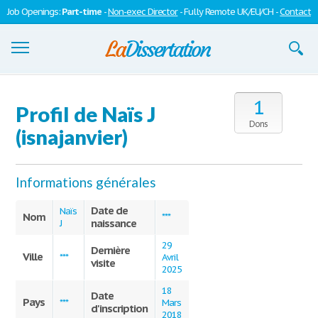
Job Openings:
Part-time
-
Non-exec Director
- Fully Remote UK/EU/CH -
Contact
Dissertations
1
Profil de Naïs J
S'inscrire
Dons
(isnajanvier)
Se connecter
Informations générales
Contactez-nous
Date de
Naïs
Nom
***
naissance
J
29
Dernière
Ville
***
Avril
visite
2025
18
Date
Pays
***
Mars
d'inscription
2018