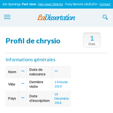
Job Openings:
Part-time
-
Non-exec Director
- Fully Remote UK/EU/CH -
Contact
Dissertations
1
Profil de chrysio
S'inscrire
Dons
Se connecter
Informations générales
Contactez-nous
Date de
Nom
***
***
naissance
Dernière
24 Février
Ville
***
visite
2019
18
Date
Pays
***
Décembre
d'inscription
2018